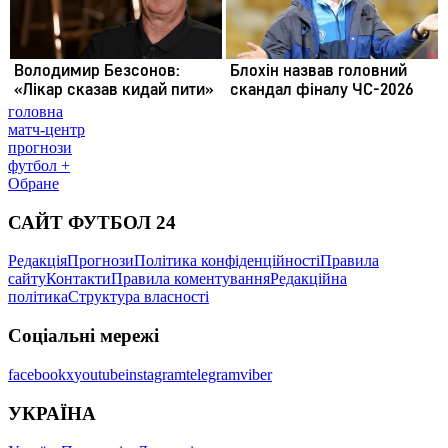
головна
матч-центр
прогнози
футбол +
Обране
САЙТ ФУТБОЛ 24
Редакція
Прогнози
Політика конфіденційності
Правила
сайту
Контакти
Правила коментування
Редакційна
політика
Структура власності
Соціальні мережі
facebook
x
youtube
instagram
telegram
viber
УКРАЇНА