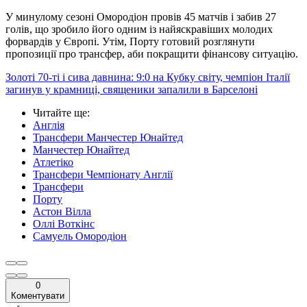
У минулому сезоні Омородіон провів 45 матчів і забив 27
голів, що зробило його одним із найяскравіших молодих
форвардів у Європі. Утім, Порту готовий розглянути
пропозиції про трансфер, аби покращити фінансову ситуацію.
Золоті 70-ті і сива давнина: 9:0 на Кубку світу, чемпіон Італії
загинув у крамниці, священики запалили в Барселоні
Читайте ще
:
Англія
Трансфери Манчестер Юнайтед
Манчестер Юнайтед
Атлетіко
Трансфери Чемпіонату Англії
Трансфери
Порту
Астон Вілла
Оллі Воткінс
Самуель Омородіон
0
Коментувати