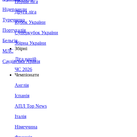
Перша ліга
Нідерланди
Друга ліга
Туреччина
Кубок України
Португалія
Суперкубок України
Бельгія
Збірна України
Збірні
МЛС
Ліга націй
Саудівська Аравія
ЧС 2026
Чемпіонати
Англія
Іспанія
АПЛ Top News
Італія
Німеччина