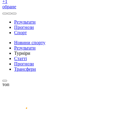
+
1
обране
Результати
Прогнози
Спорт
Новини спорту
Результати
Турніри
Статті
Прогнози
Трансфери
топ