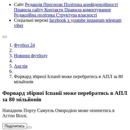
Сайт
Редакція
Прогнози
Політика конфіденційності
Правила сайту
Контакти
Правила коментування
Редакційна політика
Структура власності
Соціальні мережі
facebook
x
youtube
instagram
telegram
viber
Футбол 24
Новини футболу
Англія
Форвард збірної Іспанії може перебратись в АПЛ за 80
мільйонів
Форвард збірної Іспанії може перебратись в АПЛ
за 80 мільйонів
Нападник Порту Самуель Омородіон може опинитись в
Астон Віллі.
Поділитись