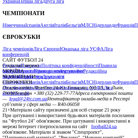
Україна
Перша ліга
Друга ліга
ЧЕМПІОНАТИ
Німеччина
Іспанія
Англія
Італія
Бельгія
МЛС
Нідерланди
Франція
П
ЄВРОКУБКИ
Ліга чемпіонів
Ліга Європи
Юнацька ліга УЄФА
Ліга
конференцій
САЙТ ФУТБОЛ 24
Редакція
Соціальні мережі
Прогнози
Політика конфіденційності
Правила
сайту
facebook
УКРАЇНА
Контакти
x
youtube
Правила коментування
instagram
telegram
viber
Редакційна
політика
Україна
ЧЕМПІОНАТИ
Перша ліга
Структура власності
Друга ліга
Німеччина
ЄВРОКУБКИ
Іспанія
Англія
Італія
Бельгія
МЛС
Нідерланди
Франція
П
Ліга чемпіонів
Онлайн-медіа «Футбол 24»
Ліга Європи
Юнацька ліга УЄФА
пл. Галицька, буд. 15, м. Львів,
Ліга
конференцій
79008
Телефон +380 (32) 229-77-77
Адреса електронної пошти
—
legal@24tv.com.ua
Ідентифікатор онлайн-медіа в Реєстрі
суб’єктів у сфері медіа — R40-06058
21+
Матеріали сайту призначені для осіб старше 21 року
При цитуванні і використанні будь-яких матеріалів посилання
на "Футбол 24" обов'язкове. При цитуванні і використанні в
мережі Інтернет гіперпосилання на сайт
football24.ua
обов'язкове. Матеріали зі знаком "Спецпроект",
"Партнерський матеріал", "Реклама", "Новини компаній"