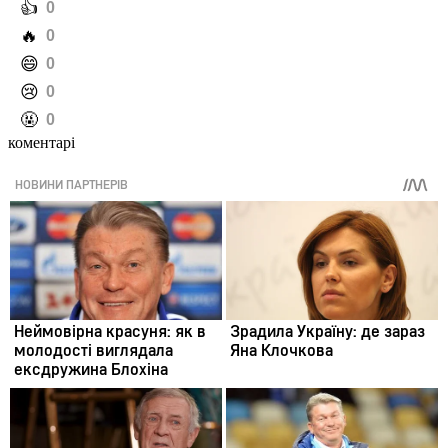
️👍
0
️🔥
0
️😄
0
️😢
0
️🤬
0
коментарі