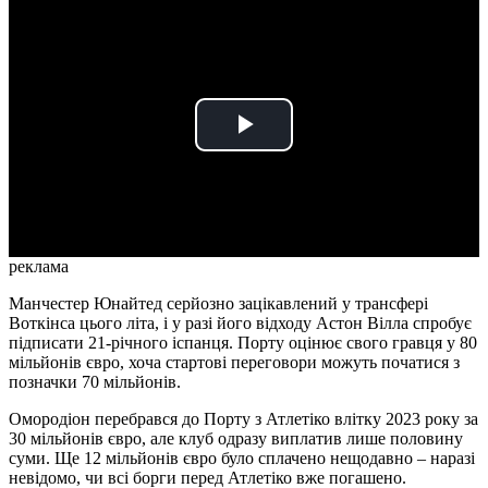
Play
Video
реклама
Манчестер Юнайтед серйозно зацікавлений у трансфері
Воткінса цього літа, і у разі його відходу Астон Вілла спробує
підписати 21-річного іспанця. Порту оцінює свого гравця у 80
мільйонів євро, хоча стартові переговори можуть початися з
позначки 70 мільйонів.
Омородіон перебрався до Порту з Атлетіко влітку 2023 року за
30 мільйонів євро, але клуб одразу виплатив лише половину
суми. Ще 12 мільйонів євро було сплачено нещодавно – наразі
невідомо, чи всі борги перед Атлетіко вже погашено.