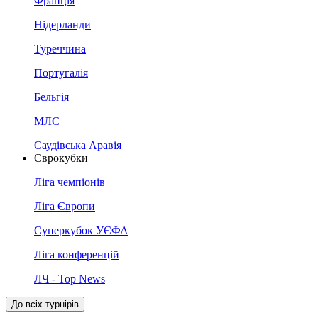
Франція
Нідерланди
Туреччина
Португалія
Бельгія
МЛС
Саудівська Аравія
Єврокубки
Ліга чемпіонів
Ліга Європи
Суперкубок УЄФА
Ліга конференцій
ЛЧ - Top News
До всіх турнірів