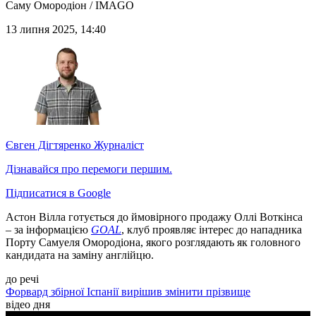
Саму Омородіон / IMAGO
13 липня 2025, 14:40
Євген Дігтяренко
Журналіст
Дізнавайся про перемоги першим.
Підписатися в Google
Астон Вілла готується до ймовірного продажу Оллі Воткінса
– за інформацією
GOAL
, клуб проявляє інтерес до нападника
Порту Самуеля Омородіона, якого розглядають як головного
кандидата на заміну англійцю.
до речі
Форвард збірної Іспанії вирішив змінити прізвище
відео дня