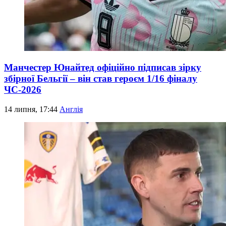
Манчестер Юнайтед офіційно підписав зірку
збірної Бельгії – він став героєм 1/16 фіналу
ЧС-2026
14 липня, 17:44
Англія