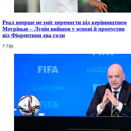
Реал вперше не зміг перемогти під керівництвом
Моурінью – Лунін вийшов у основі й пропустив
від Фіорентини два голи
7 739