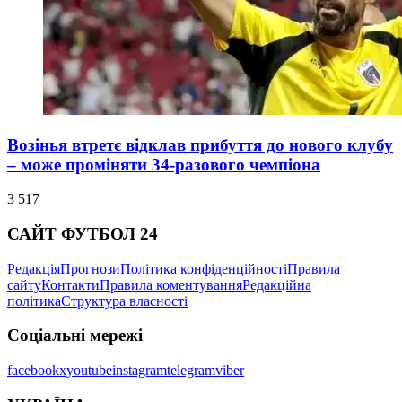
Возінья втретє відклав прибуття до нового клубу
– може проміняти 34-разового чемпіона
3 517
САЙТ ФУТБОЛ 24
Редакція
Прогнози
Політика конфіденційності
Правила
сайту
Контакти
Правила коментування
Редакційна
політика
Структура власності
Соціальні мережі
facebook
x
youtube
instagram
telegram
viber