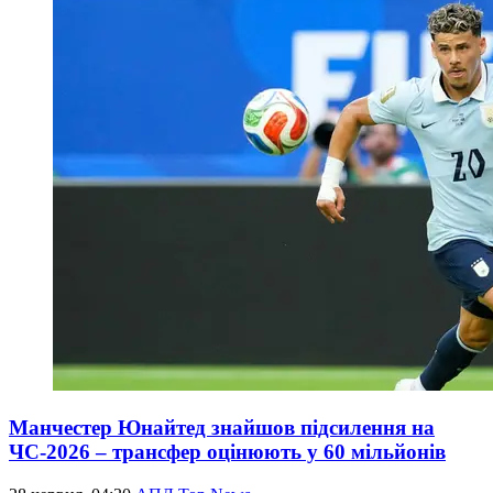
Манчестер Юнайтед знайшов підсилення на
ЧС-2026 – трансфер оцінюють у 60 мільйонів