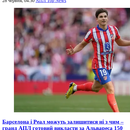
28 червня, 04:30
АПЛ Top News
Барселона і Реал можуть залишитися ні з чим –
гранд АПЛ готовий викласти за Альвареса 150