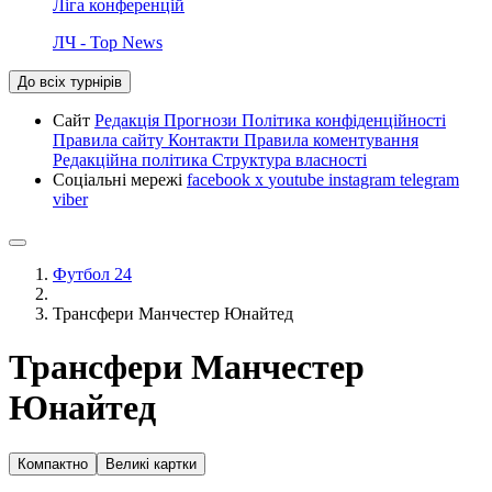
Ліга конференцій
ЛЧ - Top News
До всіх турнірів
Сайт
Редакція
Прогнози
Політика конфіденційності
Правила сайту
Контакти
Правила коментування
Редакційна політика
Структура власності
Соціальні мережі
facebook
x
youtube
instagram
telegram
viber
Футбол 24
Трансфери Манчестер Юнайтед
Трансфери Манчестер
Юнайтед
Компактно
Великі картки