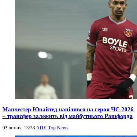
Манчестер Юнайтед націлився на героя ЧС-2026
– трансфер залежить від майбутнього Рашфорда
03 липня, 13:28
АПЛ Top News