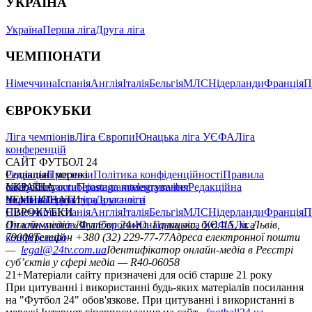
УКРАЇНА
Україна
Перша ліга
Друга ліга
ЧЕМПІОНАТИ
Німеччина
Іспанія
Англія
Італія
Бельгія
МЛС
Нідерланди
Франція
П
ЄВРОКУБКИ
Ліга чемпіонів
Ліга Європи
Юнацька ліга УЄФА
Ліга
конференцій
САЙТ ФУТБОЛ 24
Редакція
Соціальні мережі
Прогнози
Політика конфіденційності
Правила
сайту
facebook
УКРАЇНА
Контакти
x
youtube
Правила коментування
instagram
telegram
viber
Редакційна
політика
Україна
ЧЕМПІОНАТИ
Перша ліга
Структура власності
Друга ліга
Німеччина
ЄВРОКУБКИ
Іспанія
Англія
Італія
Бельгія
МЛС
Нідерланди
Франція
П
Ліга чемпіонів
Онлайн-медіа «Футбол 24»
Ліга Європи
Юнацька ліга УЄФА
пл. Галицька, буд. 15, м. Львів,
Ліга
конференцій
79008
Телефон +380 (32) 229-77-77
Адреса електронної пошти
—
legal@24tv.com.ua
Ідентифікатор онлайн-медіа в Реєстрі
суб’єктів у сфері медіа — R40-06058
21+
Матеріали сайту призначені для осіб старше 21 року
При цитуванні і використанні будь-яких матеріалів посилання
на "Футбол 24" обов'язкове. При цитуванні і використанні в