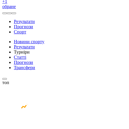
+
1
обране
Результати
Прогнози
Спорт
Новини спорту
Результати
Турніри
Статті
Прогнози
Трансфери
топ