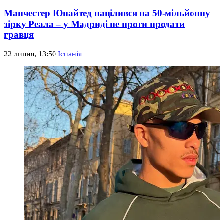
Манчестер Юнайтед націлився на 50-мільйонну
зірку Реала – у Мадриді не проти продати
гравця
22 липня, 13:50
Іспанія