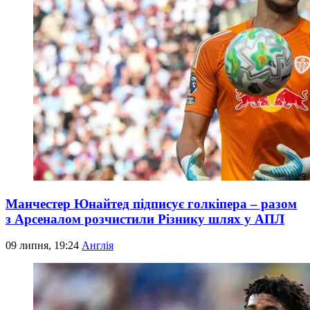
Манчестер Юнайтед підписує голкіпера – разом
з Арсеналом розчистили Різнику шлях у АПЛ
09 липня, 19:24
Англія