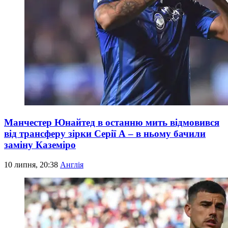
Манчестер Юнайтед в останню мить відмовився
від трансферу зірки Серії А – в ньому бачили
заміну Каземіро
10 липня, 20:38
Англія