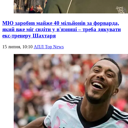
МЮ заробив майже 40 мільйонів за форварда,
який вже міг сидіти у в'язниці – треба дякувати
екс-тренеру Шахтаря
15 липня, 10:10
АПЛ Top News