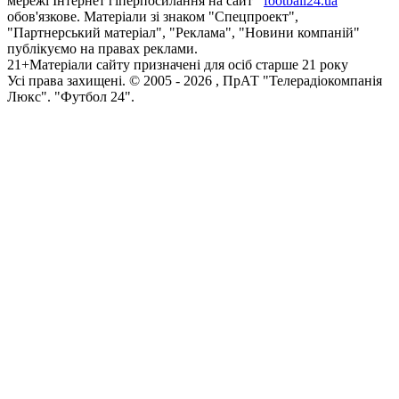
мережі Інтернет гіперпосилання на сайт
football24.ua
обов'язкове. Матеріали зі знаком "Спецпроект",
"Партнерський матеріал", "Реклама", "Новини компаній"
публікуємо на правах реклами.
21+
Матеріали сайту призначені для осіб старше 21 року
Усi права захищенi. © 2005 -
2026
, ПрАТ "Телерадіокомпанія
Люкс". "Футбол 24".