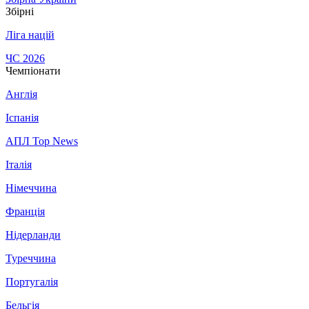
Збірні
Ліга націй
ЧС 2026
Чемпіонати
Англія
Іспанія
АПЛ Top News
Італія
Німеччина
Франція
Нідерланди
Туреччина
Португалія
Бельгія