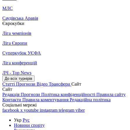
МЛС
Саудівська Аравія
Єврокубки
Ліга чемпіонів
Ліга Європи
Суперкубок УЄФА
Ліга конференцій
ЛЧ - Top News
До всіх турнірів
Статті
Прогнози
Відео
Трансфери
Сайт
Сайт
Редакція
Прогнози
Політика конфіденційності
Правила сайту
Контакти
Правила коментування
Редакційна політика
Соціальні мережі
facebook
x
youtube
instagram
telegram
viber
Укр
Рус
Новини спорту