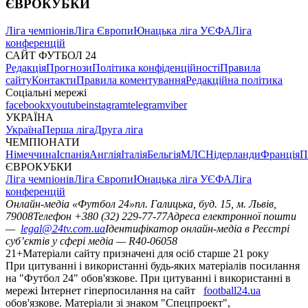
ЄВРОКУБКИ
Ліга чемпіонів
Ліга Європи
Юнацька ліга УЄФА
Ліга
конференцій
САЙТ ФУТБОЛ 24
Редакція
Прогнози
Політика конфіденційності
Правила
сайту
Контакти
Правила коментування
Редакційна політика
Соціальні мережі
facebook
x
youtube
instagram
telegram
viber
УКРАЇНА
Україна
Перша ліга
Друга ліга
ЧЕМПІОНАТИ
Німеччина
Іспанія
Англія
Італія
Бельгія
МЛС
Нідерланди
Франція
П
ЄВРОКУБКИ
Ліга чемпіонів
Ліга Європи
Юнацька ліга УЄФА
Ліга
конференцій
Онлайн-медіа «Футбол 24»
пл. Галицька, буд. 15, м. Львів,
79008
Телефон +380 (32) 229-77-77
Адреса електронної пошти
—
legal@24tv.com.ua
Ідентифікатор онлайн-медіа в Реєстрі
суб’єктів у сфері медіа — R40-06058
21+
Матеріали сайту призначені для осіб старше 21 року
При цитуванні і використанні будь-яких матеріалів посилання
на "Футбол 24" обов'язкове. При цитуванні і використанні в
мережі Інтернет гіперпосилання на сайт
football24.ua
обов'язкове. Матеріали зі знаком "Спецпроект",