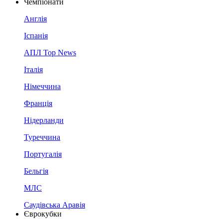
Чемпіонати
Англія
Іспанія
АПЛ Top News
Італія
Німеччина
Франція
Нідерланди
Туреччина
Португалія
Бельгія
МЛС
Саудівська Аравія
Єврокубки