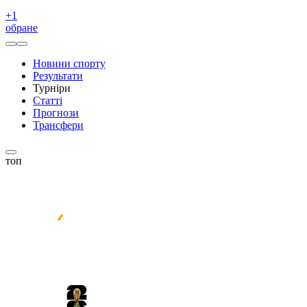
+
1
обране
Новини спорту
Результати
Турніри
Статті
Прогнози
Трансфери
топ