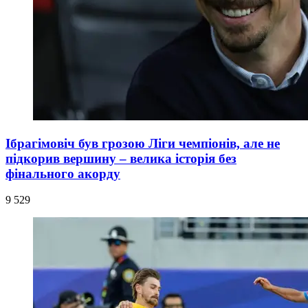
Ібрагімовіч був грозою Ліги чемпіонів, але не
підкорив вершину – велика історія без
фінального акорду
9 529