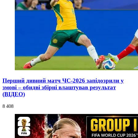
Перший дивний матч ЧС-2026 запідозрили у
змові – обидві збірні влаштував результат
(ВІДЕО)
8 408