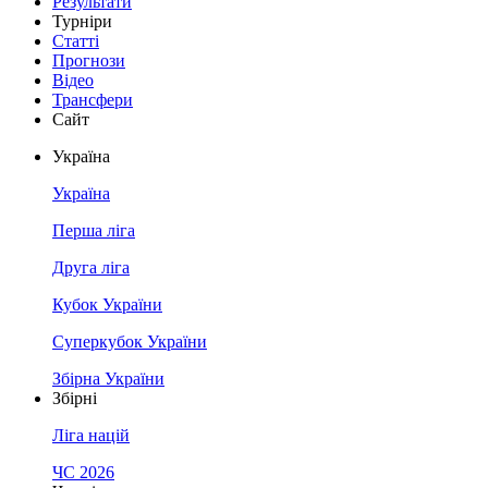
Результати
Турніри
Статті
Прогнози
Відео
Трансфери
Сайт
Україна
Україна
Перша ліга
Друга ліга
Кубок України
Суперкубок України
Збірна України
Збірні
Ліга націй
ЧС 2026