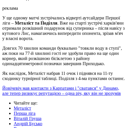
реклама
У ще одному матчі зустрічались відверті аутсайдери Першої
ліги –
Металіст та Поділля
. Вже на старті зустрічі харків'яни
отримали розкішний подарунок від суперника – після навісу з
кутового Лис, намагаючись випередити опонента, зрізав м'яч
у власні ворота.
Довгих 70 хвилин команди буквально "товкли воду в ступі",
аж поки на 77-й хвилині гості не здобули право на ще один
корнер, який розкішною бісіклетою з району
одинадцятиметрової позначки завершив Приходько.
Як наслідок, Металіст набрав 11 очок і піднявся на 11-ту
сходинку турнірної таблиці. Поділля з 4-ма пунктами останнє.
Йовічевіч мав контакти з Карпатами і "сватався" у Динамо,
але тепер ризикує репутацією – одна річ, яку він не зрозумів
Читайте ще
:
Металіст
Перша ліга
Віталій Груша
Андрій Бусько