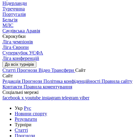
Нідерланди
Туреччина
Португалія
Бельгія
МЛС
Саудівська Аравія
Єврокубки
Ліга чемпіонів
Ліга Європи
Суперкубок УЄФА
Ліга конференцій
До всіх турнірів
Статті
Прогнози
Відео
Трансфери
Сайт
Сайт
Редакція
Прогнози
Політика конфіденційності
Правила сайту
Контакти
Правила коментування
Соціальні мережі
facebook
x
youtube
instagram
telegram
viber
Укр
Рус
Новини спорту
Результати
Турніри
Статті
Прогнози