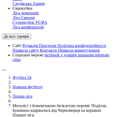
Саудівська Аравія
Єврокубки
Ліга чемпіонів
Ліга Європи
Суперкубок УЄФА
Ліга конференцій
До всіх турнірів
Сайт
Редакція
Прогнози
Політика конфіденційності
Правила сайту
Контакти
Правила коментування
Соціальні мережі
facebook
x
youtube
instagram
telegram
viber
Футбол 24
Новини футболу
Перша ліга
Металіст з божевільною бісіклетою переміг Поділля,
Буковина відірвалась від Чорноморця на вершині
Першої ліги