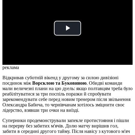
Play
Video
реклама
Відкривав суботній вікенд у другому за силою дивізіоні
поєдинок між
Ворсклою та Буковиною
. Обидві команди
мали величезні плани на цю дуель: якщо полтавцям треба було
реабілітуватися за три поспіль поразки й спробувати
зарекомендувати себе перед новим тренером після звільнення
Олександра Бабича, то чернівчанам хотілось зміцнити своє
лідерство, взявши три очки на виїзді.
Суперники продемонстрували запекле протистояння і пішли
на перерву без забитих м'ячів. Долю матчу вирішив гол,
забити в середині другого тайму. Після навісу з кутового м'яч