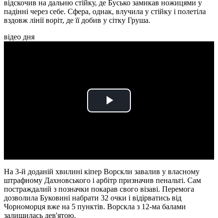
відскочив на дальню стійку, де Бусько замикав ножицями у
падінні через себе. Сфера, однак, влучила у стійку і полетіла
вздовж лінії воріт, де її добив у сітку Груша.
відео дня
Play
Video
На 3-й доданій хвилині кіпер Ворскли завалив у власному
штрафному Дахновського і арбітр призначив пенальті. Сам
постраждалий з позначки покарав свого візаві. Перемога
дозволила Буковині набрати 32 очки і відірватись від
Чорноморця вже на 5 пунктів. Ворскла з 12-ма балами
залишилась дев'ятою.