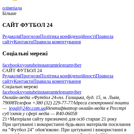
олімпіада
Більше
САЙТ ФУТБОЛ 24
Редакція
Прогнози
Політика конфіденційності
Правила
сайту
Контакти
Правила коментування
Соціальні мережі
facebook
x
youtube
instagram
telegram
viber
САЙТ ФУТБОЛ 24
Редакція
Прогнози
Політика конфіденційності
Правила
сайту
Контакти
Правила коментування
Соціальні мережі
facebook
x
youtube
instagram
telegram
viber
Онлайн-медіа «Футбол 24»
пл. Галицька, буд. 15, м. Львів,
79008
Телефон +380 (32) 229-77-77
Адреса електронної пошти
—
legal@24tv.com.ua
Ідентифікатор онлайн-медіа в Реєстрі
суб’єктів у сфері медіа — R40-06058
21+
Матеріали сайту призначені для осіб старше 21 року
При цитуванні і використанні будь-яких матеріалів посилання
на "Футбол 24" обов'язкове. При цитуванні і використанні в