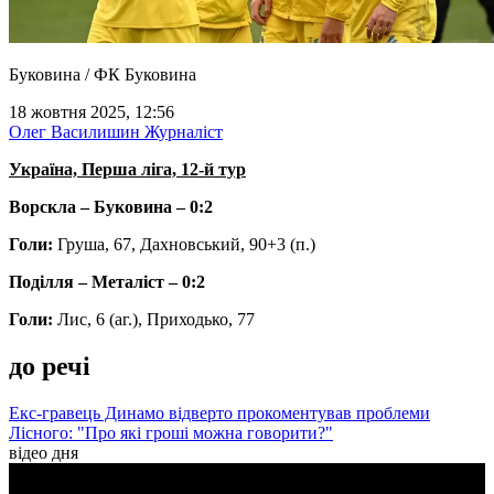
Буковина / ФК Буковина
18 жовтня 2025, 12:56
Олег Василишин
Журналіст
Україна, Перша ліга, 12-й тур
Ворскла – Буковина – 0:2
Голи:
Груша, 67, Дахновський, 90+3 (п.)
Поділля – Металіст
– 0:2
Голи:
Лис, 6 (аг.), Приходько, 77
до речі
Екс-гравець Динамо відверто прокоментував проблеми
Лісного: "Про які гроші можна говорити?"
відео дня