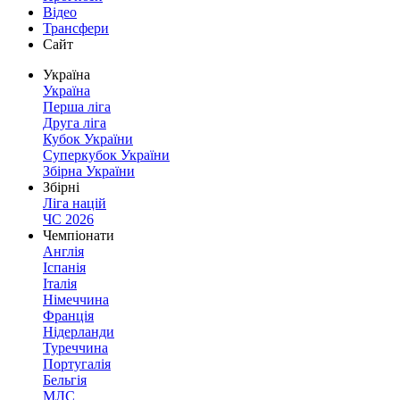
Відео
Трансфери
Сайт
Україна
Україна
Перша ліга
Друга ліга
Кубок України
Суперкубок України
Збірна України
Збірні
Ліга націй
ЧС 2026
Чемпіонати
Англія
Іспанія
Італія
Німеччина
Франція
Нідерланди
Туреччина
Португалія
Бельгія
МЛС