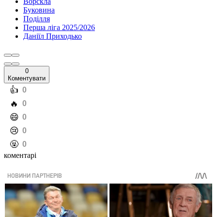
Ворскла
Буковина
Поділля
Перша ліга 2025/2026
Даніїл Приходько
0
Коментувати
️👍
0
️🔥
0
️😄
0
️😢
0
️🤬
0
коментарі