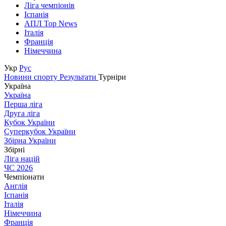
Ліга чемпіонів
Іспанія
АПЛ Top News
Італія
Франція
Німеччина
Укр
Рус
Новини спорту
Результати
Турніри
Україна
Україна
Перша ліга
Друга ліга
Кубок України
Суперкубок України
Збірна України
Збірні
Ліга націй
ЧС 2026
Чемпіонати
Англія
Іспанія
Італія
Німеччина
Франція