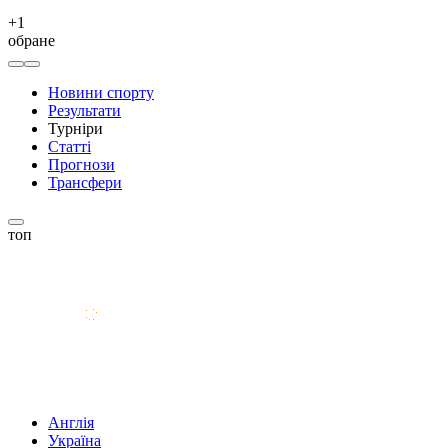
+
1
обране
Новини спорту
Результати
Турніри
Статті
Прогнози
Трансфери
топ
Англія
Україна