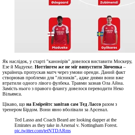
Як наслідок, у старті "канонірів" довелося виставити Москеру,
Езе й Мадуеке.
Ноттінгем же не міг випустити Зінченка
–
українець пропускав матч через умови оренди. Даний факт
створював проблеми для "лісників", адже днями вони вже
втратили одного лівого фулбека. Травми зазнав Ола Айна.
Замість нього з правого флангу довелося переводити Неко
Вільямса.
Цікаво, що
на Емірейтс завітав сам Тед Лассо
разом з
тренером Бірдом. Вони явно вболівали за Арсенал.
Ted Lasso and Coach Beard are looking dapper at the
Emirates as they take in Arsenal v. Nottingham Forest.
pic.twitter.com/tetNTDARms