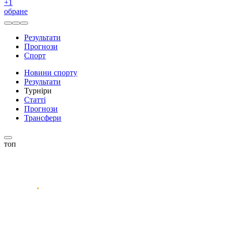
+
1
обране
Результати
Прогнози
Спорт
Новини спорту
Результати
Турніри
Статті
Прогнози
Трансфери
топ