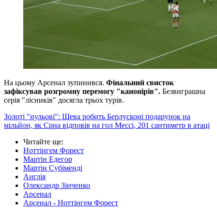
На цьому Арсенал зупинився.
Фінальний свисток
зафіксував розгромну перемогу "канонірів".
Безвиграшна
серія "лісників" досягла трьох турів.
Золоті "нульові": Шева робить Берлусконі подарунок на
мільйон, як Срна відповів на гол Мессі, 201 сантиметр в атаці
Читайте ще
:
Ноттінгем Форест
Мартін Едегор
Мартін Субіменді
Англія
Олександр Зінченко
Арсенал
Арсенал - Ноттінгем Форест