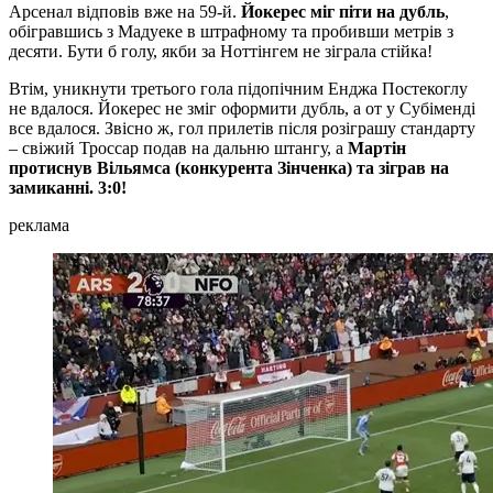
Арсенал відповів вже на 59-й.
Йокерес міг піти на дубль
,
обігравшись з Мадуеке в штрафному та пробивши метрів з
десяти. Бути б голу, якби за Ноттінгем не зіграла стійка!
Втім, уникнути третього гола підопічним Енджа Постекоглу
не вдалося. Йокерес не зміг оформити дубль, а от у Субіменді
все вдалося. Звісно ж, гол прилетів після розіграшу стандарту
– свіжий Троссар подав на дальню штангу, а
Мартін
протиснув Вільямса (конкурента Зінченка) та зіграв на
замиканні. 3:0!
реклама