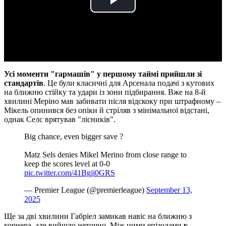
Play
Video
Усі моменти "гармашів" у першому таймі прийшли зі
стандартів
. Це були класичні для Арсенала подачі з кутових
на ближню стійку та удари із зони підбирання. Вже на 8-й
хвилині Меріно мав забивати після відскоку при штрафному –
Мікель опинився без опіки й стріляв з мінімальної відстані,
однак Селс врятував "лісників".
Big chance, even bigger save ?
Matz Sels denies Mikel Merino from close range to
keep the scores level at 0-0
pic.twitter.com/41Bgji0GRS
— Premier League (@premierleague)
September 13,
2025
Ще за дві хвилини Габріел замикав навіс на ближню з
корнера, але вийшло неточно. Між цими епізодами
у