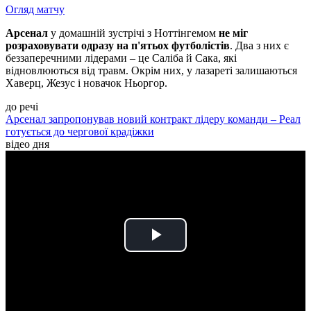
Огляд матчу
Арсенал
у домашній зустрічі з Ноттінгемом
не міг
розраховувати одразу на п'ятьох футболістів
. Два з них є
беззаперечними лідерами – це Саліба й Сака, які
відновлюються від травм. Окрім них, у лазареті залишаються
Хаверц, Жезус і новачок Ньоргор.
до речі
Арсенал запропонував новий контракт лідеру команди – Реал
готується до чергової крадіжки
відео дня
Play
Video