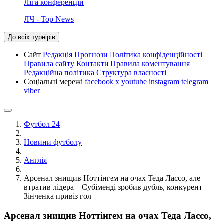
Ліга конференцій
ЛЧ - Top News
До всіх турнірів
Сайт
Редакція
Прогнози
Політика конфіденційності
Правила сайту
Контакти
Правила коментування
Редакційна політика
Структура власності
Соціальні мережі
facebook
x
youtube
instagram
telegram
viber
Футбол 24
Новини футболу
Англія
Арсенал знищив Ноттінгем на очах Теда Лассо, але
втратив лідера – Субіменді зробив дубль, конкурент
Зінченка привіз гол
Арсенал знищив Ноттінгем на очах Теда Лассо,