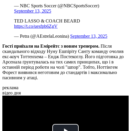
— NBC Sports Soccer (@NBCSportsSoccer)
September 13, 2025
TED LASSO & COACH BEARD
https://t.co/uesfpb6ZgV
— Petra (@AEstrelaLeonina)
September 13, 2025
Гості приїхали на Емірейтс з новим тренером.
Після
скандального відходу Нуну Ешпіріту Санту команду очолив
екс-коуч Тоттенхема – Ендж Постекоглу. Його підготовка до
Арсенала ґрунтувалась на тих самих принципах, що і в
останній період роботи на чолі "шпор". Тобто, Ноттінгем
Форест виявився неготовим до стандартів і максимально
пасивним у атаці.
реклама
відео дня