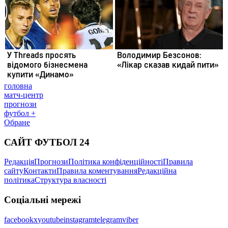
головна
матч-центр
прогнози
футбол +
Обране
САЙТ ФУТБОЛ 24
Редакція
Прогнози
Політика конфіденційності
Правила
сайту
Контакти
Правила коментування
Редакційна
політика
Структура власності
Соціальні мережі
facebook
x
youtube
instagram
telegram
viber