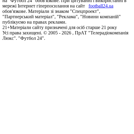
на "Футбол 24" обов'язкове. При цитуванні і використанні в
мережі Інтернет гіперпосилання на сайт
football24.ua
обов'язкове. Матеріали зі знаком "Спецпроект",
"Партнерський матеріал", "Реклама", "Новини компаній"
публікуємо на правах реклами.
21+
Матеріали сайту призначені для осіб старше 21 року
Усi права захищенi. © 2005 -
2026
, ПрАТ "Телерадіокомпанія
Люкс". "Футбол 24".