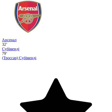
Арсенал
32’
Субіменді
79’
(Троссар)
Субіменді