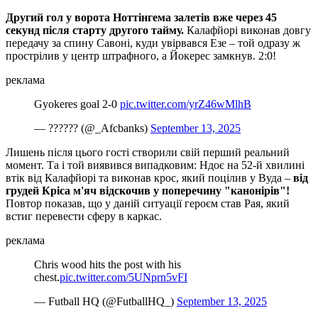
Другий гол у ворота Ноттінгема залетів вже через 45
секунд після старту другого тайму.
Калафйорі виконав довгу
передачу за спину Савоні, куди увірвався Езе – той одразу ж
прострілив у центр штрафного, а Йокерес замкнув. 2:0!
реклама
Gyokeres goal 2-0
pic.twitter.com/yrZ46wMlhB
— ?????? (@_Afcbanks)
September 13, 2025
Лишень після цього гості створили свій перший реальний
момент. Та і той виявився випадковим: Ндоє на 52-й хвилині
втік від Калафйорі та виконав крос, який поцілив у Вуда –
від
грудей Кріса м'яч відскочив у поперечину "канонірів"!
Повтор показав, що у даній ситуації героєм став Рая, який
встиг перевести сферу в каркас.
реклама
Chris wood hits the post with his
chest.
pic.twitter.com/5UNprn5vFI
— Futball HQ (@FutballHQ_)
September 13, 2025