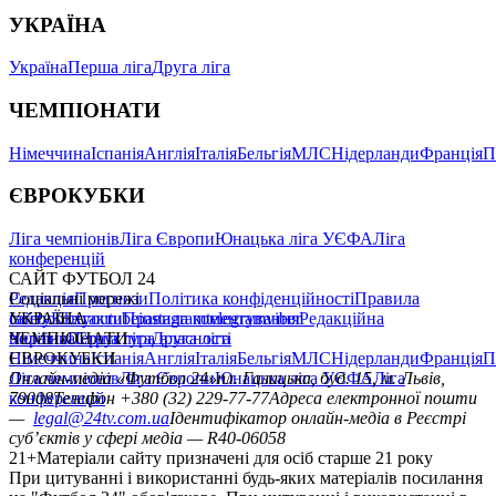
УКРАЇНА
Україна
Перша ліга
Друга ліга
ЧЕМПІОНАТИ
Німеччина
Іспанія
Англія
Італія
Бельгія
МЛС
Нідерланди
Франція
П
ЄВРОКУБКИ
Ліга чемпіонів
Ліга Європи
Юнацька ліга УЄФА
Ліга
конференцій
САЙТ ФУТБОЛ 24
Редакція
Соціальні мережі
Прогнози
Політика конфіденційності
Правила
сайту
facebook
УКРАЇНА
Контакти
x
youtube
Правила коментування
instagram
telegram
viber
Редакційна
політика
Україна
ЧЕМПІОНАТИ
Перша ліга
Структура власності
Друга ліга
Німеччина
ЄВРОКУБКИ
Іспанія
Англія
Італія
Бельгія
МЛС
Нідерланди
Франція
П
Ліга чемпіонів
Онлайн-медіа «Футбол 24»
Ліга Європи
Юнацька ліга УЄФА
пл. Галицька, буд. 15, м. Львів,
Ліга
конференцій
79008
Телефон +380 (32) 229-77-77
Адреса електронної пошти
—
legal@24tv.com.ua
Ідентифікатор онлайн-медіа в Реєстрі
суб’єктів у сфері медіа — R40-06058
21+
Матеріали сайту призначені для осіб старше 21 року
При цитуванні і використанні будь-яких матеріалів посилання