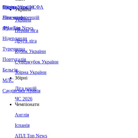
Збірна України
Італія
Суперкубок УЄФА
Україна
Німеччина
Ліга конференцій
Україна
Франція
ЛЧ - Top News
Перша ліга
Нідерланди
Друга ліга
Туреччина
Кубок України
Португалія
Суперкубок України
Бельгія
Збірна України
Збірні
МЛС
Ліга націй
Саудівська Аравія
ЧС 2026
Чемпіонати
Англія
Іспанія
АПЛ Top News