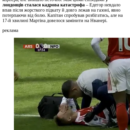
лондонців сталася кадрова катастрофа
– Едегор невдало
впав після жорсткого підкату й довго лежав на газоні, явно
потерпаючи від болю. Капітан спробував розбігатись, але на
17-й хвилині Мартіна довелося замінити на Нванері.
реклама