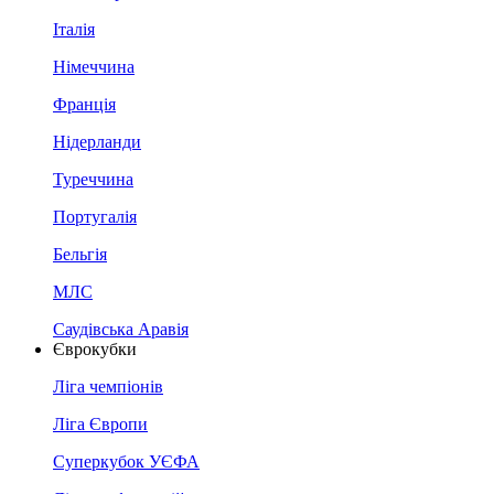
Італія
Німеччина
Франція
Нідерланди
Туреччина
Португалія
Бельгія
МЛС
Саудівська Аравія
Єврокубки
Ліга чемпіонів
Ліга Європи
Суперкубок УЄФА