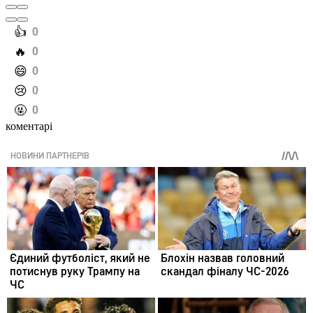
️👍
0
️🔥
0
️😄
0
️😢
0
️🤬
0
коментарі