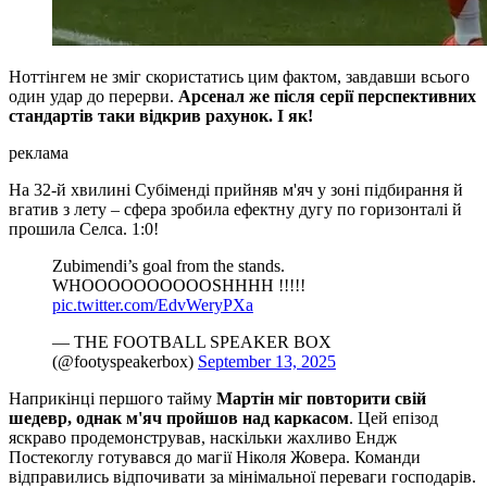
Ноттінгем не зміг скористатись цим фактом, завдавши всього
один удар до перерви.
Арсенал же після серії перспективних
стандартів таки відкрив рахунок. І як!
реклама
На 32-й хвилині Субіменді прийняв м'яч у зоні підбирання й
вгатив з лету – сфера зробила ефектну дугу по горизонталі й
прошила Селса. 1:0!
Zubimendi’s goal from the stands.
WHOOOOOOOOOOSHHHH !!!!!
pic.twitter.com/EdvWeryPXa
— THE FOOTBALL SPEAKER BOX
(@footyspeakerbox)
September 13, 2025
Наприкінці першого тайму
Мартін міг повторити свій
шедевр, однак м'яч пройшов над каркасом
. Цей епізод
яскраво продемонстрував, наскільки жахливо Ендж
Постекоглу готувався до магії Ніколя Жовера. Команди
відправились відпочивати за мінімальної переваги господарів.