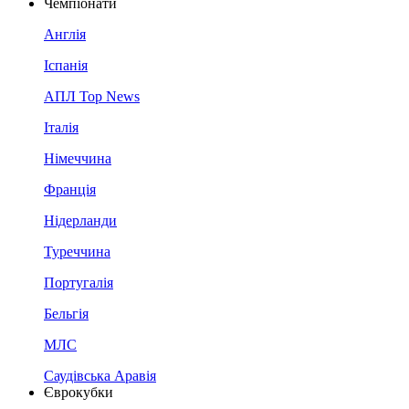
Чемпіонати
Англія
Іспанія
АПЛ Top News
Італія
Німеччина
Франція
Нідерланди
Туреччина
Португалія
Бельгія
МЛС
Саудівська Аравія
Єврокубки