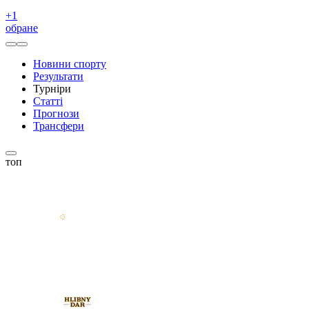
+
1
обране
Новини спорту
Результати
Турніри
Статті
Прогнози
Трансфери
топ