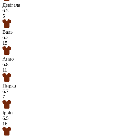
Дзвігала
6.5
5
Валь
6.2
15
Андо
6.8
11
Пирка
6.7
7
Ірвін
6.5
16