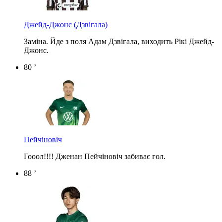
Джейд-Джонс
(Дзвігала)
Заміна. Йде з поля Адам Дзвігала, виходить Рікі Джейд-
Джонс.
80 ’
Пейчіновіч
Гооол!!!! Дженан Пейчіновіч забиває гол.
88 ’