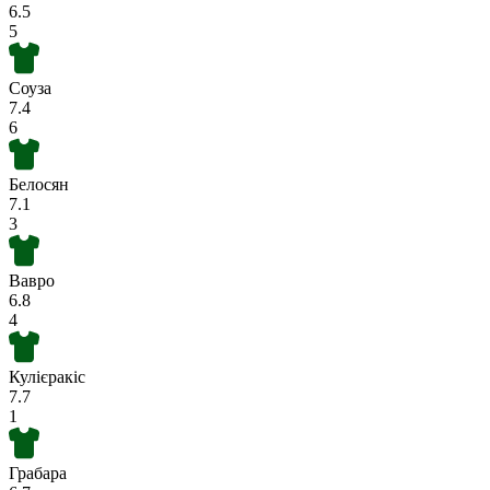
6.5
5
Соуза
7.4
6
Белосян
7.1
3
Вавро
6.8
4
Кулієракіс
7.7
1
Грабара