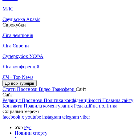
МЛС
Саудівська Аравія
Єврокубки
Ліга чемпіонів
Ліга Європи
Суперкубок УЄФА
Ліга конференцій
ЛЧ - Top News
До всіх турнірів
Статті
Прогнози
Відео
Трансфери
Сайт
Сайт
Редакція
Прогнози
Політика конфіденційності
Правила сайту
Контакти
Правила коментування
Редакційна політика
Соціальні мережі
facebook
x
youtube
instagram
telegram
viber
Укр
Рус
Новини спорту