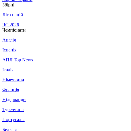
Збірні
Ліга націй
ЧС 2026
Чемпіонати
Англія
Іспанія
АПЛ Top News
Італія
Німеччина
Франція
Нідерланди
Туреччина
Португалія
Бельгія