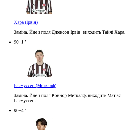
Хара
(Ірвін)
Заміна. Йде з поля Джексон Ірвін, виходить Тайчі Хара.
90+1 ’
Расмуссен
(Меткалф)
Заміна. Йде з поля Коннор Меткалф, виходить Матіас
Расмуссен.
90+4 ’