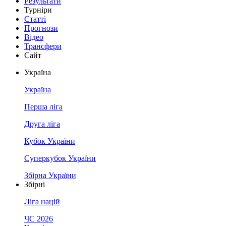
Результати
Турніри
Статті
Прогнози
Відео
Трансфери
Сайт
Україна
Україна
Перша ліга
Друга ліга
Кубок України
Суперкубок України
Збірна України
Збірні
Ліга націй
ЧС 2026