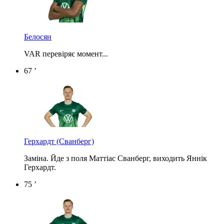
Белосян
VAR перевіряє момент...
67 ’
Герхардт
(Сванберг)
Заміна. Йде з поля Маттіас Сванберг, виходить Яннік
Герхардт.
75 ’