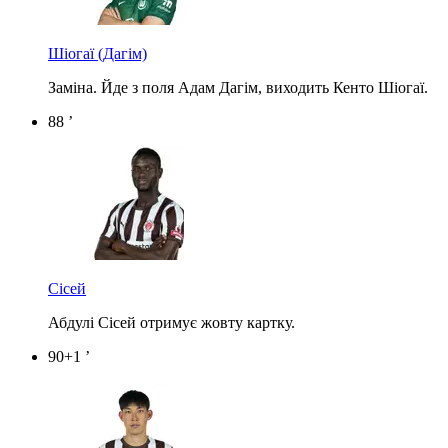
Шіогаї
(Дагім)
Заміна. Йде з поля Адам Дагім, виходить Кенто Шіогаї.
88 ’
Сісей
Абдулі Сісей отримує жовту картку.
90+1 ’