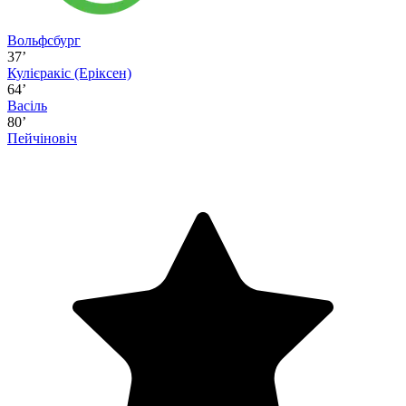
Вольфсбург
37’
Кулієракіс
(Еріксен)
64’
Васіль
80’
Пейчіновіч