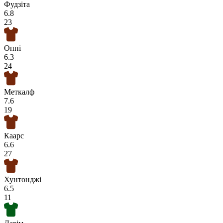
Фудзіта
6.8
23
Оппі
6.3
24
Меткалф
7.6
19
Каарс
6.6
27
Хунтонджі
6.5
11