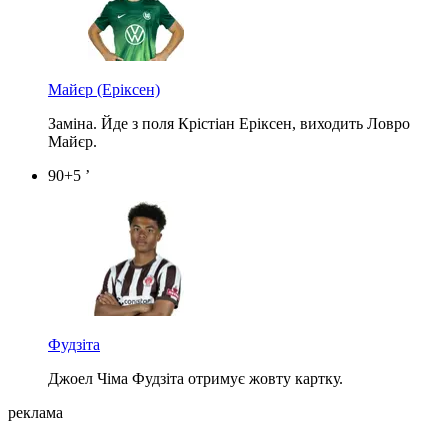
Майєр
(Еріксен)
Заміна. Йде з поля Крістіан Еріксен, виходить Ловро
Майєр.
90+5 ’
Фудзіта
Джоел Чіма Фудзіта отримує жовту картку.
реклама