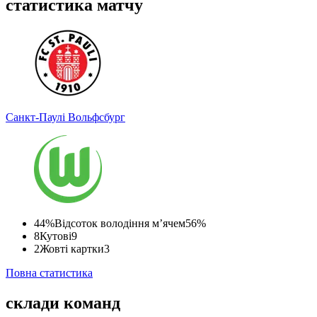
статистика матчу
Санкт-Паулі
Вольфсбург
44%
Відсоток володіння м’ячем
56%
8
Кутові
9
2
Жовті картки
3
Повна статистика
склади команд