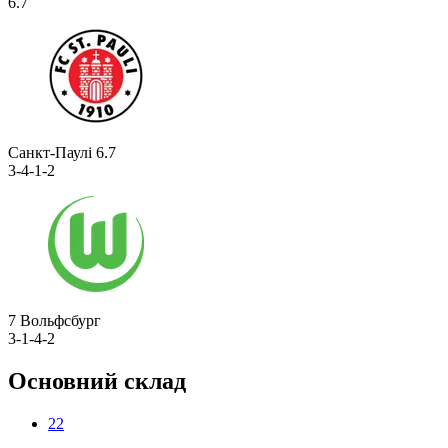
6.7
Санкт-Паулі
6.7
3-4-1-2
7
Вольфсбург
3-1-4-2
Основний склад
22