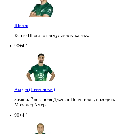
Шіогаї
Кенто Шіогаї отримує жовту картку.
90+4 ’
Амура
(Пейчіновіч)
Заміна. Йде з поля Дженан Пейчіновіч, виходить
Мохамед Амура.
90+4 ’