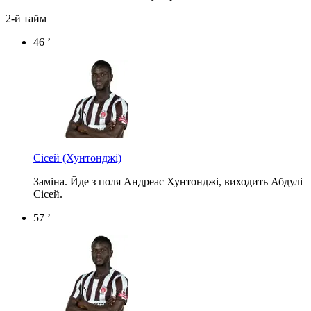
2-й тайм
46 ’
Сісей
(Хунтонджі)
Заміна. Йде з поля Андреас Хунтонджі, виходить Абдулі
Сісей.
57 ’