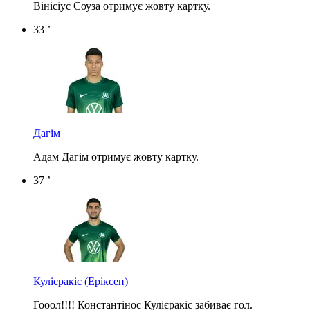
Вінісіус Соуза отримує жовту картку.
33 ’
Дагім
Адам Дагім отримує жовту картку.
37 ’
Кулієракіс
(Еріксен)
Гооол!!!! Константінос Кулієракіс забиває гол.