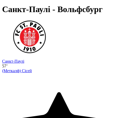
Санкт-Паулі - Вольфсбург
Санкт-Паулі
57’
(Меткалф)
Сісей