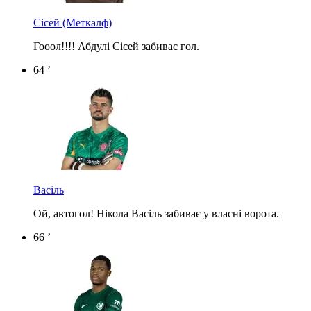
Сісей
(Меткалф)
Гооол!!!! Абдулі Сісей забиває гол.
64 ’
Васіль
Ой, автогол! Нікола Васіль забиває у власні ворота.
66 ’