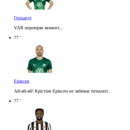
Герхардт
VAR перевіряє момент...
77 ’
Еріксен
Ай-яй-яй! Крістіан Еріксен не забиває пенальті.
77 ’