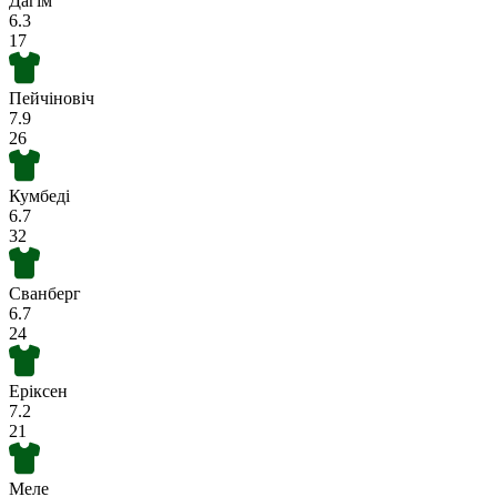
Дагім
6.3
17
Пейчіновіч
7.9
26
Кумбеді
6.7
32
Сванберг
6.7
24
Еріксен
7.2
21
Меле