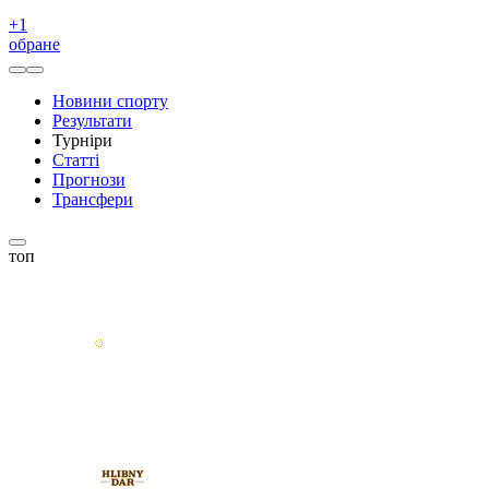
+
1
обране
Новини спорту
Результати
Турніри
Статті
Прогнози
Трансфери
топ