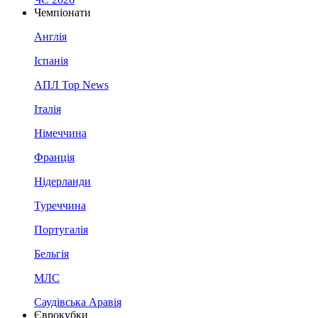
Чемпіонати
Англія
Іспанія
АПЛ Top News
Італія
Німеччина
Франція
Нідерланди
Туреччина
Португалія
Бельгія
МЛС
Саудівська Аравія
Єврокубки