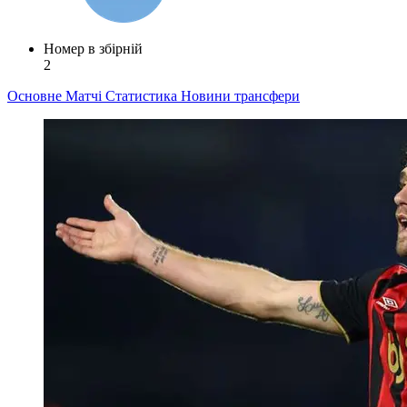
Номер в збірній
2
Основне
Матчі
Статистика
Новини
трансфери