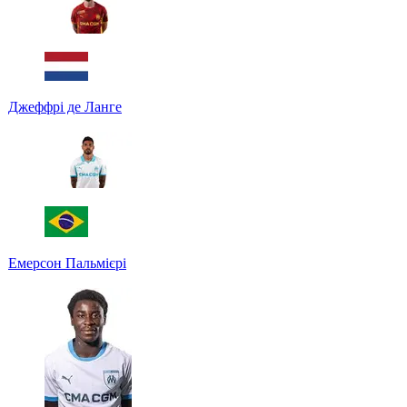
Джеффрі де Ланге
Емерсон Пальмієрі