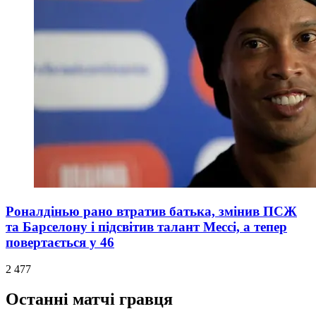
Роналдінью рано втратив батька, змінив ПСЖ
та Барселону і підсвітив талант Мессі, а тепер
повертається у 46
2 477
Останні матчі гравця