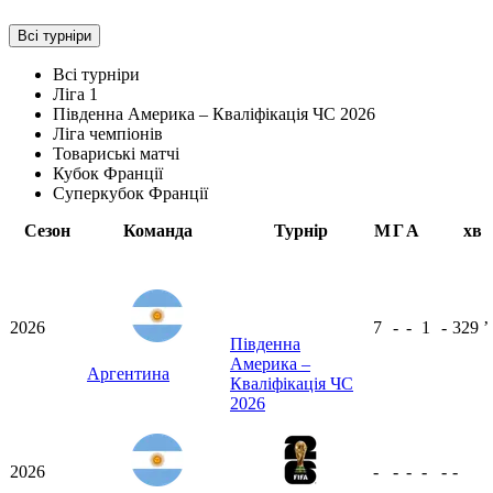
Всі турніри
Всі турніри
Ліга 1
Південна Америка – Кваліфікація ЧС 2026
Ліга чемпіонів
Товариські матчі
Кубок Франції
Суперкубок Франції
Сезон
Команда
Турнір
М
Г
А
хв
2026
7
-
-
1
-
329
ʼ
Південна
Америка –
Аргентина
Кваліфікація ЧС
2026
2026
-
-
-
-
-
-