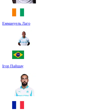
Еммануель Лаго
Ігор Пайшау