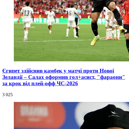
Єгипет здійснив камбек у матчі проти Нової
Зеландії – Салах оформив гол+асист, "фараони"
за крок від плей-офф ЧС-2026
3 025