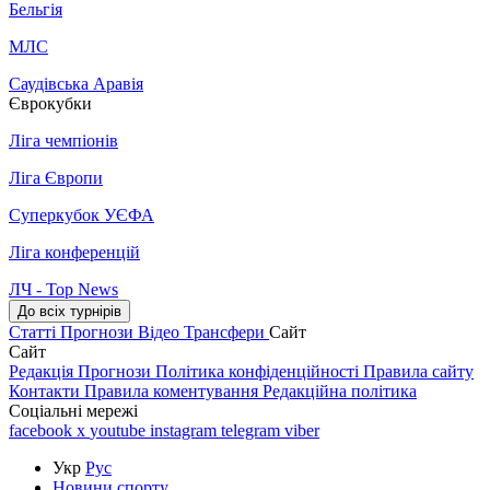
Бельгія
МЛС
Саудівська Аравія
Єврокубки
Ліга чемпіонів
Ліга Європи
Суперкубок УЄФА
Ліга конференцій
ЛЧ - Top News
До всіх турнірів
Статті
Прогнози
Відео
Трансфери
Сайт
Сайт
Редакція
Прогнози
Політика конфіденційності
Правила сайту
Контакти
Правила коментування
Редакційна політика
Соціальні мережі
facebook
x
youtube
instagram
telegram
viber
Укр
Рус
Новини спорту