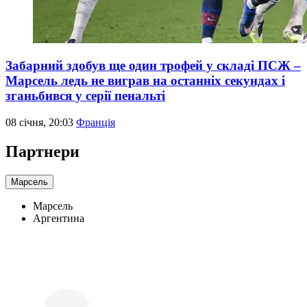
Забарний здобув ще один трофей у складі ПСЖ –
Марсель ледь не виграв на останніх секундах і
зганьбився у серії пенальті
08 січня, 20:03
Франція
Партнери
Марсель
Марсель
Аргентина