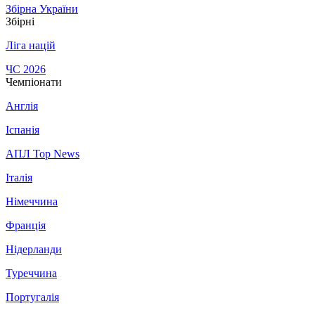
Збірна України
Збірні
Ліга націй
ЧС 2026
Чемпіонати
Англія
Іспанія
АПЛ Top News
Італія
Німеччина
Франція
Нідерланди
Туреччина
Португалія