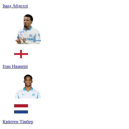
Імад Абделлі
Ітан Нванері
Квінтен Тімбер