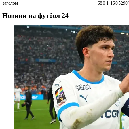
загалом
68
0
1
16
0
5290ʼ
Новини на футбол 24