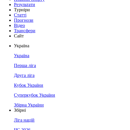
Результати
Турніри
Статті
Прогнози
Відео
Трансфери
Сайт
Україна
Україна
Перша ліга
Друга ліга
Кубок України
Суперкубок України
Збірна України
Збірні
Ліга націй
ЧС 2026