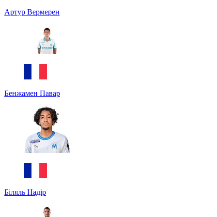
Артур Вермерен
Бенжамен Павар
Біляль Надір