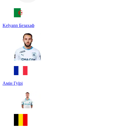
Kelyann Безахаф
Амін Гуїрі