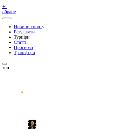
+
1
обране
Новини спорту
Результати
Турніри
Статті
Прогнози
Трансфери
топ