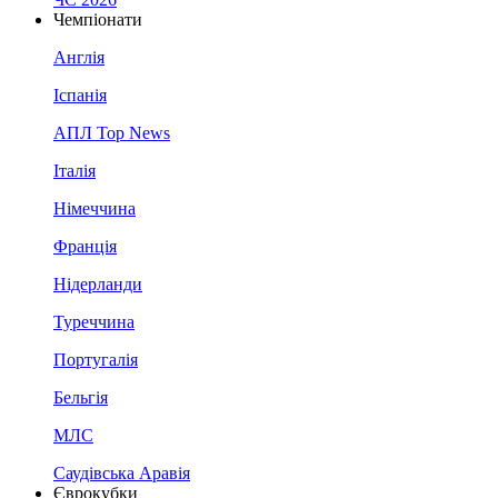
Чемпіонати
Англія
Іспанія
АПЛ Top News
Італія
Німеччина
Франція
Нідерланди
Туреччина
Португалія
Бельгія
МЛС
Саудівська Аравія
Єврокубки