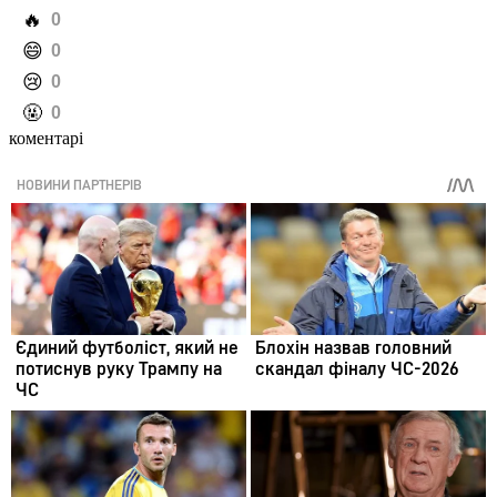
️🔥
0
️😄
0
️😢
0
️🤬
0
коментарі