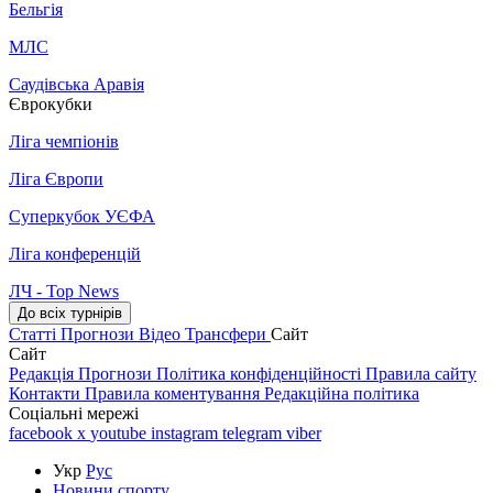
Бельгія
МЛС
Саудівська Аравія
Єврокубки
Ліга чемпіонів
Ліга Європи
Суперкубок УЄФА
Ліга конференцій
ЛЧ - Top News
До всіх турнірів
Статті
Прогнози
Відео
Трансфери
Сайт
Сайт
Редакція
Прогнози
Політика конфіденційності
Правила сайту
Контакти
Правила коментування
Редакційна політика
Соціальні мережі
facebook
x
youtube
instagram
telegram
viber
Укр
Рус
Новини спорту