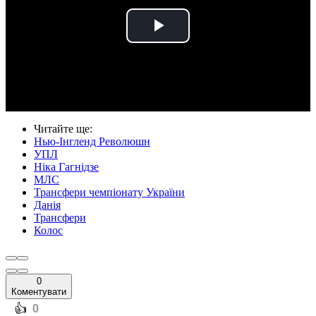
Play
Video
Читайте ще
:
Нью-Інгленд Революшн
УПЛ
Ніка Гагнідзе
МЛС
Трансфери чемпіонату України
Данія
Трансфери
Колос
0
Коментувати
️👍
0