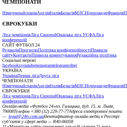
ЧЕМПІОНАТИ
Німеччина
Іспанія
Англія
Італія
Бельгія
МЛС
Нідерланди
Франція
П
ЄВРОКУБКИ
Ліга чемпіонів
Ліга Європи
Юнацька ліга УЄФА
Ліга
конференцій
САЙТ ФУТБОЛ 24
Редакція
Прогнози
Політика конфіденційності
Правила
сайту
Контакти
Правила коментування
Редакційна політика
Соціальні мережі
facebook
x
youtube
instagram
telegram
viber
УКРАЇНА
Україна
Перша ліга
Друга ліга
ЧЕМПІОНАТИ
Німеччина
Іспанія
Англія
Італія
Бельгія
МЛС
Нідерланди
Франція
П
ЄВРОКУБКИ
Ліга чемпіонів
Ліга Європи
Юнацька ліга УЄФА
Ліга
конференцій
Онлайн-медіа «Футбол 24»
пл. Галицька, буд. 15, м. Львів,
79008
Телефон +380 (32) 229-77-77
Адреса електронної пошти
—
legal@24tv.com.ua
Ідентифікатор онлайн-медіа в Реєстрі
суб’єктів у сфері медіа — R40-06058
21+
Матеріали сайту призначені для осіб старше 21 року