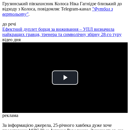
Грузинський півзахисник Колоса Ніка Гагнідзе близький до
відходу з Колоса, повідомляє Telegram-канал
"Футбол з
вертольоту"
.
до речі
Ефектний дуплет борця за виживання – УПЛ визначила
найкращих гравця, тренера та символічну збірну 28-го туру
відео дня
Play
Video
реклама
За інформацією джерела, 25-річного хавбека дуже хоче