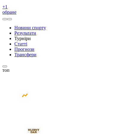
+
1
обране
Новини спорту
Результати
Турніри
Статті
Прогнози
Трансфери
топ