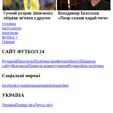
головна
матч-центр
прогнози
футбол +
Обране
САЙТ ФУТБОЛ 24
Редакція
Прогнози
Політика конфіденційності
Правила
сайту
Контакти
Правила коментування
Редакційна політика
Соціальні мережі
facebook
x
youtube
instagram
telegram
viber
УКРАЇНА
Україна
Перша ліга
Друга ліга