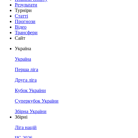
Результати
Турніри
Статті
Прогнози
Відео
Трансфери
Сайт
Україна
Україна
Перша ліга
Друга ліга
Кубок України
Суперкубок України
Збірна України
Збірні
Ліга націй
ЧС 2026