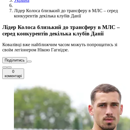
Україна
Лідер Колоса близький до трансферу в МЛС – серед
конкурентів декілька клубів Данії
Лідер Колоса близький до трансферу в МЛС –
серед конкурентів декілька клубів Данії
Ковалівці вже найближчим часом можуть попрощатись зі
своїм легіонером Нікою Гагнідзе.
Поділитись
0
коментарі