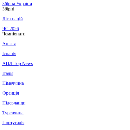
Збірна України
Збірні
Ліга націй
ЧС 2026
Чемпіонати
Англія
Іспанія
АПЛ Top News
Італія
Німеччина
Франція
Нідерланди
Туреччина
Португалія