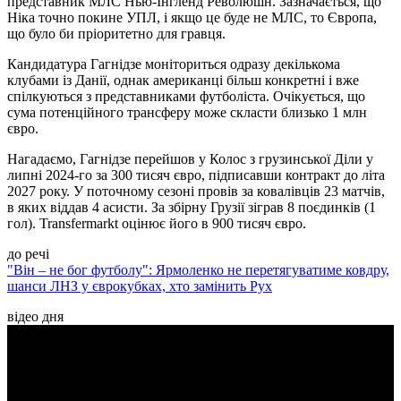
представник МЛС Нью-Інгленд Революшн. Зазначається, що
Ніка точно покине УПЛ, і якщо це буде не МЛС, то Європа,
що було би пріоритетно для гравця.
Кандидатура Гагнідзе моніториться одразу декількома
клубами із Данії, однак американці більш конкретні і вже
спілкуються з представниками футболіста. Очікується, що
сума потенційного трансферу може скласти близько 1 млн
євро.
Нагадаємо, Гагнідзе перейшов у Колос з грузинської Діли у
липні 2024-го за 300 тисяч євро, підписавши контракт до літа
2027 року. У поточному сезоні провів за ковалівців 23 матчів,
в яких віддав 4 асисти. За збірну Грузії зіграв 8 поєдинків (1
гол). Transfermarkt оцінює його в 900 тисяч євро.
до речі
"Він – не бог футболу": Ярмоленко не перетягуватиме ковдру,
шанси ЛНЗ у єврокубках, хто замінить Рух
відео дня