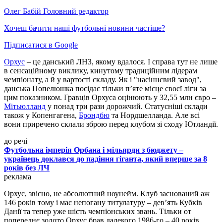
Олег Бабій
Головний редактор
Хочеш бачити наші футбольні новини частіше?
Підписатися в Google
Орхус
– це данський ЛНЗ, якому вдалося. І справа тут не лише
в сенсаційному виклику, кинутому традиційним лідерам
чемпіонату, а й у вартості складу. Як і "насіннєвий завод",
данська Попелюшка посідає тільки п’яте місце своєї ліги за
цим показником. Гравців Орхуса оцінюють у 32,55 млн євро –
Мітьюлланд
у понад три рази дорожчий. Статусніші склади
також у Копенгагена,
Брондбю
та Нордшелланда. Але всі
вони приречено склали зброю перед клубом зі сходу Ютландії.
до речі
Футбольна імперія Орбана і мільярди з бюджету –
українець доклався до падіння гіганта, який вперше за 8
років без ЛЧ
реклама
Орхус, звісно, не абсолютний ноунейм. Клуб заснований аж
146 років тому і має непогану титулатуру – дев’ять Кубків
Данії та тепер уже шість чемпіонських звань. Тільки от
попереднє золото Орхус брав далекого 1986-го – 40 років