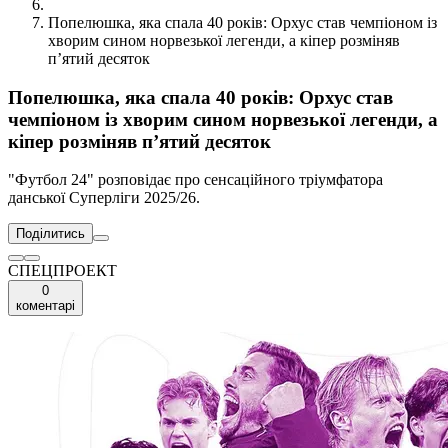
Попелюшка, яка спала 40 років: Орхус став чемпіоном із
хворим сином норвезької легенди, а кіпер розміняв
п’ятий десяток
Попелюшка, яка спала 40 років: Орхус став
чемпіоном із хворим сином норвезької легенди, а
кіпер розміняв п’ятий десяток
"Футбол 24" розповідає про сенсаційного тріумфатора
данської Суперліги 2025/26.
Поділитись
СПЕЦПРОЕКТ
0
коментарі