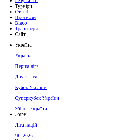
Результати
Турніри
Статті
Прогнози
Відео
Трансфери
Сайт
Україна
Україна
Перша ліга
Друга ліга
Кубок України
Суперкубок України
Збірна України
Збірні
Ліга націй
ЧС 2026