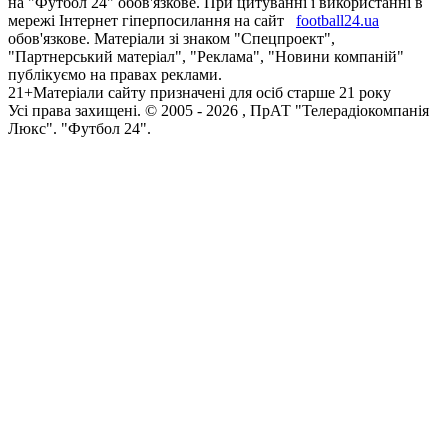
на "Футбол 24" обов'язкове. При цитуванні і використанні в
мережі Інтернет гіперпосилання на сайт
football24.ua
обов'язкове. Матеріали зі знаком "Спецпроект",
"Партнерський матеріал", "Реклама", "Новини компаній"
публікуємо на правах реклами.
21+
Матеріали сайту призначені для осіб старше 21 року
Усi права захищенi. © 2005 -
2026
, ПрАТ "Телерадіокомпанія
Люкс". "Футбол 24".