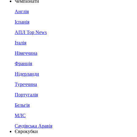
Чемпіонати
Англія
Іспанія
АПЛ Top News
Італія
Німеччина
Франція
Нідерланди
Туреччина
Португалія
Бельгія
МЛС
Саудівська Аравія
Єврокубки