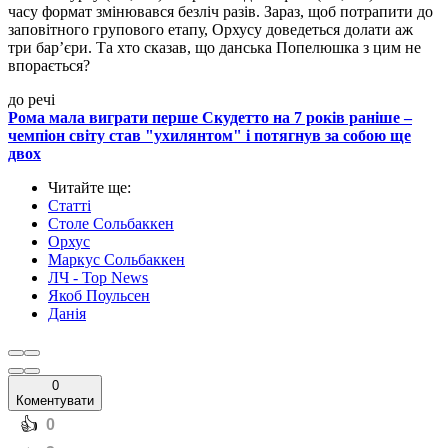
часу формат змінювався безліч разів. Зараз, щоб потрапити до
заповітного групового етапу, Орхусу доведеться долати аж
три бар’єри. Та хто сказав, що данська Попелюшка з цим не
впорається?
до речі
Рома мала виграти перше Скудетто на 7 років раніше –
чемпіон світу став "ухилянтом" і потягнув за собою ще
двох
Читайте ще
:
Статті
Столе Сольбаккен
Орхус
Маркус Сольбаккен
ЛЧ - Top News
Якоб Поульсен
Данія
0
Коментувати
️👍
0