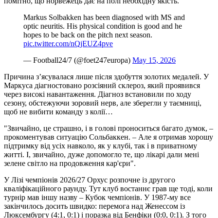
помітно, що норвежець дає на полі необхідну якість.
Markus Solbakken has been diagnosed with MS and
optic neuritis. His physical condition is good and he
hopes to be back on the pitch next season.
pic.twitter.com/nQjEUZ4pve
— Football24/7 (@foet247europa)
May 15, 2026
Причина з’ясувалася лише після здобуття золотих медалей. У
Маркуса діагностовано розсіяний склероз, який проявився
через високі навантаження. Діагноз встановили по ходу
сезону, обстежуючи зоровий нерв, але зберегли у таємниці,
щоб не вибити команду з колії…
"Звичайно, це страшно, і в голові проноситься багато думок, –
прокоментував ситуацію Сольбаккен. – Але я отримав хорошу
підтримку від усіх навколо, як у клубі, так і в приватному
житті. І, звичайно, дуже допомогло те, що лікарі дали мені
зелене світло на продовження кар'єри".
У Лізі чемпіонів 2026/27 Орхус розпочне із другого
кваліфікаційного раунду. Тут клуб востаннє грав ще тоді, коли
турнір мав іншу назву – Кубок чемпіонів. У 1987-му все
закінчилось досить швидко: перемога над Женессом із
Люксембургу (4:1, 0:1) і поразка від Бенфіки (0:0, 0:1). З того