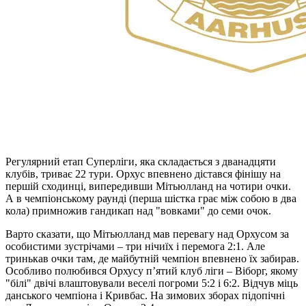
Регулярний етап Суперліги, яка складається з дванадцяти
клубів, триває 22 тури. Орхус впевнено дістався фінішу на
першій сходинці, випередивши Мітьюлланд на чотири очки.
А в чемпіонському раунді (перша шістка грає між собою в два
кола) примножив гандикап над "вовками" до семи очок.
Варто сказати, що Мітьюлланд мав перевагу над Орхусом за
особистими зустрічами – три нічиїх і перемога 2:1. Але
тринькав очки там, де майбутній чемпіон впевнено їх забирав.
Особливо полюбився Орхусу п’ятий клуб ліги – Віборг, якому
"білі" двічі влаштовували веселі погроми 5:2 і 6:2. Відчув міць
данського чемпіона і Кривбас. На зимових зборах підопічні