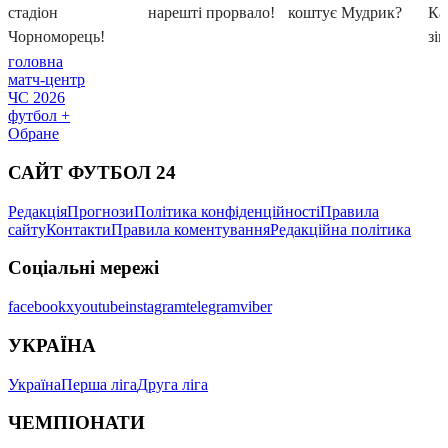
головна
матч-центр
ЧС 2026
футбол +
Обране
САЙТ ФУТБОЛ 24
Редакція
Прогнози
Політика конфіденційності
Правила
сайту
Контакти
Правила коментування
Редакційна політика
Соціальні мережі
facebook
x
youtube
instagram
telegram
viber
УКРАЇНА
Україна
Перша ліга
Друга ліга
ЧЕМПІОНАТИ