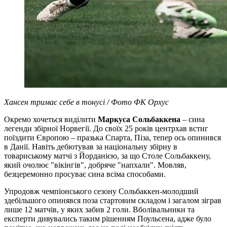
Хансен тримає себе в тонусі / Фото ФК Орхус
Окремо хочеться виділити
Маркуса Сольбаккена
– сина
легенди збірної Норвегії. До своїх 25 років центрхав встиг
поїздити Європою – празька Спарта, Піза, тепер ось опинився
в Данії. Навіть дебютував за національну збірну в
товариському матчі з Йорданією, за що Столе Сольбаккену,
який очолює "вікінгів", добряче "напхали". Мовляв,
безцеремонно просуває сина всіма способами.
Упродовж чемпіонського сезону Сольбаккен-молодший
здебільшого опинявся поза стартовим складом і загалом зіграв
лише 12 матчів, у яких забив 2 голи. Вболівальники та
експерти дивувались таким рішенням Поульсена, адже було