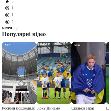
️🔥
3
️😄
1
️😢
1
️🤬
2
коментарі