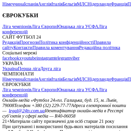
Німеччина
Іспанія
Англія
Італія
Бельгія
МЛС
Нідерланди
Франція
П
ЄВРОКУБКИ
Ліга чемпіонів
Ліга Європи
Юнацька ліга УЄФА
Ліга
конференцій
САЙТ ФУТБОЛ 24
Редакція
Прогнози
Політика конфіденційності
Правила
сайту
Контакти
Правила коментування
Редакційна політика
Соціальні мережі
facebook
x
youtube
instagram
telegram
viber
УКРАЇНА
Україна
Перша ліга
Друга ліга
ЧЕМПІОНАТИ
Німеччина
Іспанія
Англія
Італія
Бельгія
МЛС
Нідерланди
Франція
П
ЄВРОКУБКИ
Ліга чемпіонів
Ліга Європи
Юнацька ліга УЄФА
Ліга
конференцій
Онлайн-медіа «Футбол 24»
пл. Галицька, буд. 15, м. Львів,
79008
Телефон +380 (32) 229-77-77
Адреса електронної пошти
—
legal@24tv.com.ua
Ідентифікатор онлайн-медіа в Реєстрі
суб’єктів у сфері медіа — R40-06058
21+
Матеріали сайту призначені для осіб старше 21 року
При цитуванні і використанні будь-яких матеріалів посилання