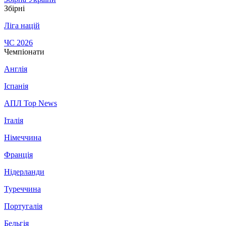
Збірні
Ліга націй
ЧС 2026
Чемпіонати
Англія
Іспанія
АПЛ Top News
Італія
Німеччина
Франція
Нідерланди
Туреччина
Португалія
Бельгія