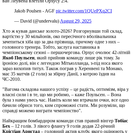
ван Леувена влетіли Орхусу 2:4.
Jakob Poulsen - AGF
pic.twitter.com/1QUePXq2CI
— David (@undervalu)
August 29, 2025
Хто ж кував данське золото-2026? Розгорнувши той склад,
вартістю у 30 мільйонів, око пересічного вболівальника
зачепиться хіба що за два прізвища, причому одне з них –
головного тренера. Тобто, заслуга наставника в
чемпіонському сезоні – першочергова. Орхус очолює 42-літній
Якоб Поульсен
, який прийняв команду лише рік тому. За
іронією долі, він є легендою Мітьюлланда, з-під носа якого
зараз вихопив титул. Також пограв у Херенвені та Монако,
має 35 матчів (2 голи) за збірну Данії, з котрою їздив на
ЧС-2010.
"Вагома складова нашого успіху – це радість, оптимізм, віра у
власні сили і в те, що ми робимо, – каже Поульсен. – Вона
була з нами увесь час. Навіть коли ми втрачали очки, все одно
бачили обриси того, ким спроможні стати. Ми розуміли, що
справді можемо виграти чемпіонство".
Найкращим бомбардиром команди став правий вінгер
Тобіас
Бех
– 12 голів. З лівого флангу 9 голів додав 22-річний
Крістіан Арнстад
– головний актив клубу, якого оцінюють у