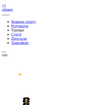
+
1
обране
Новини спорту
Результати
Турніри
Статті
Прогнози
Трансфери
топ