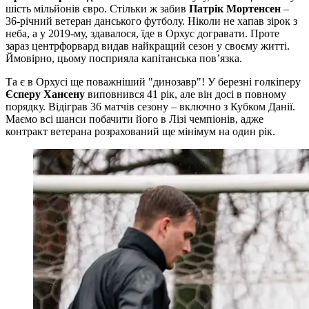
шість мільйонів євро. Стільки ж забив
Патрік Мортенсен
–
36-річний ветеран данського футболу. Ніколи не хапав зірок з
неба, а у 2019-му, здавалося, їде в Орхус догравати. Проте
зараз центрфорвард видав найкращий сезон у своєму житті.
Ймовірно, цьому посприяла капітанська пов’язка.
Та є в Орхусі ще поважніший "динозавр"! У березні голкіперу
Єсперу Хансену
виповнився 41 рік, але він досі в повному
порядку. Відіграв 36 матчів сезону – включно з Кубком Данії.
Маємо всі шанси побачити його в Лізі чемпіонів, адже
контракт ветерана розрахований ще мінімум на один рік.