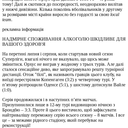
тому! Далі ж скотився до посередності, неодноразово вилітав
у нижчі дивізіони. Кілька поколінь вболівальників у другому
за розмірами місті країни виросло без гордості за свою
local
team
.
рекламна інформація
НАДМІРНЕ СПОЖИВАННЯ АЛКОГОЛЮ ШКІДЛИВЕ ДЛЯ
ВАШОГО ЗДОРОВ'Я
На перетині липня і серпня, коли стартував новий сезон
Суперліги, взагалі нічого не вказувало, що щось може
змінитися. Орхус не виграв у жодному з трьох турів. Але далі
сталося сенсаційне диво, яке запрограмувало решту турнірної
дистанції. Отож "білі", як називають гравців цього клубу, на
виїзді перестріляли Копенгаген (3:2) у четвертому турі. У
п’ятому розтрощили Оденсе (5:1), у шостому дотиснули Вайле
(1:0).
Серія продовжилася і в наступних п’яти матчах.
Призупинилися лише в 12-му турі видовищною нічиєю з
Брондбю – 3:3. Проте й цього вистачило, щоб зафіксувати
найтривалішу переможну серію всього сезону – 8 матчів. І все
це – за межами рідного стадіону, який перебуває на
реконструкції!