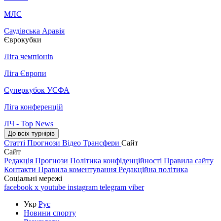
МЛС
Саудівська Аравія
Єврокубки
Ліга чемпіонів
Ліга Європи
Суперкубок УЄФА
Ліга конференцій
ЛЧ - Top News
До всіх турнірів
Статті
Прогнози
Відео
Трансфери
Сайт
Сайт
Редакція
Прогнози
Політика конфіденційності
Правила сайту
Контакти
Правила коментування
Редакційна політика
Соціальні мережі
facebook
x
youtube
instagram
telegram
viber
Укр
Рус
Новини спорту