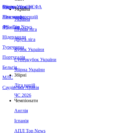
Збірна України
Італія
Суперкубок УЄФА
Україна
Німеччина
Ліга конференцій
Україна
Франція
ЛЧ - Top News
Перша ліга
Нідерланди
Друга ліга
Туреччина
Кубок України
Португалія
Суперкубок України
Бельгія
Збірна України
Збірні
МЛС
Ліга націй
Саудівська Аравія
ЧС 2026
Чемпіонати
Англія
Іспанія
АПЛ Top News