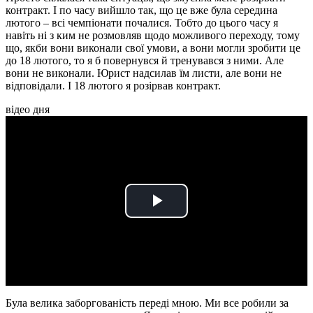
контракт. І по часу вийшло так, що це вже була середина
лютого – всі чемпіонати почалися. Тобто до цього часу я
навіть ні з ким не розмовляв щодо можливого переходу, тому
що, якби вони виконали свої умови, а вони могли зробити це
до 18 лютого, то я б повернувся й тренувався з ними. Але
вони не виконали. Юрист надсилав їм листи, але вони не
відповідали. І 18 лютого я розірвав контракт.
відео дня
Play
Video
Була велика заборгованість переді мною. Ми все робили за