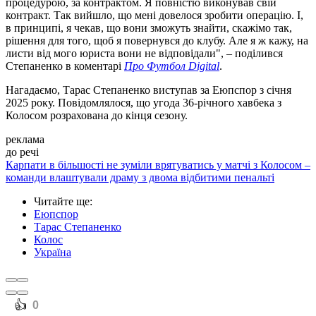
процедурою, за контрактом. Я повністю виконував свій
контракт. Так вийшло, що мені довелося зробити операцію. І,
в принципі, я чекав, що вони зможуть знайти, скажімо так,
рішення для того, щоб я повернувся до клубу. Але я ж кажу, на
листи від мого юриста вони не відповідали", – поділився
Степаненко в коментарі
Про Футбол Digital
.
Нагадаємо, Тарас Степаненко виступав за Еюпспор з січня
2025 року. Повідомлялося, що угода 36-річного хавбека з
Колосом розрахована до кінця сезону.
реклама
до речі
Карпати в більшості не зуміли врятуватись у матчі з Колосом –
команди влаштували драму з двома відбитими пенальті
Читайте ще
:
Еюпспор
Тарас Степаненко
Колос
Україна
️👍
0