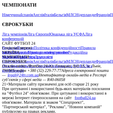
ЧЕМПІОНАТИ
Німеччина
Іспанія
Англія
Італія
Бельгія
МЛС
Нідерланди
Франція
П
ЄВРОКУБКИ
Ліга чемпіонів
Ліга Європи
Юнацька ліга УЄФА
Ліга
конференцій
САЙТ ФУТБОЛ 24
Редакція
Соціальні мережі
Прогнози
Політика конфіденційності
Правила
сайту
facebook
УКРАЇНА
Контакти
x
youtube
Правила коментування
instagram
telegram
viber
Редакційна
політика
Україна
ЧЕМПІОНАТИ
Перша ліга
Структура власності
Друга ліга
Німеччина
ЄВРОКУБКИ
Іспанія
Англія
Італія
Бельгія
МЛС
Нідерланди
Франція
П
Ліга чемпіонів
Онлайн-медіа «Футбол 24»
Ліга Європи
Юнацька ліга УЄФА
пл. Галицька, буд. 15, м. Львів,
Ліга
конференцій
79008
Телефон +380 (32) 229-77-77
Адреса електронної пошти
—
legal@24tv.com.ua
Ідентифікатор онлайн-медіа в Реєстрі
суб’єктів у сфері медіа — R40-06058
21+
Матеріали сайту призначені для осіб старше 21 року
При цитуванні і використанні будь-яких матеріалів посилання
на "Футбол 24" обов'язкове. При цитуванні і використанні в
мережі Інтернет гіперпосилання на сайт
football24.ua
обов'язкове. Матеріали зі знаком "Спецпроект",
"Партнерський матеріал", "Реклама", "Новини компаній"
публікуємо на правах реклами.