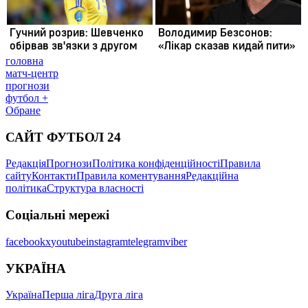
головна
матч-центр
прогнози
футбол +
Обране
САЙТ ФУТБОЛ 24
Редакція
Прогнози
Політика конфіденційності
Правила
сайту
Контакти
Правила коментування
Редакційна
політика
Структура власності
Соціальні мережі
facebook
x
youtube
instagram
telegram
viber
УКРАЇНА
Україна
Перша ліга
Друга ліга