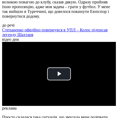
великою повагою до клубу, сказав дякую. Одразу прийняв
їхню пропозицію, адже моя задача – грати у футбол. У мене
так вийшло в Туреччині, що довелося покинути Еюпспор і
повернутися додому.
до речі
Степаненко офіційно повернувся в УПЛ – Колос підписав
легенду Шахтаря
відео дня
Play
Video
реклама
Просто склалася така ситуація, що змусила мене розірвати