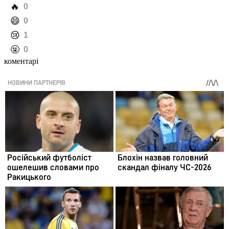
️🔥
0
️😄
0
️😢
1
️🤬
0
коментарі