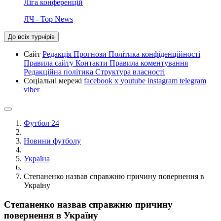
Ліга конференцій
ЛЧ - Top News
До всіх турнірів
Сайт
Редакція
Прогнози
Політика конфіденційності
Правила сайту
Контакти
Правила коментування
Редакційна політика
Структура власності
Соціальні мережі
facebook
x
youtube
instagram
telegram
viber
Футбол 24
Новини футболу
Україна
Степаненко назвав справжню причину повернення в
Україну
Степаненко назвав справжню причину
повернення в Україну