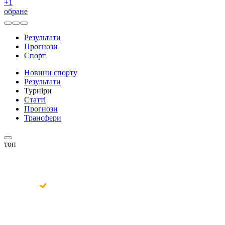
+
1
обране
Результати
Прогнози
Спорт
Новини спорту
Результати
Турніри
Статті
Прогнози
Трансфери
топ