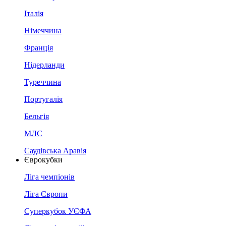
Італія
Німеччина
Франція
Нідерланди
Туреччина
Португалія
Бельгія
МЛС
Саудівська Аравія
Єврокубки
Ліга чемпіонів
Ліга Європи
Суперкубок УЄФА