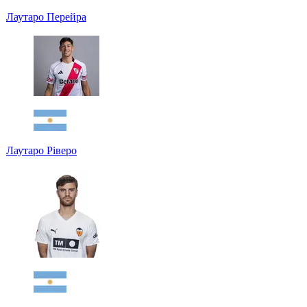
Лаутаро Перейра
Лаутаро Ріверо