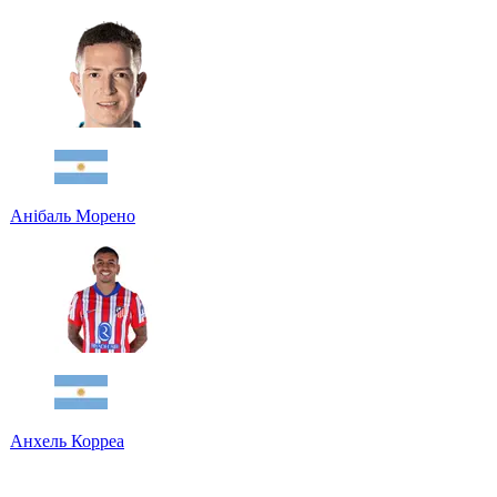
Анібаль Морено
Анхель Корреа