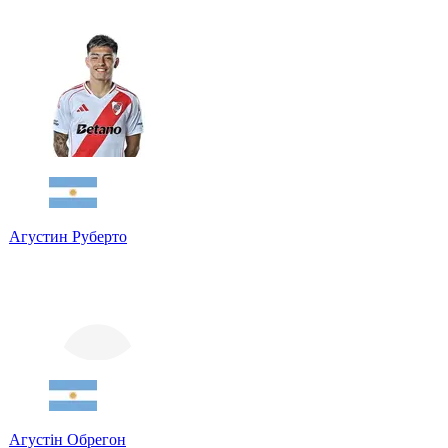
Агустин Руберто
Агустін Обрегон