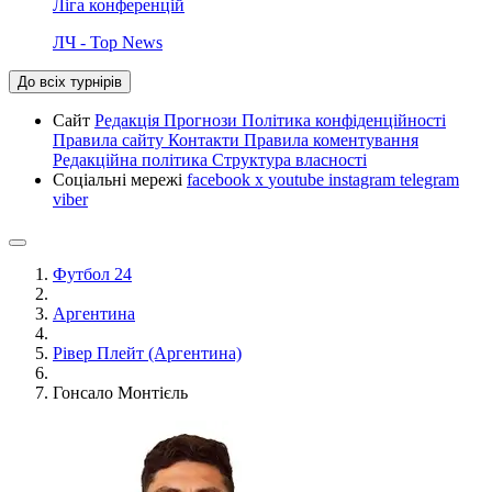
Ліга конференцій
ЛЧ - Top News
До всіх турнірів
Сайт
Редакція
Прогнози
Політика конфіденційності
Правила сайту
Контакти
Правила коментування
Редакційна політика
Структура власності
Соціальні мережі
facebook
x
youtube
instagram
telegram
viber
Футбол 24
Аргентина
Рівер Плейт (Аргентина)
Гонсало Монтієль