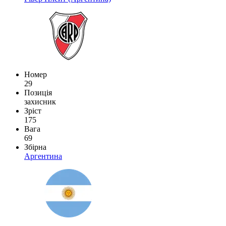
Номер
29
Позиція
захисник
Зріст
175
Вага
69
Збірна
Аргентина