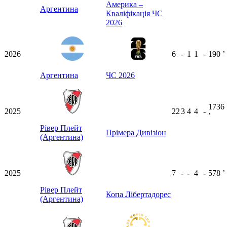
Америка –
Аргентина
Кваліфікація ЧС
2026
2026
6
-
1
1
-
190
ʼ
Аргентина
ЧС 2026
1736
2025
22
3
4
4
-
ʼ
Рівер Плейт
Прімера Дивізіон
(Аргентина)
2025
7
-
-
4
-
578
ʼ
Рівер Плейт
Копа Лібертадорес
(Аргентина)