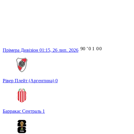
90
ʼ
0
1
0
0
Прімера Дивізіон
01:15,
26 лип. 2026
Рівер Плейт (Аргентина)
0
Барракас Сентраль
1