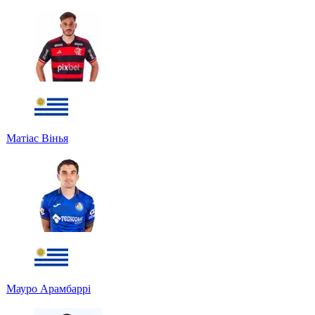
Матіас Вінья
Мауро Арамбаррі