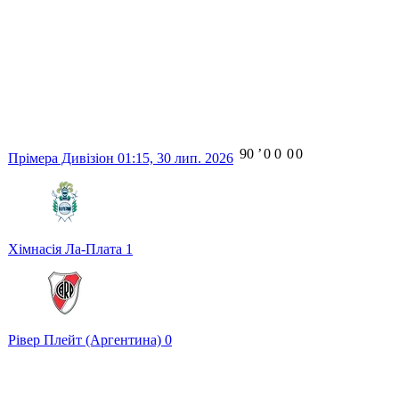
90
ʼ
0
0
0
0
Прімера Дивізіон
01:15,
30 лип. 2026
Хімнасія Ла-Плата
1
Рівер Плейт (Аргентина)
0