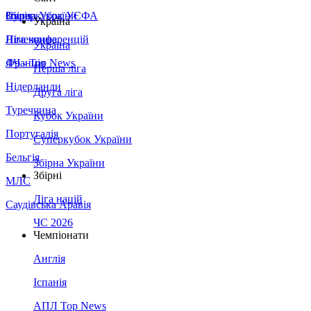
Збірна України
Італія
Суперкубок УЄФА
Україна
Німеччина
Ліга конференцій
Україна
Франція
ЛЧ - Top News
Перша ліга
Нідерланди
Друга ліга
Туреччина
Кубок України
Португалія
Суперкубок України
Бельгія
Збірна України
Збірні
МЛС
Ліга націй
Саудівська Аравія
ЧС 2026
Чемпіонати
Англія
Іспанія
АПЛ Top News