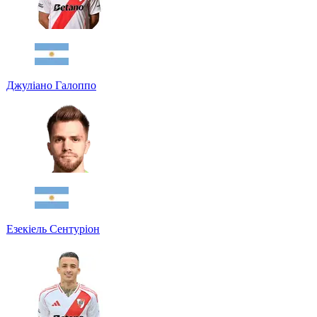
Джуліано Галоппо
Езекіель Сентуріон