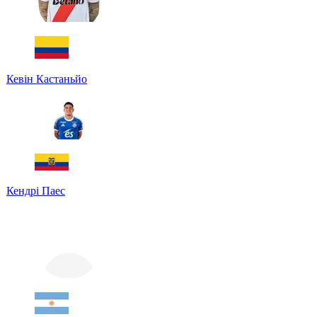
Кевін Кастаньйо
Кендрі Паес