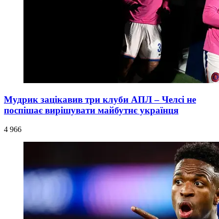
Мудрик зацікавив три клуби АПЛ – Челсі не
поспішає вирішувати майбутнє українця
4 966