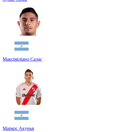
Максіміліано Салас
Маркос Акунья