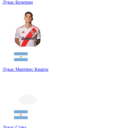
Лукас Бельтран
Лукас Мартінес Кварта
Лукас Сілва