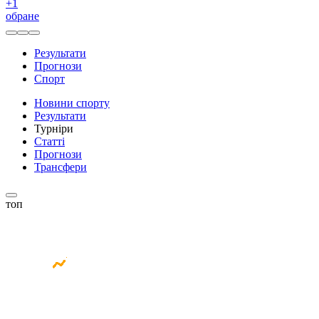
+
1
обране
Результати
Прогнози
Спорт
Новини спорту
Результати
Турніри
Статті
Прогнози
Трансфери
топ