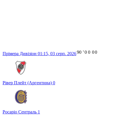
90
ʼ
0
0
0
0
Прімера Дивізіон
01:15,
03 серп. 2026
Рівер Плейт (Аргентина)
0
Росаріо Сентраль
1