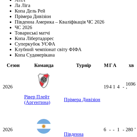
Ла Ліга
Копа Дель Рей
Прімера Дивізіон
Південна Америка – Кваліфікація ЧС 2026
ЧС 2026
Товариські матчі
Копа Лібертадорес
Суперкубок УЄФА
Клубний чемпіонат світу ФІФА
Копа Судамерікана
Сезон
Команда
Турнір
М
Г
А
хв
1696
2026
19
4
1
4
-
ʼ
Рівер Плейт
Прімера Дивізіон
(Аргентина)
2026
6
-
-
1
-
280
ʼ
Південна