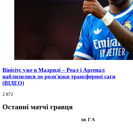
Вінісіус уже в Мадриді – Реал і Арсенал
наблизилися до розв'язки трансферної саги
(ВІДЕО)
2 872
Останні матчі гравця
хв
Г
А