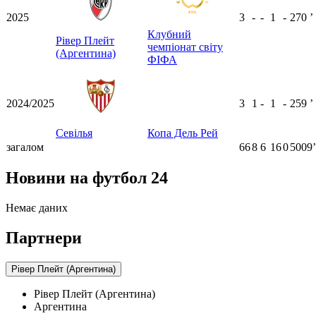
2025
3
-
-
1
-
270
ʼ
Клубний
Рівер Плейт
чемпіонат світу
(Аргентина)
ФІФА
2024/2025
3
1
-
1
-
259
ʼ
Севілья
Копа Дель Рей
загалом
66
8
6
16
0
5009ʼ
Новини на футбол 24
Немає даних
Партнери
Рівер Плейт (Аргентина)
Рівер Плейт (Аргентина)
Аргентина