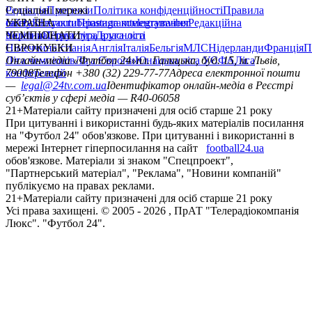
Редакція
Соціальні мережі
Прогнози
Політика конфіденційності
Правила
сайту
facebook
УКРАЇНА
Контакти
x
youtube
Правила коментування
instagram
telegram
viber
Редакційна
політика
Україна
ЧЕМПІОНАТИ
Перша ліга
Структура власності
Друга ліга
Німеччина
ЄВРОКУБКИ
Іспанія
Англія
Італія
Бельгія
МЛС
Нідерланди
Франція
П
Ліга чемпіонів
Онлайн-медіа «Футбол 24»
Ліга Європи
Юнацька ліга УЄФА
пл. Галицька, буд. 15, м. Львів,
Ліга
конференцій
79008
Телефон +380 (32) 229-77-77
Адреса електронної пошти
—
legal@24tv.com.ua
Ідентифікатор онлайн-медіа в Реєстрі
суб’єктів у сфері медіа — R40-06058
21+
Матеріали сайту призначені для осіб старше 21 року
При цитуванні і використанні будь-яких матеріалів посилання
на "Футбол 24" обов'язкове. При цитуванні і використанні в
мережі Інтернет гіперпосилання на сайт
football24.ua
обов'язкове. Матеріали зі знаком "Спецпроект",
"Партнерський матеріал", "Реклама", "Новини компаній"
публікуємо на правах реклами.
21+
Матеріали сайту призначені для осіб старше 21 року
Усi права захищенi. © 2005 -
2026
, ПрАТ "Телерадіокомпанія
Люкс". "Футбол 24".