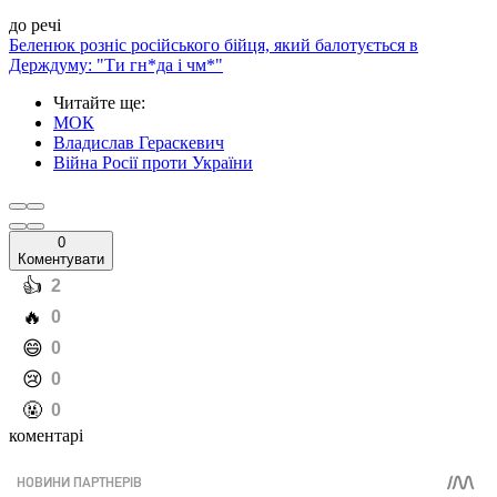
до речі
Беленюк розніс російського бійця, який балотується в
Держдуму: "Ти гн*да і чм*"
Читайте ще
:
МОК
Владислав Гераскевич
Війна Росії проти України
0
Коментувати
️👍
2
️🔥
0
️😄
0
️😢
0
️🤬
0
коментарі