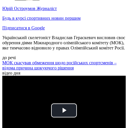
Юрій Остроумов
Журналіст
Будь в курсі спортивних новин першим
Підписатися в Google
Український скелетоніст Владислав Гераскевич висловив своє
обурення діями Міжнародного олімпійського комітету (МОК),
яке тимчасово відновило у правах Олімпійський комітет Росії.
до речі
МОК скасував обмеження щодо російських спортсменів –
відома причина шокуючого рішення
відео дня
Play