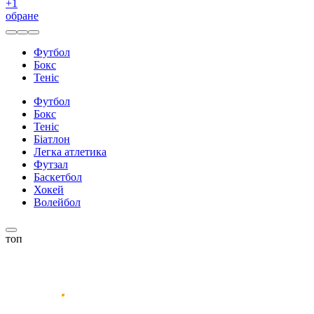
+
1
обране
Футбол
Бокс
Теніс
Футбол
Бокс
Теніс
Біатлон
Легка атлетика
Футзал
Баскетбол
Хокей
Волейбол
топ