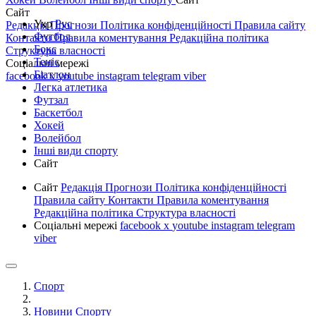
Сайт
Укр
Рус
Редакція
Прогнози
Політика конфіденційності
Правила сайту
Футбол
Контакти
Правила коментування
Редакційна політика
Бокс
Структура власності
Теніс
Соціальні мережі
Біатлон
facebook
x
youtube
instagram
telegram
viber
Легка атлетика
Футзал
Баскетбол
Хокей
Волейбол
Інші види спорту
Сайт
Сайт
Редакція
Прогнози
Політика конфіденційності
Правила сайту
Контакти
Правила коментування
Редакційна політика
Структура власності
Соціальні мережі
facebook
x
youtube
instagram
telegram
viber
Спорт
Новини Спорту