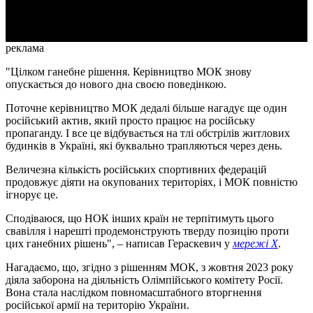
Video
реклама
"Цілком ганебне рішення. Керівництво МОК знову
опускається до нового дна своєю поведінкою.
Поточне керівництво МОК дедалі більше нагадує ще один
російський актив, який просто працює на російську
пропаганду. І все це відбувається на тлі обстрілів житлових
будинків в Україні, які буквально трапляються через день.
Величезна кількість російських спортивних федерацій
продовжує діяти на окупованих територіях, і МОК повністю
ігнорує це.
Сподіваюся, що НОК інших країн не терпітимуть цього
свавілля і нарешті продемонструють тверду позицію проти
цих ганебних рішень", – написав Гераскевич у
мережі Х
.
Нагадаємо, що, згідно з рішенням МОК, з жовтня 2023 року
діяла заборона на діяльність Олімпійського комітету Росії.
Вона стала наслідком повномасштабного вторгнення
російської армії на територію України.