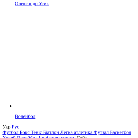
Олександр Усик
Волейбол
Укр
Рус
Футбол
Бокс
Теніс
Біатлон
Легка атлетика
Футзал
Баскетбол
Хокей
Волейбол
Інші види спорту
Сайт