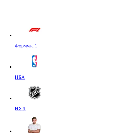
Формула 1
НБА
НХЛ