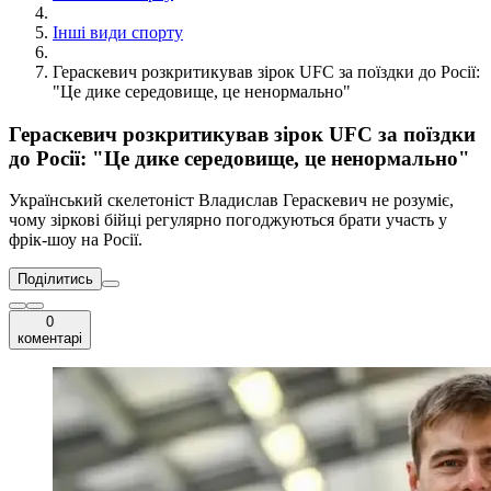
Інші види спорту
Гераскевич розкритикував зірок UFC за поїздки до Росії:
"Це дике середовище, це ненормально"
Гераскевич розкритикував зірок UFC за поїздки
до Росії: "Це дике середовище, це ненормально"
Український скелетоніст Владислав Гераскевич не розуміє,
чому зіркові бійці регулярно погоджуються брати участь у
фрік-шоу на Росії.
Поділитись
0
коментарі