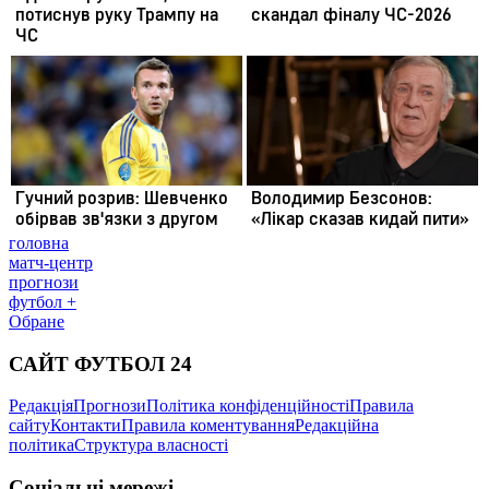
головна
матч-центр
прогнози
футбол +
Обране
САЙТ ФУТБОЛ 24
Редакція
Прогнози
Політика конфіденційності
Правила
сайту
Контакти
Правила коментування
Редакційна
політика
Структура власності
Соціальні мережі