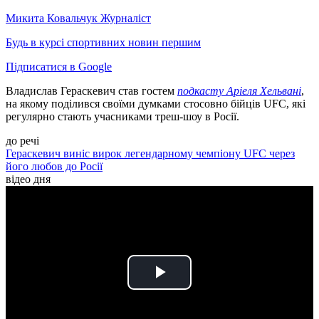
Микита Ковальчук
Журналіст
Будь в курсі спортивних новин першим
Підписатися в Google
Владислав Гераскевич став гостем
подкасту Аріеля Хельвані
,
на якому поділився своїми думками стосовно бійців UFC, які
регулярно стають учасниками треш-шоу в Росії.
до речі
Гераскевич виніс вирок легендарному чемпіону UFC через
його любов до Росії
відео дня
Play