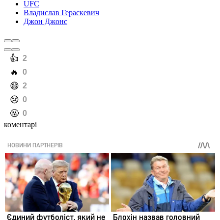
UFC
Владислав Гераскевич
Джон Джонс
️👍
2
️🔥
0
️😄
2
️😢
0
️🤬
0
коментарі