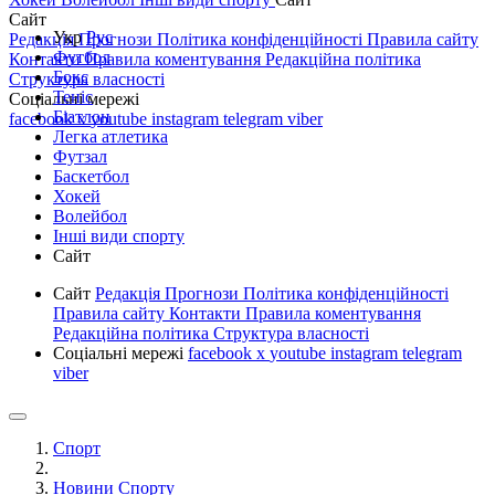
Сайт
Укр
Рус
Редакція
Прогнози
Політика конфіденційності
Правила сайту
Футбол
Контакти
Правила коментування
Редакційна політика
Бокс
Структура власності
Теніс
Соціальні мережі
Біатлон
facebook
x
youtube
instagram
telegram
viber
Легка атлетика
Футзал
Баскетбол
Хокей
Волейбол
Інші види спорту
Сайт
Сайт
Редакція
Прогнози
Політика конфіденційності
Правила сайту
Контакти
Правила коментування
Редакційна політика
Структура власності
Соціальні мережі
facebook
x
youtube
instagram
telegram
viber
Спорт
Новини Спорту