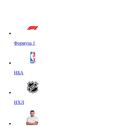
Формула 1
НБА
НХЛ