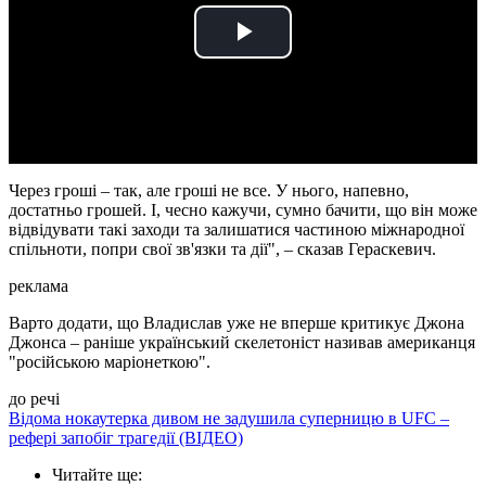
Play
Video
Через гроші – так, але гроші не все. У нього, напевно,
достатньо грошей. І, чесно кажучи, сумно бачити, що він може
відвідувати такі заходи та залишатися частиною міжнародної
спільноти, попри свої зв'язки та дії", – сказав Гераскевич.
реклама
Варто додати, що Владислав уже не вперше критикує Джона
Джонса – раніше український скелетоніст називав американця
"російською маріонеткою".
до речі
Відома нокаутерка дивом не задушила суперницю в UFC –
рефері запобіг трагедії (ВІДЕО)
Читайте ще
: