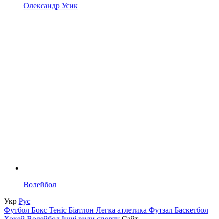
Олександр Усик
Волейбол
Укр
Рус
Футбол
Бокс
Теніс
Біатлон
Легка атлетика
Футзал
Баскетбол
Хокей
Волейбол
Інші види спорту
Сайт