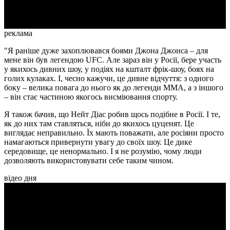
Video
реклама
"Я раніше дуже захоплювався боями Джона Джонса – для
мене він був легендою UFC. Але зараз він у Росії, бере участь
у якихось дивних шоу, у подіях на кшталт фрік-шоу, боях на
голих кулаках. І, чесно кажучи, це дивне відчуття: з одного
боку – велика повага до нього як до легенди ММА, а з іншого
– він стає частиною якогось висміювання спорту.
Я також бачив, що Нейт Діас робив щось подібне в Росії. І те,
як до них там ставляться, ніби до якихось цуценят. Це
виглядає неправильно. Їх мають поважати, але росіяни просто
намагаються привернути увагу до своїх шоу. Це дике
середовище, це ненормально. І я не розумію, чому люди
дозволяють використовувати себе таким чином.
відео дня