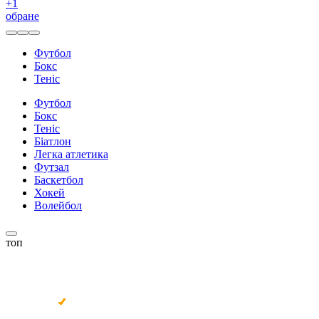
+
1
обране
Футбол
Бокс
Теніс
Футбол
Бокс
Теніс
Біатлон
Легка атлетика
Футзал
Баскетбол
Хокей
Волейбол
топ