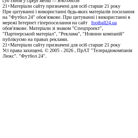
суб’єктів у сфері медіа — R40-06058
21+
Матеріали сайту призначені для осіб старше 21 року
При цитуванні і використанні будь-яких матеріалів посилання
на "Футбол 24" обов'язкове. При цитуванні і використанні в
мережі Інтернет гіперпосилання на сайт
football24.ua
обов'язкове. Матеріали зі знаком "Спецпроект",
"Партнерський матеріал", "Реклама", "Новини компаній"
публікуємо на правах реклами.
21+
Матеріали сайту призначені для осіб старше 21 року
Усi права захищенi. © 2005 -
2026
, ПрАТ "Телерадіокомпанія
Люкс". "Футбол 24".