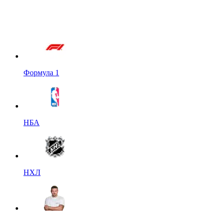
Формула 1
НБА
НХЛ