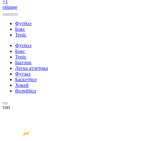
+
1
обране
Футбол
Бокс
Теніс
Футбол
Бокс
Теніс
Біатлон
Легка атлетика
Футзал
Баскетбол
Хокей
Волейбол
топ