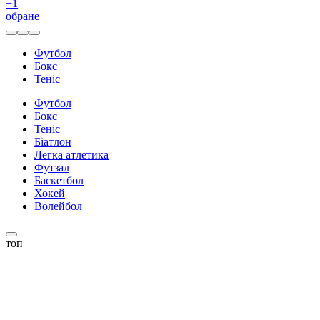
+
1
обране
Футбол
Бокс
Теніс
Футбол
Бокс
Теніс
Біатлон
Легка атлетика
Футзал
Баскетбол
Хокей
Волейбол
топ