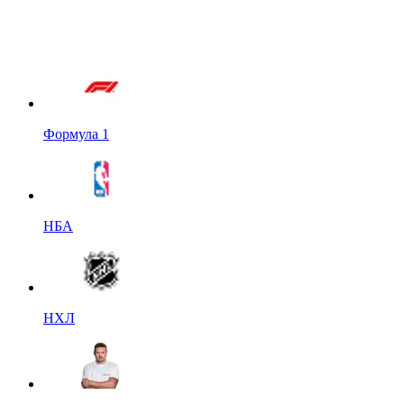
Формула 1
НБА
НХЛ