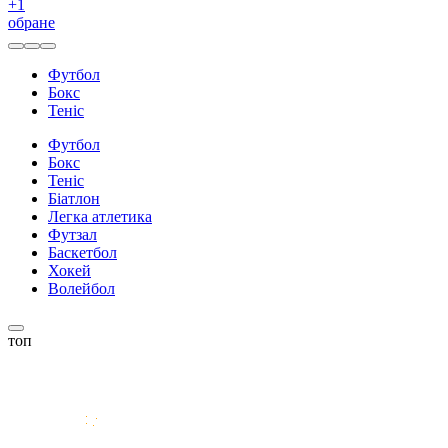
+
1
обране
Футбол
Бокс
Теніс
Футбол
Бокс
Теніс
Біатлон
Легка атлетика
Футзал
Баскетбол
Хокей
Волейбол
топ