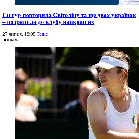
Снігур повторила Світоліну та ще двох українок
– потрапила до клубу найкращих
27 липня, 18:05
Теніс
реклама