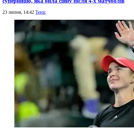
суперницю, яка била сіяну після 4-х матчболів
23 липня, 14:42
Теніс