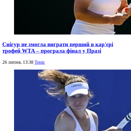
Снігур не змогла виграти перший в кар'єрі
трофей WTA – програла фінал у Празі
26 липня, 13:38
Теніс