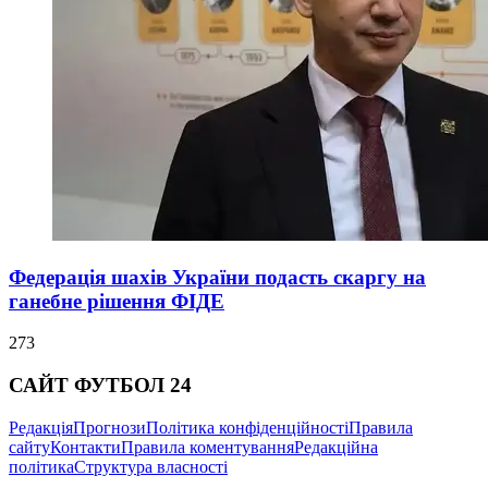
Федерація шахів України подасть скаргу на
ганебне рішення ФІДЕ
273
САЙТ ФУТБОЛ 24
Редакція
Прогнози
Політика конфіденційності
Правила
сайту
Контакти
Правила коментування
Редакційна
політика
Структура власності