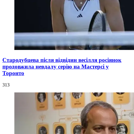
Стародубцева після відвідин весілля росіянок
продовжила невдалу серію на Мастерсі у
Торонто
313