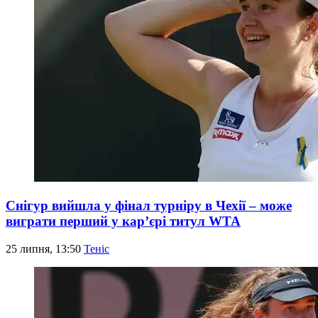
Снігур вийшла у фінал турніру в Чехії – може
виграти перший у кар’єрі титул WTA
25 липня, 13:50
Теніс