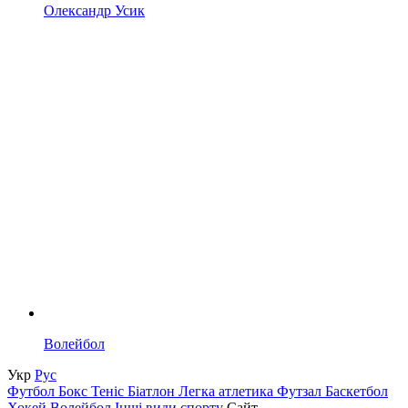
Олександр Усик
Волейбол
Укр
Рус
Футбол
Бокс
Теніс
Біатлон
Легка атлетика
Футзал
Баскетбол
Хокей
Волейбол
Інші види спорту
Сайт