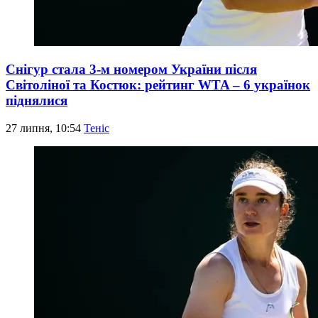
Снігур стала 3-м номером України після
Світоліної та Костюк: рейтинг WTA – 6 українок
піднялися
27 липня, 10:54
Теніс