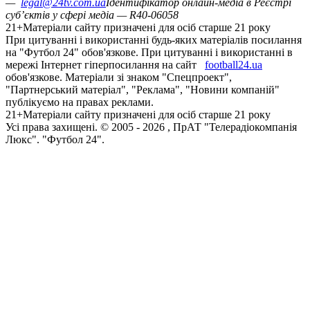
—
legal@24tv.com.ua
Ідентифікатор онлайн-медіа в Реєстрі
суб’єктів у сфері медіа — R40-06058
21+
Матеріали сайту призначені для осіб старше 21 року
При цитуванні і використанні будь-яких матеріалів посилання
на "Футбол 24" обов'язкове. При цитуванні і використанні в
мережі Інтернет гіперпосилання на сайт
football24.ua
обов'язкове. Матеріали зі знаком "Спецпроект",
"Партнерський матеріал", "Реклама", "Новини компаній"
публікуємо на правах реклами.
21+
Матеріали сайту призначені для осіб старше 21 року
Усi права захищенi. © 2005 -
2026
, ПрАТ "Телерадіокомпанія
Люкс". "Футбол 24".