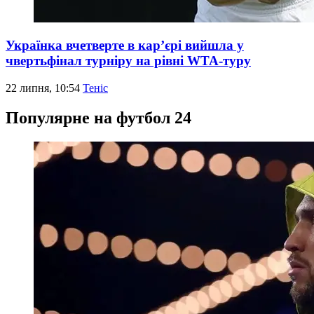
Українка вчетверте в кар’єрі вийшла у
чвертьфінал турніру на рівні WTA-туру
22 липня, 10:54
Теніс
Популярне на футбол 24