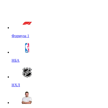
Формула 1
НБА
НХЛ