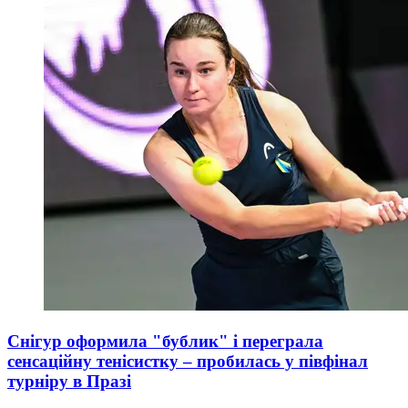
Снігур оформила "бублик" і переграла
сенсаційну тенісистку – пробилась у півфінал
турніру в Празі