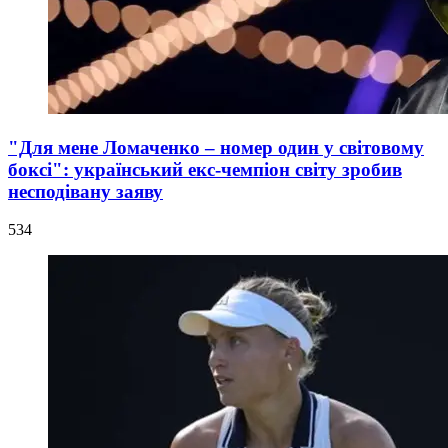
"Для мене Ломаченко – номер один у світовому
боксі": український екс-чемпіон світу зробив
несподівану заяву
534