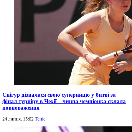
Снігур дізналася свою суперницю у битві за
фінал турніру в Чехії – чинна чемпіонка склала
повноваження
24 липня, 15:02
Теніс