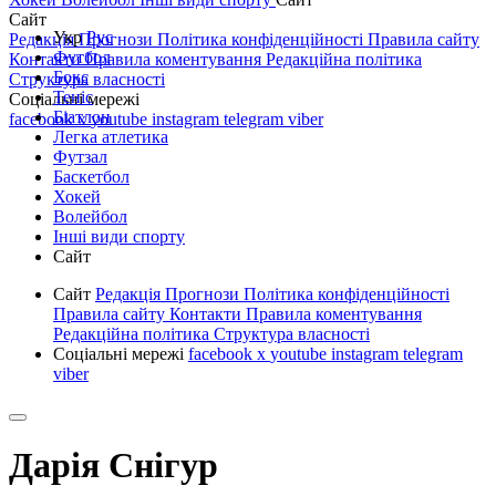
Сайт
Укр
Рус
Редакція
Прогнози
Політика конфіденційності
Правила сайту
Футбол
Контакти
Правила коментування
Редакційна політика
Бокс
Структура власності
Теніс
Соціальні мережі
Біатлон
facebook
x
youtube
instagram
telegram
viber
Легка атлетика
Футзал
Баскетбол
Хокей
Волейбол
Інші види спорту
Сайт
Сайт
Редакція
Прогнози
Політика конфіденційності
Правила сайту
Контакти
Правила коментування
Редакційна політика
Структура власності
Соціальні мережі
facebook
x
youtube
instagram
telegram
viber
Дарія Снігур