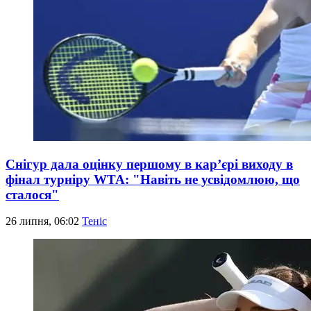
Снігур дала оцінку першому в кар’єрі виходу в
фінал турніру WTA: "Навіть не усвідомлюю, що
сталося"
26 липня, 06:02
Теніс