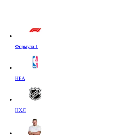
Формула 1
НБА
НХЛ