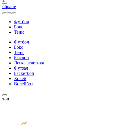
+
1
обране
Футбол
Бокс
Теніс
Футбол
Бокс
Теніс
Біатлон
Легка атлетика
Футзал
Баскетбол
Хокей
Волейбол
топ