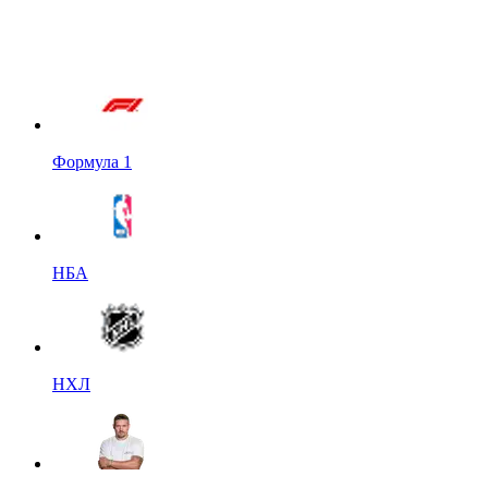
Формула 1
НБА
НХЛ