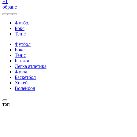
+
1
обране
Футбол
Бокс
Теніс
Футбол
Бокс
Теніс
Біатлон
Легка атлетика
Футзал
Баскетбол
Хокей
Волейбол
топ