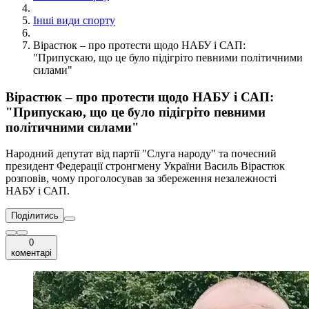
Інші види спорту
Вірастюк – про протести щодо НАБУ і САП:
"Припускаю, що це було підігріто певними політичними
силами"
Вірастюк – про протести щодо НАБУ і САП:
"Припускаю, що це було підігріто певними
політичними силами"
Народний депутат від партії "Слуга народу" та почесний
президент Федерації стронгмену України Василь Вірастюк
розповів, чому проголосував за збереження незалежності
НАБУ і САП.
Поділитись
0
коментарі