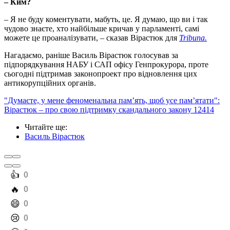
– Ким?
– Я не буду коментувати, мабуть, це. Я думаю, що ви і так
чудово знаєте, хто найбільше кричав у парламенті, самі
можете це проаналізувати, – сказав Вірастюк для
Tribuna.
Нагадаємо, раніше Василь Вірастюк голосував за
підпорядкування НАБУ і САП офісу Генпрокурора, проте
сьогодні підтримав законопроект про відновлення цих
антикорупційних органів.
"Думаєте, у мене феноменальна памʼять, щоб усе памʼятати":
Вірастюк – про свою підтримку скандального закону 12414
Читайте ще
:
Василь Вірастюк
️👍
0
️🔥
0
️😄
0
️😢
0