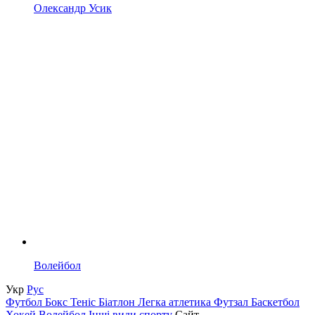
Олександр Усик
Волейбол
Укр
Рус
Футбол
Бокс
Теніс
Біатлон
Легка атлетика
Футзал
Баскетбол
Хокей
Волейбол
Інші види спорту
Сайт