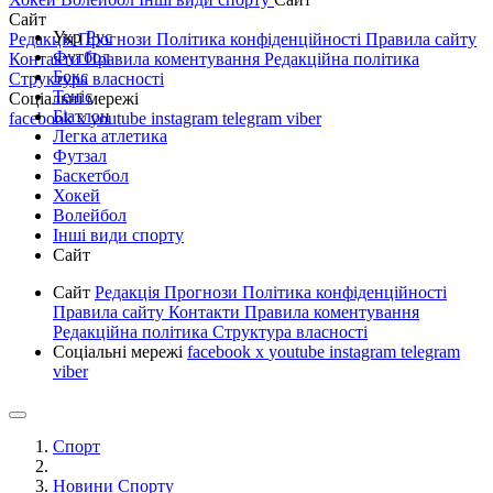
Сайт
Укр
Рус
Редакція
Прогнози
Політика конфіденційності
Правила сайту
Футбол
Контакти
Правила коментування
Редакційна політика
Бокс
Структура власності
Теніс
Соціальні мережі
Біатлон
facebook
x
youtube
instagram
telegram
viber
Легка атлетика
Футзал
Баскетбол
Хокей
Волейбол
Інші види спорту
Сайт
Сайт
Редакція
Прогнози
Політика конфіденційності
Правила сайту
Контакти
Правила коментування
Редакційна політика
Структура власності
Соціальні мережі
facebook
x
youtube
instagram
telegram
viber
Спорт
Новини Спорту