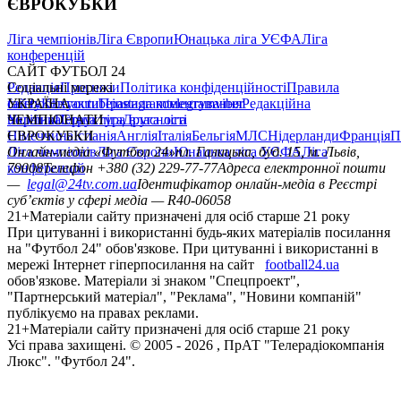
ЄВРОКУБКИ
Ліга чемпіонів
Ліга Європи
Юнацька ліга УЄФА
Ліга
конференцій
САЙТ ФУТБОЛ 24
Редакція
Соціальні мережі
Прогнози
Політика конфіденційності
Правила
сайту
facebook
УКРАЇНА
Контакти
x
youtube
Правила коментування
instagram
telegram
viber
Редакційна
політика
Україна
ЧЕМПІОНАТИ
Перша ліга
Структура власності
Друга ліга
Німеччина
ЄВРОКУБКИ
Іспанія
Англія
Італія
Бельгія
МЛС
Нідерланди
Франція
П
Ліга чемпіонів
Онлайн-медіа «Футбол 24»
Ліга Європи
Юнацька ліга УЄФА
пл. Галицька, буд. 15, м. Львів,
Ліга
конференцій
79008
Телефон +380 (32) 229-77-77
Адреса електронної пошти
—
legal@24tv.com.ua
Ідентифікатор онлайн-медіа в Реєстрі
суб’єктів у сфері медіа — R40-06058
21+
Матеріали сайту призначені для осіб старше 21 року
При цитуванні і використанні будь-яких матеріалів посилання
на "Футбол 24" обов'язкове. При цитуванні і використанні в
мережі Інтернет гіперпосилання на сайт
football24.ua
обов'язкове. Матеріали зі знаком "Спецпроект",
"Партнерський матеріал", "Реклама", "Новини компаній"
публікуємо на правах реклами.
21+
Матеріали сайту призначені для осіб старше 21 року
Усi права захищенi. © 2005 -
2026
, ПрАТ "Телерадіокомпанія
Люкс". "Футбол 24".