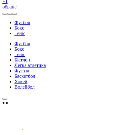
+
1
обране
Футбол
Бокс
Теніс
Футбол
Бокс
Теніс
Біатлон
Легка атлетика
Футзал
Баскетбол
Хокей
Волейбол
топ