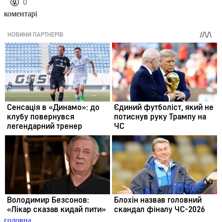
️🤬
0
коментарі
головна