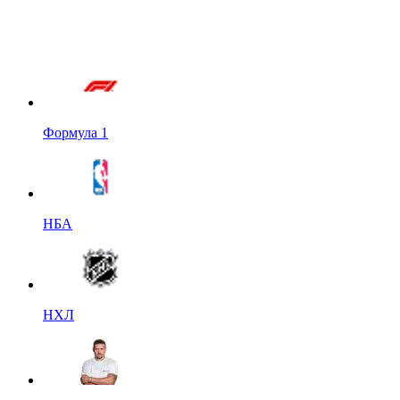
Формула 1
НБА
НХЛ