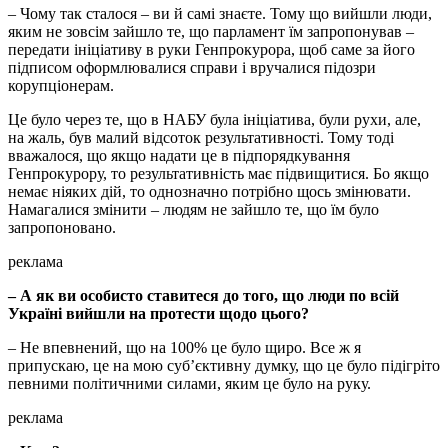
– Чому так сталося – ви й самі знаєте. Тому що вийшли люди,
яким не зовсім зайшло те, що парламент їм запропонував –
передати ініціативу в руки Генпрокурора, щоб саме за його
підписом оформлювалися справи і вручалися підозри
корупціонерам.
Це було через те, що в НАБУ була ініціатива, були рухи, але,
на жаль, був малий відсоток результативності. Тому тоді
вважалося, що якщо надати це в підпорядкування
Генпрокурору, то результативність має підвищитися. Бо якщо
немає ніяких дій, то однозначно потрібно щось змінювати.
Намагалися змінити – людям не зайшло те, що їм було
запропоновано.
реклама
– А як ви особисто ставитеся до того, що люди по всій
Україні вийшли на протести щодо цього?
– Не впевнений, що на 100% це було щиро. Все ж я
припускаю, це на мою субʼєктивну думку, що це було підігріто
певними політичними силами, яким це було на руку.
реклама