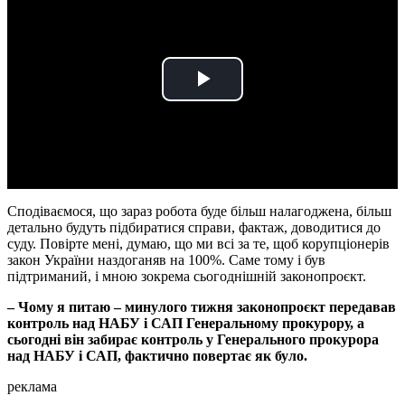
Play
Video
Сподіваємося, що зараз робота буде більш налагоджена, більш
детально будуть підбиратися справи, фактаж, доводитися до
суду. Повірте мені, думаю, що ми всі за те, щоб корупціонерів
закон України наздоганяв на 100%. Саме тому і був
підтриманий, і мною зокрема сьогоднішній законопроєкт.
– Чому я питаю – минулого тижня законопроєкт передавав
контроль над НАБУ і САП Генеральному прокурору, а
сьогодні він забирає контроль у Генерального прокурора
над НАБУ і САП, фактично повертає як було.
реклама