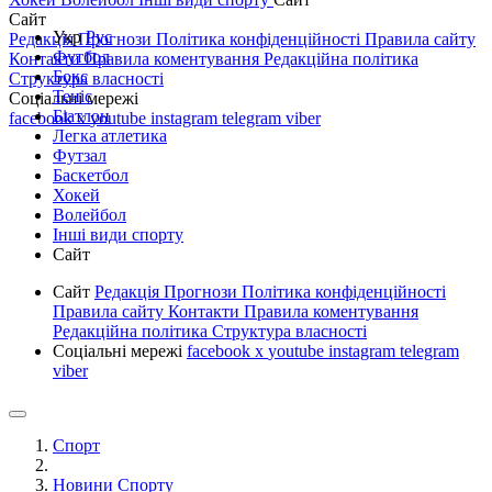
Сайт
Укр
Рус
Редакція
Прогнози
Політика конфіденційності
Правила сайту
Футбол
Контакти
Правила коментування
Редакційна політика
Бокс
Структура власності
Теніс
Соціальні мережі
Біатлон
facebook
x
youtube
instagram
telegram
viber
Легка атлетика
Футзал
Баскетбол
Хокей
Волейбол
Інші види спорту
Сайт
Сайт
Редакція
Прогнози
Політика конфіденційності
Правила сайту
Контакти
Правила коментування
Редакційна політика
Структура власності
Соціальні мережі
facebook
x
youtube
instagram
telegram
viber
Спорт
Новини Спорту