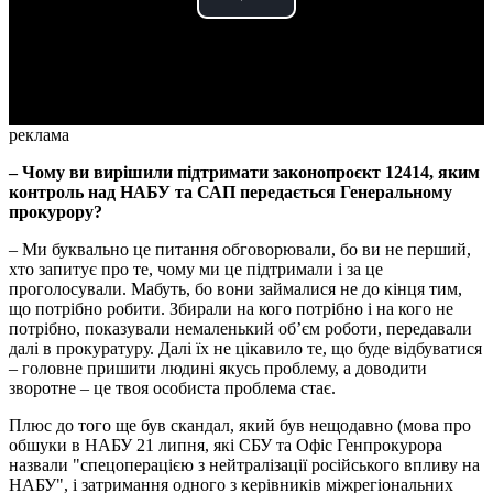
Play
Video
реклама
– Чому ви вирішили підтримати законопроєкт 12414, яким
контроль над НАБУ та САП передається Генеральному
прокурору?
– Ми буквально це питання обговорювали, бо ви не перший,
хто запитує про те, чому ми це підтримали і за це
проголосували. Мабуть, бо вони займалися не до кінця тим,
що потрібно робити. Збирали на кого потрібно і на кого не
потрібно, показували немаленький обʼєм роботи, передавали
далі в прокуратуру. Далі їх не цікавило те, що буде відбуватися
– головне пришити людині якусь проблему, а доводити
зворотне – це твоя особиста проблема стає.
Плюс до того ще був скандал, який був нещодавно (мова про
обшуки в НАБУ 21 липня, які СБУ та Офіс Генпрокурора
назвали "спецоперацією з нейтралізації російського впливу на
НАБУ", і затримання одного з керівників міжрегіональних