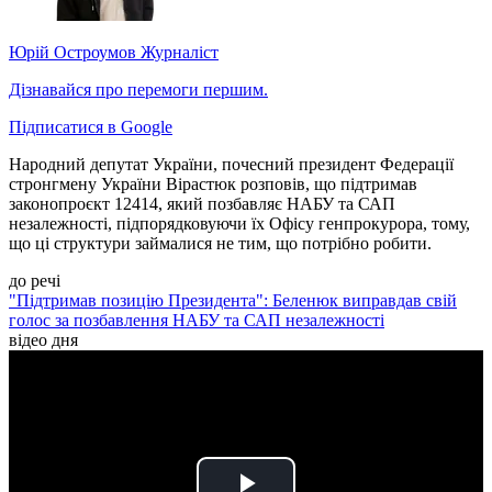
Юрій Остроумов
Журналіст
Дізнавайся про перемоги першим.
Підписатися в Google
Народний депутат України, почесний президент Федерації
стронгмену України Вірастюк розповів, що підтримав
законопроєкт 12414, який позбавляє НАБУ та САП
незалежності, підпорядковуючи їх Офісу генпрокурора, тому,
що ці структури займалися не тим, що потрібно робити.
до речі
"Підтримав позицію Президента": Беленюк виправдав свій
голос за позбавлення НАБУ та САП незалежності
відео дня