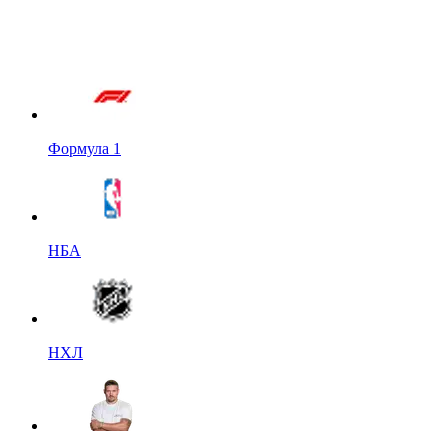
Формула 1
НБА
НХЛ