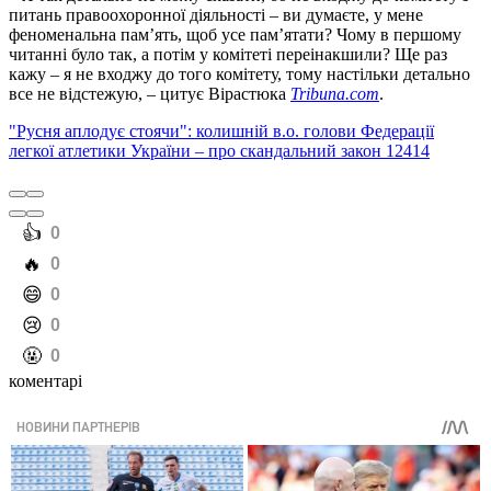
питань правоохоронної діяльності – ви думаєте, у мене
феноменальна памʼять, щоб усе памʼятати? Чому в першому
читанні було так, а потім у комітеті переінакшили? Ще раз
кажу – я не входжу до того комітету, тому настільки детально
все не відстежую, – цитує Вірастюка
Tribuna.com
.
"Русня аплодує стоячи": колишній в.о. голови Федерації
легкої атлетики України – про скандальний закон 12414
️👍
0
️🔥
0
️😄
0
️😢
0
️🤬
0
коментарі