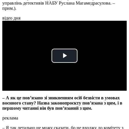
управлінь детективів НАБУ Руслана Магамедрасулова. –
прим.).
відео дня
Play
Video
– А як це повʼязано зі зникненням осіб безвісти в умовах
воєнного стану? Назва законопроєкту повʼязана з цим, і в
першому читанні він був повʼязаний з цим.
реклама
– Я так детально не можу сказати, бо не входжу до комітету з