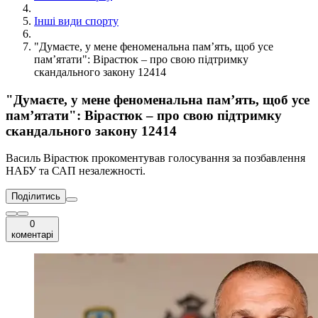
Інші види спорту
"Думаєте, у мене феноменальна памʼять, щоб усе
памʼятати": Вірастюк – про свою підтримку
скандального закону 12414
"Думаєте, у мене феноменальна памʼять, щоб усе
памʼятати": Вірастюк – про свою підтримку
скандального закону 12414
Василь Вірастюк прокоментував голосування за позбавлення
НАБУ та САП незалежності.
Поділитись
0
коментарі