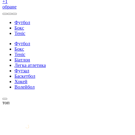
+
1
обране
Футбол
Бокс
Теніс
Футбол
Бокс
Теніс
Біатлон
Легка атлетика
Футзал
Баскетбол
Хокей
Волейбол
топ