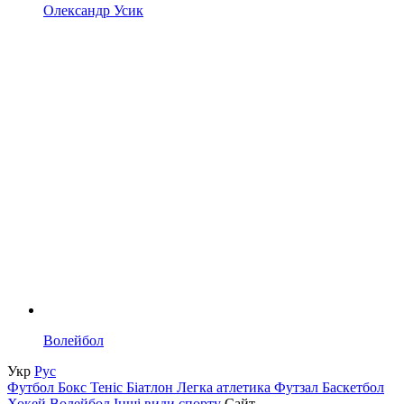
Олександр Усик
Волейбол
Укр
Рус
Футбол
Бокс
Теніс
Біатлон
Легка атлетика
Футзал
Баскетбол
Хокей
Волейбол
Інші види спорту
Сайт