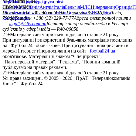
політика
Україна
ЧЕМПІОНАТИ
Перша ліга
Структура власності
Друга ліга
Німеччина
ЄВРОКУБКИ
Іспанія
Англія
Італія
Бельгія
МЛС
Нідерланди
Франція
П
Ліга чемпіонів
Онлайн-медіа «Футбол 24»
Ліга Європи
Юнацька ліга УЄФА
пл. Галицька, буд. 15, м. Львів,
Ліга
конференцій
79008
Телефон +380 (32) 229-77-77
Адреса електронної пошти
—
legal@24tv.com.ua
Ідентифікатор онлайн-медіа в Реєстрі
суб’єктів у сфері медіа — R40-06058
21+
Матеріали сайту призначені для осіб старше 21 року
При цитуванні і використанні будь-яких матеріалів посилання
на "Футбол 24" обов'язкове. При цитуванні і використанні в
мережі Інтернет гіперпосилання на сайт
football24.ua
обов'язкове. Матеріали зі знаком "Спецпроект",
"Партнерський матеріал", "Реклама", "Новини компаній"
публікуємо на правах реклами.
21+
Матеріали сайту призначені для осіб старше 21 року
Усi права захищенi. © 2005 -
2026
, ПрАТ "Телерадіокомпанія
Люкс". "Футбол 24".