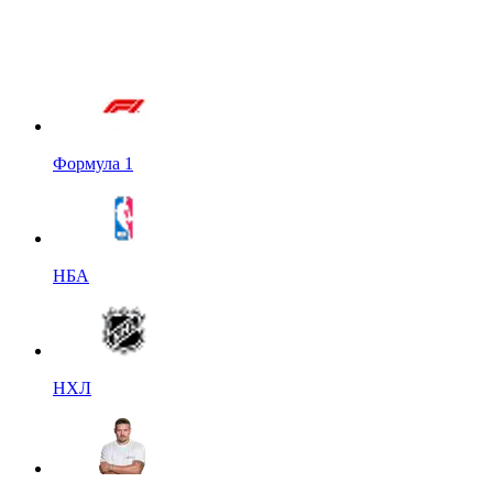
Формула 1
НБА
НХЛ