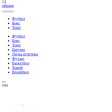
+
1
обране
Футбол
Бокс
Теніс
Футбол
Бокс
Теніс
Біатлон
Легка атлетика
Футзал
Баскетбол
Хокей
Волейбол
топ