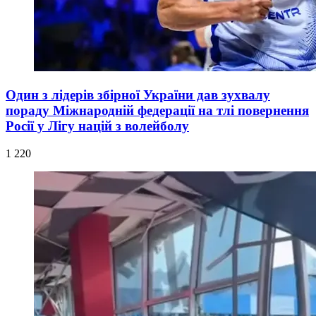
Один з лідерів збірної України дав зухвалу
пораду Міжнародній федерації на тлі повернення
Росії у Лігу націй з волейболу
1 220