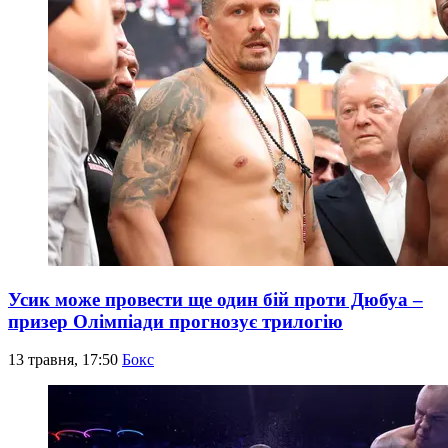
Усик може провести ще один бій проти Дюбуа –
призер Олімпіади прогнозує трилогію
13 травня, 17:50
Бокс