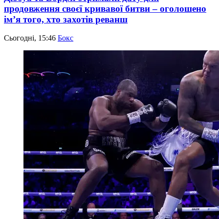
продовження своєї кривавої битви – оголошено
ім’я того, хто захотів реванш
Сьогодні, 15:46
Бокс