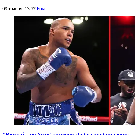
09 травня, 13:57
Бокс
"Вордлі – не Усик": тренер Дюбуа зробив гучну