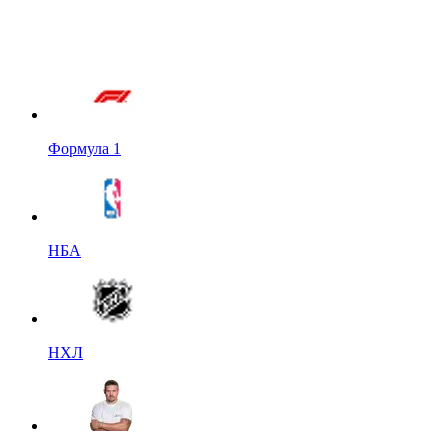
Формула 1
НБА
НХЛ