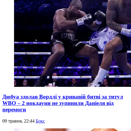
Дюбуа здолав Вордлі у кривавій битві за титул
WBO – 2 нокдауни не зупинили Даніеля від
перемоги
09 травня, 22:44
Бокс