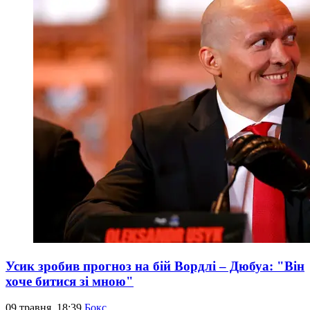
Усик зробив прогноз на бій Вордлі – Дюбуа: "Він
хоче битися зі мною"
09 травня, 18:39
Бокс