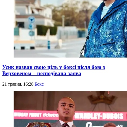
Усик назвав свою ціль у боксі після бою з
Верховеном – несподівана заява
21 травня, 16:28
Бокс