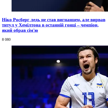
Ніко Росберг ледь не став вигнанцем, але вирвав
титул у Хемілтона в останній гонці – чемпіон,
який обрав сім'ю
8 080