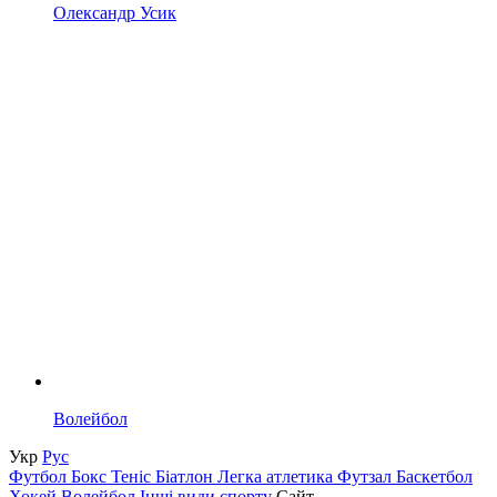
Олександр Усик
Волейбол
Укр
Рус
Футбол
Бокс
Теніс
Біатлон
Легка атлетика
Футзал
Баскетбол
Хокей
Волейбол
Інші види спорту
Сайт