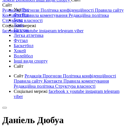
Сайт
Укр
Рус
Редакція
Прогнози
Політика конфіденційності
Правила сайту
Футбол
Контакти
Правила коментування
Редакційна політика
Бокс
Структура власності
Теніс
Соціальні мережі
Біатлон
facebook
x
youtube
instagram
telegram
viber
Легка атлетика
Футзал
Баскетбол
Хокей
Волейбол
Інші види спорту
Сайт
Сайт
Редакція
Прогнози
Політика конфіденційності
Правила сайту
Контакти
Правила коментування
Редакційна політика
Структура власності
Соціальні мережі
facebook
x
youtube
instagram
telegram
viber
Даніель Дюбуа