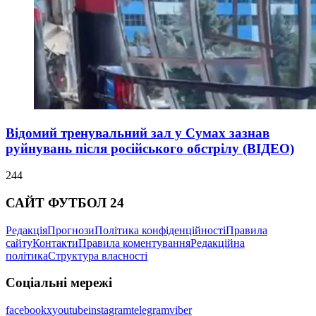
Відомий тренувальний зал у Сумах зазнав
руйнувань після російського обстрілу (ВІДЕО)
244
САЙТ ФУТБОЛ 24
Редакція
Прогнози
Політика конфіденційності
Правила
сайту
Контакти
Правила коментування
Редакційна
політика
Структура власності
Соціальні мережі
facebook
x
youtube
instagram
telegram
viber