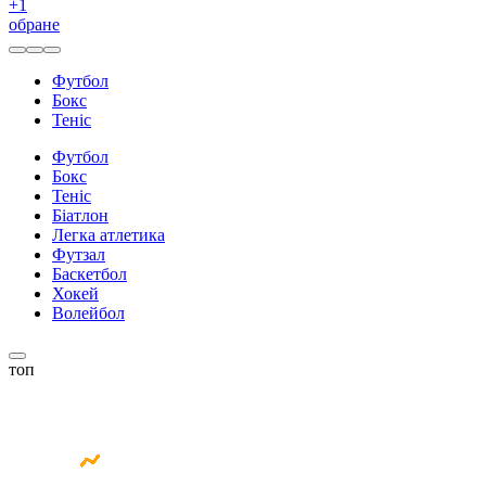
+
1
обране
Футбол
Бокс
Теніс
Футбол
Бокс
Теніс
Біатлон
Легка атлетика
Футзал
Баскетбол
Хокей
Волейбол
топ