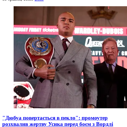
"Дюбуа повертається в пекло": промоутер
розхвалив жертву Усика перед боєм з Вордлі