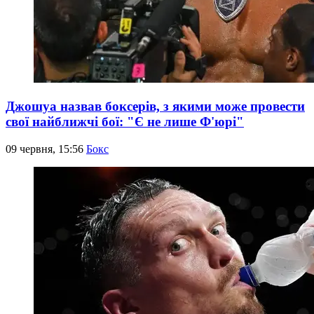
Джошуа назвав боксерів, з якими може провести
свої найближчі бої: "Є не лише Ф'юрі"
09 червня, 15:56
Бокс