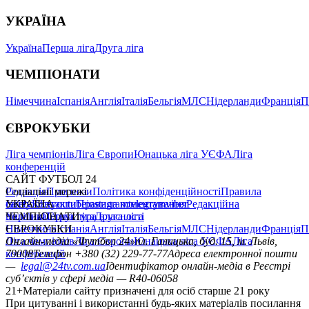
УКРАЇНА
Україна
Перша ліга
Друга ліга
ЧЕМПІОНАТИ
Німеччина
Іспанія
Англія
Італія
Бельгія
МЛС
Нідерланди
Франція
П
ЄВРОКУБКИ
Ліга чемпіонів
Ліга Європи
Юнацька ліга УЄФА
Ліга
конференцій
САЙТ ФУТБОЛ 24
Редакція
Соціальні мережі
Прогнози
Політика конфіденційності
Правила
сайту
facebook
УКРАЇНА
Контакти
x
youtube
Правила коментування
instagram
telegram
viber
Редакційна
політика
Україна
ЧЕМПІОНАТИ
Перша ліга
Структура власності
Друга ліга
Німеччина
ЄВРОКУБКИ
Іспанія
Англія
Італія
Бельгія
МЛС
Нідерланди
Франція
П
Ліга чемпіонів
Онлайн-медіа «Футбол 24»
Ліга Європи
Юнацька ліга УЄФА
пл. Галицька, буд. 15, м. Львів,
Ліга
конференцій
79008
Телефон +380 (32) 229-77-77
Адреса електронної пошти
—
legal@24tv.com.ua
Ідентифікатор онлайн-медіа в Реєстрі
суб’єктів у сфері медіа — R40-06058
21+
Матеріали сайту призначені для осіб старше 21 року
При цитуванні і використанні будь-яких матеріалів посилання