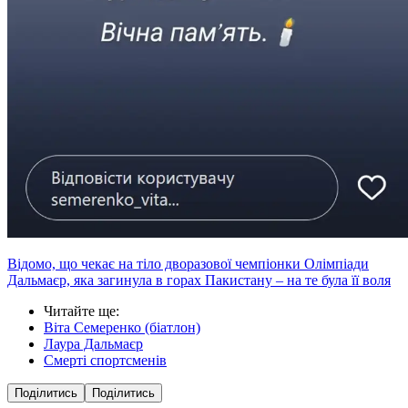
Відомо, що чекає на тіло дворазової чемпіонки Олімпіади
Дальмаєр, яка загинула в горах Пакистану – на те була її воля
Читайте ще
:
Віта Семеренко (біатлон)
Лаура Дальмаєр
Смерті спортсменів
Поділитись
Поділитись