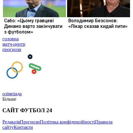
головна
матч-центр
прогнози
олімпіада
Більше
САЙТ ФУТБОЛ 24
Редакція
Прогнози
Політика конфіденційності
Правила
сайту
Контакти