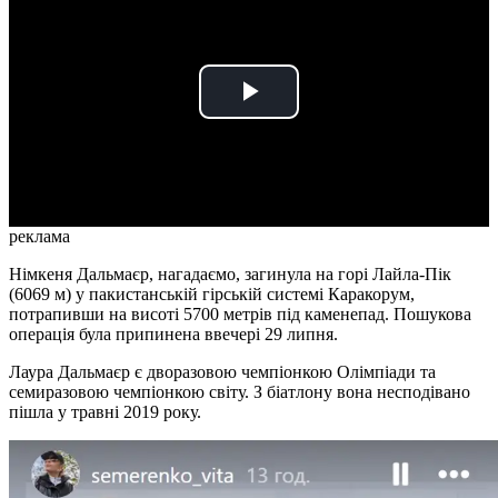
Play
Video
реклама
Німкеня Дальмаєр, нагадаємо, загинула на горі Лайла-Пік
(6069 м) у пакистанській гірській системі Каракорум,
потрапивши на висоті 5700 метрів під каменепад. Пошукова
операція була припинена ввечері 29 липня.
Лаура Дальмаєр є дворазовою чемпіонкою Олімпіади та
семиразовою чемпіонкою світу. З біатлону вона несподівано
пішла у травні 2019 року.