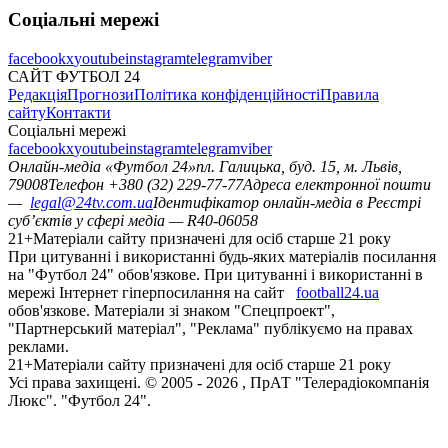
Соціальні мережі
facebook
x
youtube
instagram
telegram
viber
САЙТ ФУТБОЛ 24
Редакція
Прогнози
Політика конфіденційності
Правила
сайту
Контакти
Соціальні мережі
facebook
x
youtube
instagram
telegram
viber
Онлайн-медіа «Футбол 24»
пл. Галицька, буд. 15, м. Львів,
79008
Телефон +380 (32) 229-77-77
Адреса електронної пошти
—
legal@24tv.com.ua
Ідентифікатор онлайн-медіа в Реєстрі
суб’єктів у сфері медіа — R40-06058
21+
Матеріали сайту призначені для осіб старше 21 року
При цитуванні і використанні будь-яких матеріалів посилання
на "Футбол 24" обов'язкове. При цитуванні і використанні в
мережі Інтернет гіперпосилання на сайт
football24.ua
обов'язкове. Матеріали зі знаком "Спецпроект",
"Партнерський матеріал", "Реклама" публікуємо на правах
реклами.
21+
Матеріали сайту призначені для осіб старше 21 року
Усi права захищенi. © 2005 -
2026
, ПрАТ "Телерадіокомпанія
Люкс". "Футбол 24".