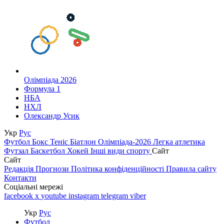
Олімпіада 2026
Формула 1
НБА
НХЛ
Олександр Усик
Укр
Рус
Футбол
Бокс
Теніс
Біатлон
Олімпіада-2026
Легка атлетика
Футзал
Баскетбол
Хокей
Інші види спорту
Сайт
Сайт
Редакція
Прогнози
Політика конфіденційності
Правила сайту
Контакти
Соціальні мережі
facebook
x
youtube
instagram
telegram
viber
Укр
Рус
Футбол