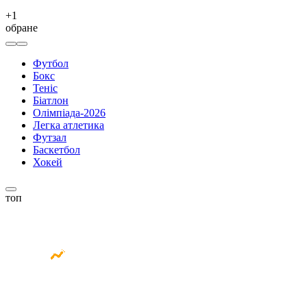
+
1
обране
Футбол
Бокс
Теніс
Біатлон
Олімпіада-2026
Легка атлетика
Футзал
Баскетбол
Хокей
топ