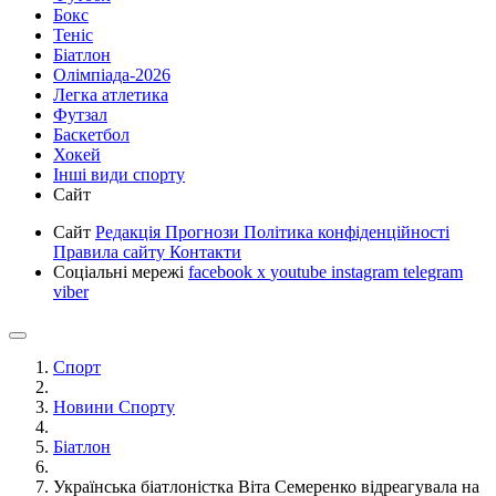
Бокс
Теніс
Біатлон
Олімпіада-2026
Легка атлетика
Футзал
Баскетбол
Хокей
Інші види спорту
Сайт
Сайт
Редакція
Прогнози
Політика конфіденційності
Правила сайту
Контакти
Соціальні мережі
facebook
x
youtube
instagram
telegram
viber
Спорт
Новини Спорту
Біатлон
Українська біатлоністка Віта Семеренко відреагувала на