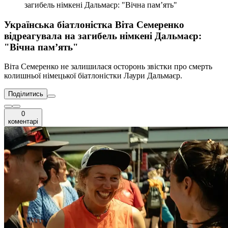
загибель німкені Дальмаєр: "Вічна пам’ять"
Українська біатлоністка Віта Семеренко
відреагувала на загибель німкені Дальмаєр:
"Вічна пам’ять"
Віта Семеренко не залишилася осторонь звістки про смерть
колишньої німецької біатлоністки Лаури Дальмаєр.
Поділитись
0
коментарі