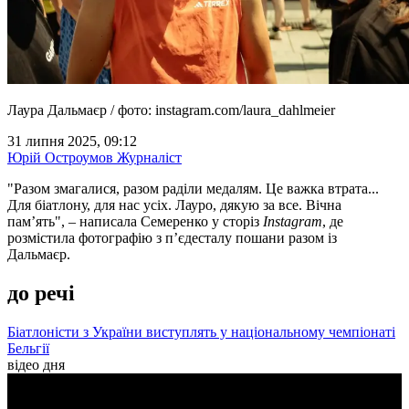
Лаура Дальмаєр / фото: instagram.com/laura_dahlmeier
31 липня 2025, 09:12
Юрій Остроумов
Журналіст
"Разом змагалися, разом раділи медалям. Це важка втрата...
Для біатлону, для нас усіх. Лауро, дякую за все. Вічна
пам’ять", – написала Семеренко у сторіз
Instagram
, де
розмістила фотографію з п’єдесталу пошани разом із
Дальмаєр.
до речі
Біатлоністи з України виступлять у національному чемпіонаті
Бельгії
відео дня