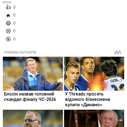
️👍
0
️🔥
0
️😄
0
️😢
0
️🤬
0