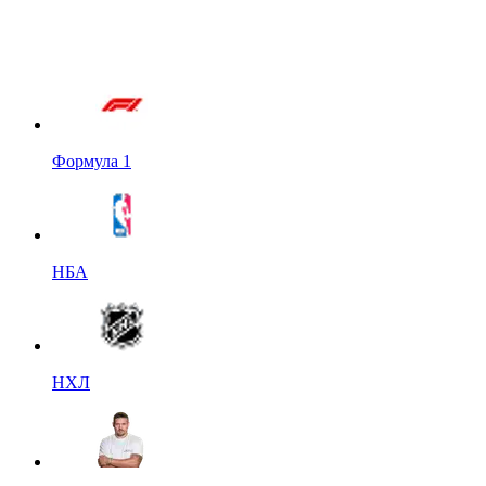
Формула 1
НБА
НХЛ