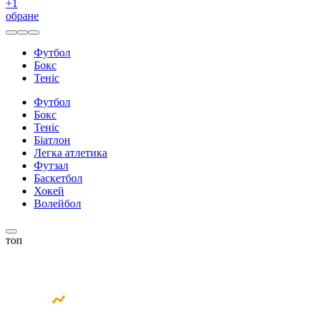
+
1
обране
Футбол
Бокс
Теніс
Футбол
Бокс
Теніс
Біатлон
Легка атлетика
Футзал
Баскетбол
Хокей
Волейбол
топ