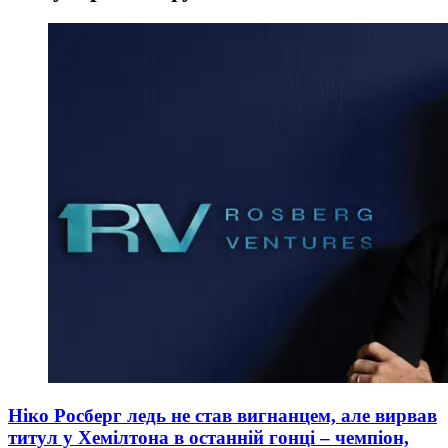
Ніко Росберг ледь не став вигнанцем, але вирвав
титул у Хемілтона в останній гонці – чемпіон,