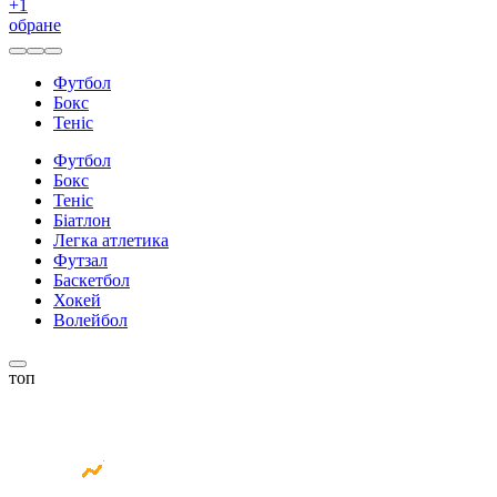
+
1
обране
Футбол
Бокс
Теніс
Футбол
Бокс
Теніс
Біатлон
Легка атлетика
Футзал
Баскетбол
Хокей
Волейбол
топ