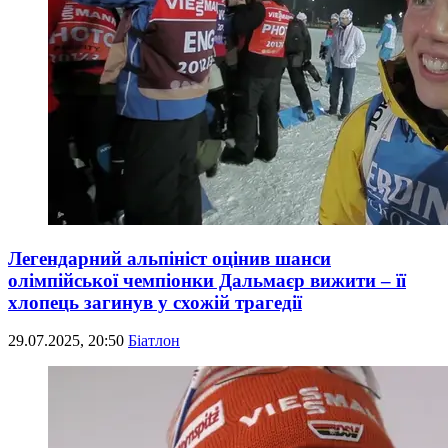
Легендарний альпініст оцінив шанси
олімпійської чемпіонки Дальмаєр вижити – її
хлопець загинув у схожій трагедії
29.07.2025, 20:50
Біатлон