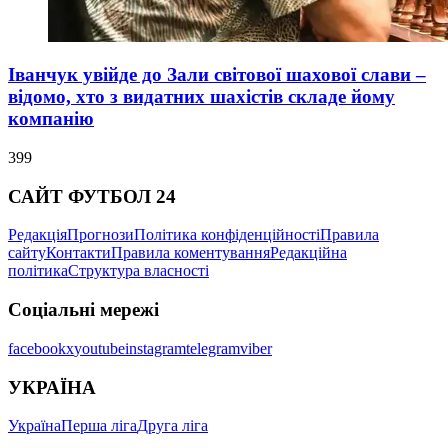
Іванчук увійде до Зали світової шахової слави –
відомо, хто з видатних шахістів складе йому
компанію
399
САЙТ ФУТБОЛ 24
Редакція
Прогнози
Політика конфіденційності
Правила
сайту
Контакти
Правила коментування
Редакційна
політика
Структура власності
Соціальні мережі
facebook
x
youtube
instagram
telegram
viber
УКРАЇНА
Україна
Перша ліга
Друга ліга