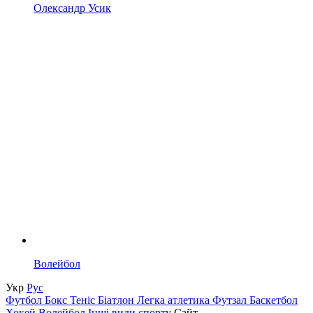
Олександр Усик
Волейбол
Укр
Рус
Футбол
Бокс
Теніс
Біатлон
Легка атлетика
Футзал
Баскетбол
Хокей
Волейбол
Інші види спорту
Сайт