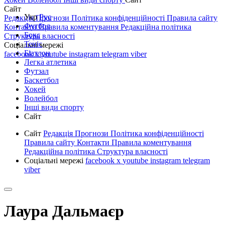
Сайт
Укр
Рус
Редакція
Прогнози
Політика конфіденційності
Правила сайту
Футбол
Контакти
Правила коментування
Редакційна політика
Бокс
Структура власності
Теніс
Соціальні мережі
Біатлон
facebook
x
youtube
instagram
telegram
viber
Легка атлетика
Футзал
Баскетбол
Хокей
Волейбол
Інші види спорту
Сайт
Сайт
Редакція
Прогнози
Політика конфіденційності
Правила сайту
Контакти
Правила коментування
Редакційна політика
Структура власності
Соціальні мережі
facebook
x
youtube
instagram
telegram
viber
Лаура Дальмаєр