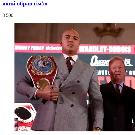
який обрав сім'ю
8 506