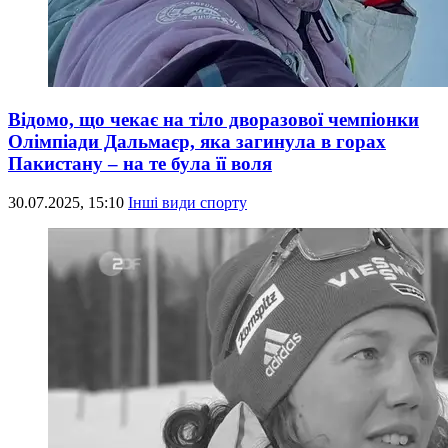
Відомо, що чекає на тіло дворазової чемпіонки
Олімпіади Дальмаєр, яка загинула в горах
Пакистану – на те була її воля
30.07.2025, 15:10
Інші види спорту