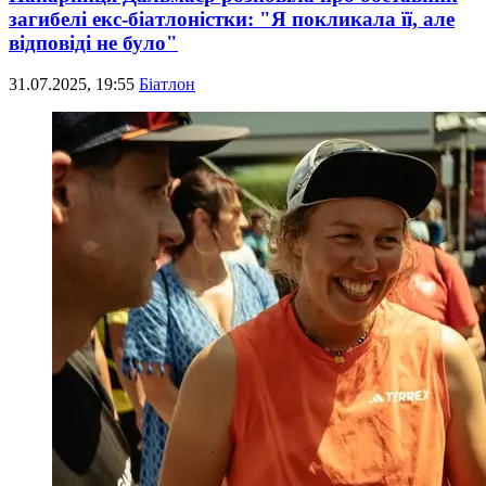
загибелі екс-біатлоністки: "Я покликала її, але
відповіді не було"
31.07.2025, 19:55
Біатлон