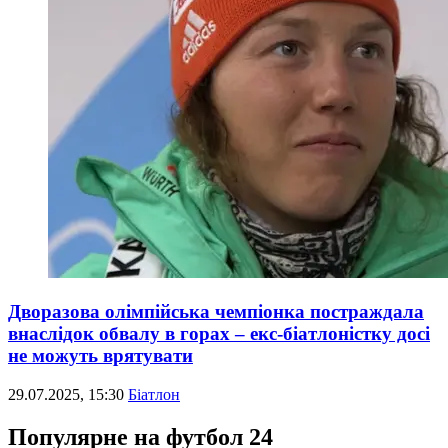
Дворазова олімпійська чемпіонка постраждала
внаслідок обвалу в горах – екс-біатлоністку досі
не можуть врятувати
29.07.2025, 15:30
Біатлон
Популярне на футбол 24