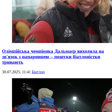
Олімпійська чемпіонка Дальмаєр виходила на
зв'язок з напарницею – пошуки біатлоністки
тривають
30.07.2025, 11:41
Біатлон