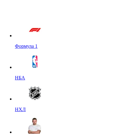
Формула 1
НБА
НХЛ