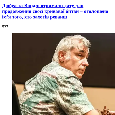
Дюбуа та Вордлі отримали дату для
продовження своєї кривавої битви – оголошено
ім’я того, хто захотів реванш
537