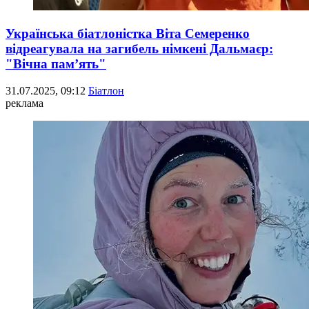
Українська біатлоністка Віта Семеренко
відреагувала на загибель німкені Дальмаєр:
"Вічна пам’ять"
31.07.2025, 09:12
Біатлон
реклама