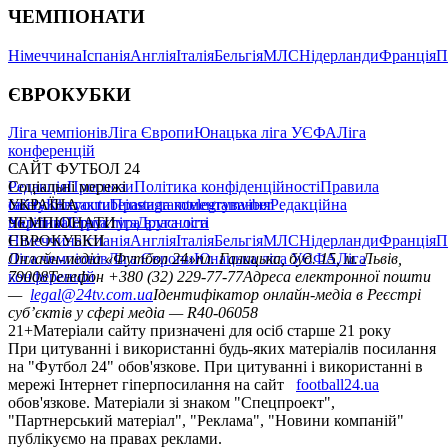
ЧЕМПІОНАТИ
Німеччина
Іспанія
Англія
Італія
Бельгія
МЛС
Нідерланди
Франція
П
ЄВРОКУБКИ
Ліга чемпіонів
Ліга Європи
Юнацька ліга УЄФА
Ліга
конференцій
САЙТ ФУТБОЛ 24
Редакція
Соціальні мережі
Прогнози
Політика конфіденційності
Правила
сайту
facebook
УКРАЇНА
Контакти
x
youtube
Правила коментування
instagram
telegram
viber
Редакційна
політика
Україна
ЧЕМПІОНАТИ
Перша ліга
Структура власності
Друга ліга
Німеччина
ЄВРОКУБКИ
Іспанія
Англія
Італія
Бельгія
МЛС
Нідерланди
Франція
П
Ліга чемпіонів
Онлайн-медіа «Футбол 24»
Ліга Європи
Юнацька ліга УЄФА
пл. Галицька, буд. 15, м. Львів,
Ліга
конференцій
79008
Телефон +380 (32) 229-77-77
Адреса електронної пошти
—
legal@24tv.com.ua
Ідентифікатор онлайн-медіа в Реєстрі
суб’єктів у сфері медіа — R40-06058
21+
Матеріали сайту призначені для осіб старше 21 року
При цитуванні і використанні будь-яких матеріалів посилання
на "Футбол 24" обов'язкове. При цитуванні і використанні в
мережі Інтернет гіперпосилання на сайт
football24.ua
обов'язкове. Матеріали зі знаком "Спецпроект",
"Партнерський матеріал", "Реклама", "Новини компаній"
публікуємо на правах реклами.