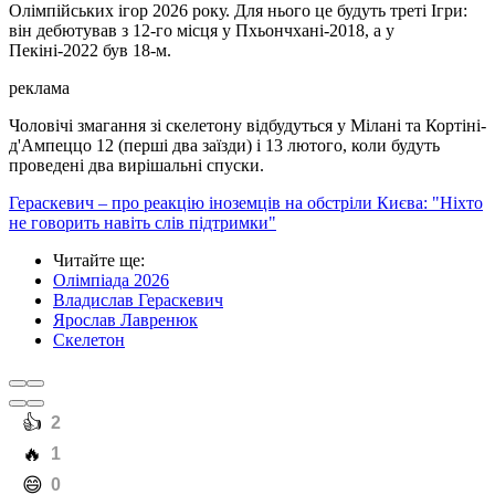
Олімпійських ігор 2026 року. Для нього це будуть треті Ігри:
він дебютував з 12-го місця у Пхьончхані-2018, а у
Пекіні-2022 був 18-м.
реклама
Чоловічі змагання зі скелетону відбудуться у Мілані та Кортіні-
д'Ампеццо 12 (перші два заїзди) і 13 лютого, коли будуть
проведені два вирішальні спуски.
Гераскевич – про реакцію іноземців на обстріли Києва: "Ніхто
не говорить навіть слів підтримки"
Читайте ще
:
Олімпіада 2026
Владислав Гераскевич
Ярослав Лавренюк
Скелетон
️👍
2
️🔥
1
️😄
0