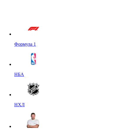
Формула 1
НБА
НХЛ