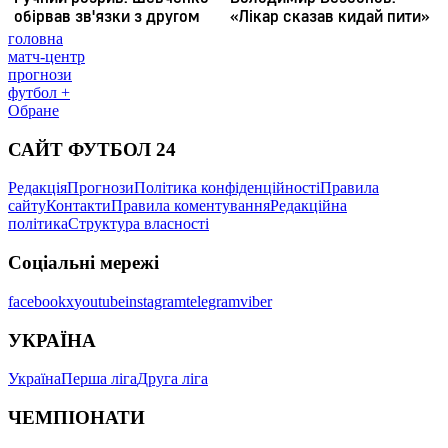
головна
матч-центр
прогнози
футбол +
Обране
САЙТ ФУТБОЛ 24
Редакція
Прогнози
Політика конфіденційності
Правила
сайту
Контакти
Правила коментування
Редакційна
політика
Структура власності
Соціальні мережі
facebook
x
youtube
instagram
telegram
viber
УКРАЇНА
Україна
Перша ліга
Друга ліга
ЧЕМПІОНАТИ