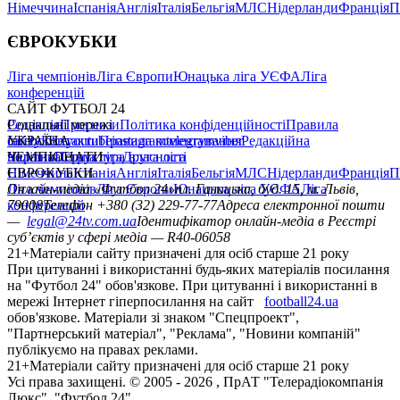
Німеччина
Іспанія
Англія
Італія
Бельгія
МЛС
Нідерланди
Франція
П
ЄВРОКУБКИ
Ліга чемпіонів
Ліга Європи
Юнацька ліга УЄФА
Ліга
конференцій
САЙТ ФУТБОЛ 24
Редакція
Соціальні мережі
Прогнози
Політика конфіденційності
Правила
сайту
facebook
УКРАЇНА
Контакти
x
youtube
Правила коментування
instagram
telegram
viber
Редакційна
політика
Україна
ЧЕМПІОНАТИ
Перша ліга
Структура власності
Друга ліга
Німеччина
ЄВРОКУБКИ
Іспанія
Англія
Італія
Бельгія
МЛС
Нідерланди
Франція
П
Ліга чемпіонів
Онлайн-медіа «Футбол 24»
Ліга Європи
Юнацька ліга УЄФА
пл. Галицька, буд. 15, м. Львів,
Ліга
конференцій
79008
Телефон +380 (32) 229-77-77
Адреса електронної пошти
—
legal@24tv.com.ua
Ідентифікатор онлайн-медіа в Реєстрі
суб’єктів у сфері медіа — R40-06058
21+
Матеріали сайту призначені для осіб старше 21 року
При цитуванні і використанні будь-яких матеріалів посилання
на "Футбол 24" обов'язкове. При цитуванні і використанні в
мережі Інтернет гіперпосилання на сайт
football24.ua
обов'язкове. Матеріали зі знаком "Спецпроект",
"Партнерський матеріал", "Реклама", "Новини компаній"
публікуємо на правах реклами.
21+
Матеріали сайту призначені для осіб старше 21 року
Усi права захищенi. © 2005 -
2026
, ПрАТ "Телерадіокомпанія
Люкс". "Футбол 24".