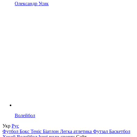
Олександр Усик
Волейбол
Укр
Рус
Футбол
Бокс
Теніс
Біатлон
Легка атлетика
Футзал
Баскетбол
Хокей
Волейбол
Інші види спорту
Сайт