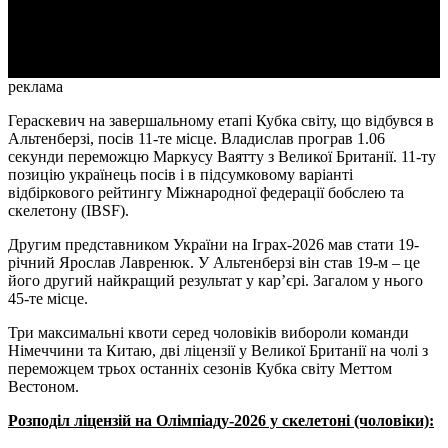
Video
реклама
Гераскевич на завершальному етапі Кубка світу, що відбувся в
Альтенберзі, посів 11-те місце. Владислав програв 1.06
секунди переможцю Маркусу Ваятту з Великої Британії. 11-ту
позицію українець посів і в підсумковому варіанті
відбіркового рейтингу Міжнародної федерації бобслею та
скелетону (IBSF).
Другим представником України на Іграх-2026 мав стати 19-
річний Ярослав Лавренюк. У Альтенберзі він став 19-м – це
його другий найкращий результат у кар’єрі. Загалом у нього
45-те місце.
Три максимальні квоти серед чоловіків вибороли команди
Німеччини та Китаю, дві ліцензії у Великої Британії на чолі з
переможцем трьох останніх сезонів Кубка світу Меттом
Вестоном.
Розподіл ліцензій на Олімпіаду-2026 у скелетоні (чоловіки):