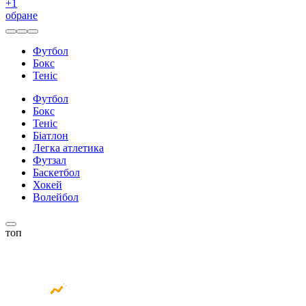
+
1
обране
Футбол
Бокс
Теніс
Футбол
Бокс
Теніс
Біатлон
Легка атлетика
Футзал
Баскетбол
Хокей
Волейбол
топ