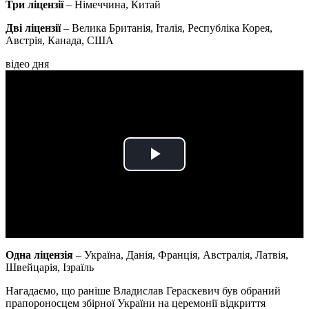
Три ліцензії
– Німеччина, Китай
Дві ліцензії
– Велика Британія, Італія, Республіка Корея,
Австрія, Канада, США
відео дня
Play
Video
Одна ліцензія
– Україна, Данія, Франція, Австралія, Латвія,
Швейцарія, Ізраїль
Нагадаємо, що раніше Владислав Гераскевич був обраний
прапороносцем збірної України на церемонії відкриття