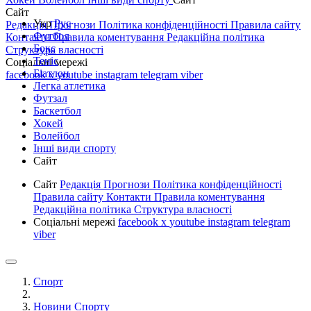
Сайт
Укр
Рус
Редакція
Прогнози
Політика конфіденційності
Правила сайту
Футбол
Контакти
Правила коментування
Редакційна політика
Бокс
Структура власності
Теніс
Соціальні мережі
Біатлон
facebook
x
youtube
instagram
telegram
viber
Легка атлетика
Футзал
Баскетбол
Хокей
Волейбол
Інші види спорту
Сайт
Сайт
Редакція
Прогнози
Політика конфіденційності
Правила сайту
Контакти
Правила коментування
Редакційна політика
Структура власності
Соціальні мережі
facebook
x
youtube
instagram
telegram
viber
Спорт
Новини Спорту