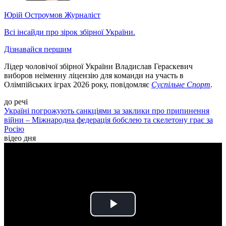
Юрій Остроумов
Журналіст
Всі інсайди про зірок збірної України.
Дізнавайся першим
Лідер чоловічої збірної України Владислав Гераскевич
виборов неіменну ліцензію для команди на участь в
Олімпійських іграх 2026 року, повідомляє
Суспільне Спорт
.
до речі
Україні погрожують санкціями за заклики про припинення
війни – Міжнародна федерація бобслею та скелетону грає за
Росію
відео дня
Play