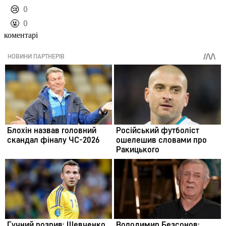
️😢
0
️🤬
0
коментарі