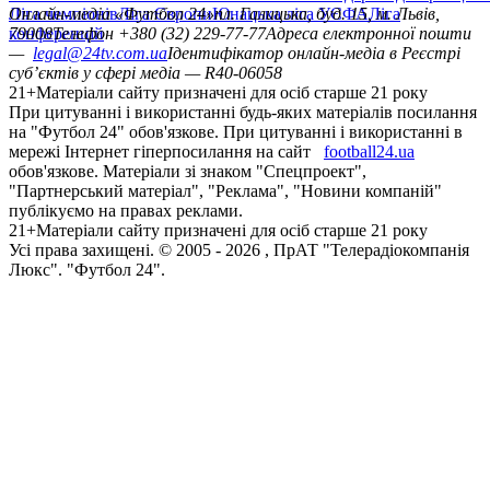
Ліга чемпіонів
Онлайн-медіа «Футбол 24»
Ліга Європи
Юнацька ліга УЄФА
пл. Галицька, буд. 15, м. Львів,
Ліга
конференцій
79008
Телефон +380 (32) 229-77-77
Адреса електронної пошти
—
legal@24tv.com.ua
Ідентифікатор онлайн-медіа в Реєстрі
суб’єктів у сфері медіа — R40-06058
21+
Матеріали сайту призначені для осіб старше 21 року
При цитуванні і використанні будь-яких матеріалів посилання
на "Футбол 24" обов'язкове. При цитуванні і використанні в
мережі Інтернет гіперпосилання на сайт
football24.ua
обов'язкове. Матеріали зі знаком "Спецпроект",
"Партнерський матеріал", "Реклама", "Новини компаній"
публікуємо на правах реклами.
21+
Матеріали сайту призначені для осіб старше 21 року
Усi права захищенi. © 2005 -
2026
, ПрАТ "Телерадіокомпанія
Люкс". "Футбол 24".