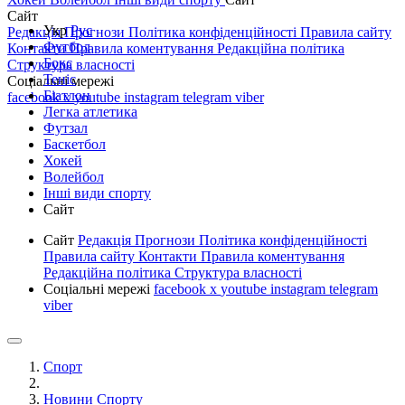
Сайт
Укр
Рус
Редакція
Прогнози
Політика конфіденційності
Правила сайту
Футбол
Контакти
Правила коментування
Редакційна політика
Бокс
Структура власності
Теніс
Соціальні мережі
Біатлон
facebook
x
youtube
instagram
telegram
viber
Легка атлетика
Футзал
Баскетбол
Хокей
Волейбол
Інші види спорту
Сайт
Сайт
Редакція
Прогнози
Політика конфіденційності
Правила сайту
Контакти
Правила коментування
Редакційна політика
Структура власності
Соціальні мережі
facebook
x
youtube
instagram
telegram
viber
Спорт
Новини Спорту