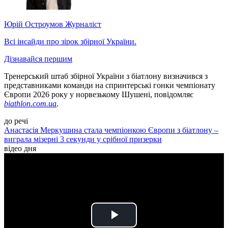
Юрій Остроумов
Журналіст
Всі інсайди про зірок збірної України.
Дізнавайся першим
Тренерський штаб збірної України з біатлону визначився з
представниками команди на спринтерські гонки чемпіонату
Європи 2026 року у норвезькому Шушені, повідомляє
biathlon.com.ua
.
до речі
Анастасія Меркушина стала чемпіонкою Європи з біатлону –
виграла мізерні 3 секунди у срібної призерки
відео дня
Play