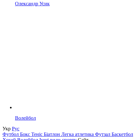
Олександр Усик
Волейбол
Укр
Рус
Футбол
Бокс
Теніс
Біатлон
Легка атлетика
Футзал
Баскетбол
Хокей
Волейбол
Інші види спорту
Сайт