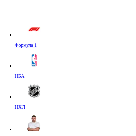
Формула 1
НБА
НХЛ