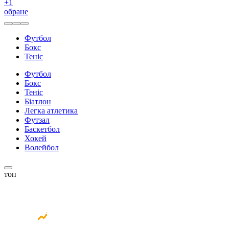
+
1
обране
Футбол
Бокс
Теніс
Футбол
Бокс
Теніс
Біатлон
Легка атлетика
Футзал
Баскетбол
Хокей
Волейбол
топ