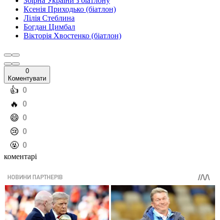
Збірна України з біатлону
Ксенія Приходько (біатлон)
Лілія Стеблина
Богдан Цимбал
Вікторія Хвостенко (біатлон)
0
Коментувати
️👍
0
️🔥
0
️😄
0
️😢
0
️🤬
0
коментарі