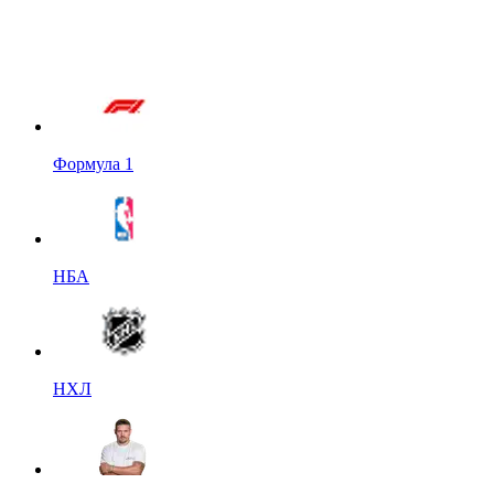
Формула 1
НБА
НХЛ