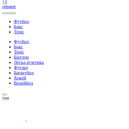
+
1
обране
Футбол
Бокс
Теніс
Футбол
Бокс
Теніс
Біатлон
Легка атлетика
Футзал
Баскетбол
Хокей
Волейбол
топ