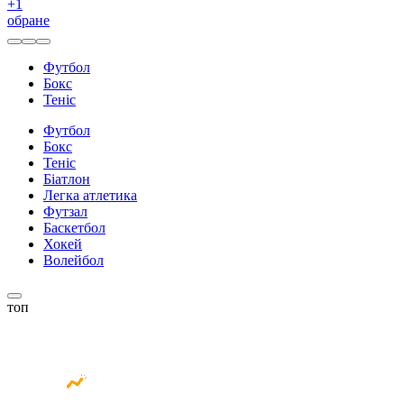
+
1
обране
Футбол
Бокс
Теніс
Футбол
Бокс
Теніс
Біатлон
Легка атлетика
Футзал
Баскетбол
Хокей
Волейбол
топ