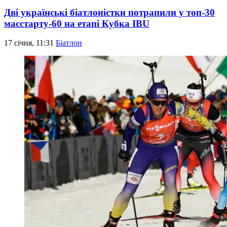
Дві українські біатлоністки потрапили у топ-30
масстарту-60 на етапі Кубка IBU
17 січня, 11:31
Біатлон