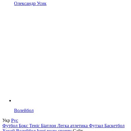
Олександр Усик
Волейбол
Укр
Рус
Футбол
Бокс
Теніс
Біатлон
Легка атлетика
Футзал
Баскетбол
Хокей
Волейбол
Інші види спорту
Сайт