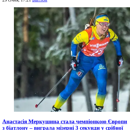
Анастасія Меркушина стала чемпіонкою Європи
з біатлону – виграла мізерні 3 секунди у срібної