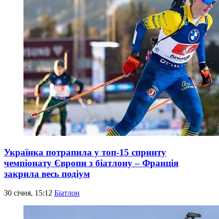
Українка потрапила у топ-15 спринту
чемпіонату Європи з біатлону – Франція
закрила весь подіум
30 січня, 15:12
Біатлон