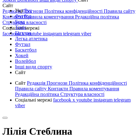
Сайт
Укр
Рус
Редакція
Прогнози
Політика конфіденційності
Правила сайту
Футбол
Контакти
Правила коментування
Редакційна політика
Бокс
Структура власності
Теніс
Соціальні мережі
Біатлон
facebook
x
youtube
instagram
telegram
viber
Легка атлетика
Футзал
Баскетбол
Хокей
Волейбол
Інші види спорту
Сайт
Сайт
Редакція
Прогнози
Політика конфіденційності
Правила сайту
Контакти
Правила коментування
Редакційна політика
Структура власності
Соціальні мережі
facebook
x
youtube
instagram
telegram
viber
Лілія Стеблина