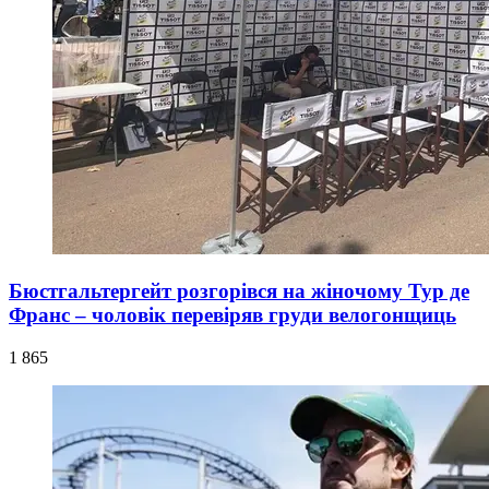
Бюстгальтергейт розгорівся на жіночому Тур де
Франс – чоловік перевіряв груди велогонщиць
1 865