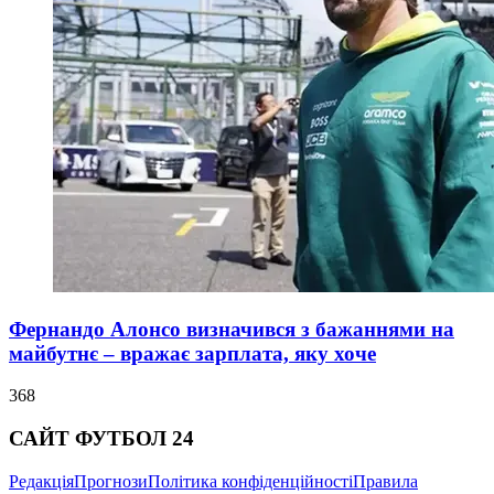
Фернандо Алонсо визначився з бажаннями на
майбутнє – вражає зарплата, яку хоче
368
САЙТ ФУТБОЛ 24
Редакція
Прогнози
Політика конфіденційності
Правила