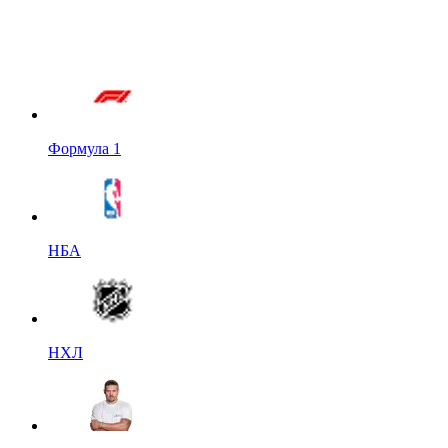
Формула 1
НБА
НХЛ