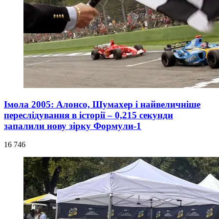
Імола 2005: Алонсо, Шумахер і найвеличніше
переслідування в історії – 0,215 секунди
запалили нову зірку Формули-1
16 746