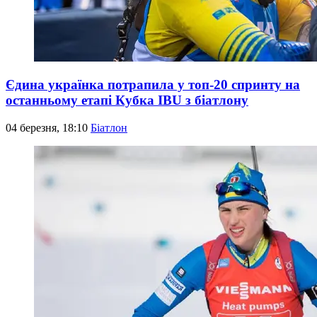
Єдина українка потрапила у топ-20 спринту на
останньому етапі Кубка IBU з біатлону
04 березня, 18:10
Біатлон