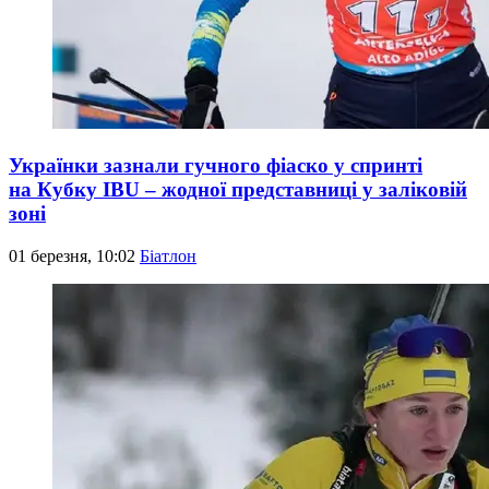
Українки зазнали гучного фіаско у спринті
на Кубку IBU – жодної представниці у заліковій
зоні
01 березня, 10:02
Біатлон