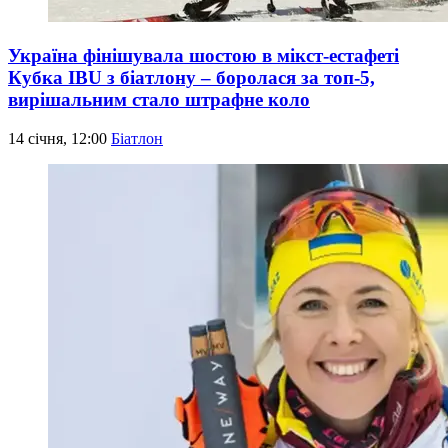
Україна фінішувала шостою в мікст-естафеті
Кубка IBU з біатлону – боролася за топ-5,
вирішальним стало штрафне коло
14 січня, 12:00
Біатлон