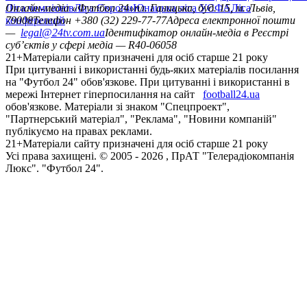
Ліга чемпіонів
Онлайн-медіа «Футбол 24»
Ліга Європи
Юнацька ліга УЄФА
пл. Галицька, буд. 15, м. Львів,
Ліга
конференцій
79008
Телефон +380 (32) 229-77-77
Адреса електронної пошти
—
legal@24tv.com.ua
Ідентифікатор онлайн-медіа в Реєстрі
суб’єктів у сфері медіа — R40-06058
21+
Матеріали сайту призначені для осіб старше 21 року
При цитуванні і використанні будь-яких матеріалів посилання
на "Футбол 24" обов'язкове. При цитуванні і використанні в
мережі Інтернет гіперпосилання на сайт
football24.ua
обов'язкове. Матеріали зі знаком "Спецпроект",
"Партнерський матеріал", "Реклама", "Новини компаній"
публікуємо на правах реклами.
21+
Матеріали сайту призначені для осіб старше 21 року
Усi права захищенi. © 2005 -
2026
, ПрАТ "Телерадіокомпанія
Люкс". "Футбол 24".