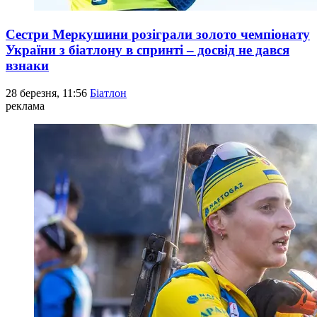
Сестри Меркушини розіграли золото чемпіонату
України з біатлону в спринті – досвід не дався
взнаки
28 березня, 11:56
Біатлон
реклама