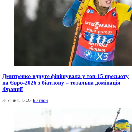
Дмитренко вдруге фінішувала у топ-15 пресьюту
на Євро-2026 з біатлону – тотальна домінація
Франції
31 січня, 13:23
Біатлон