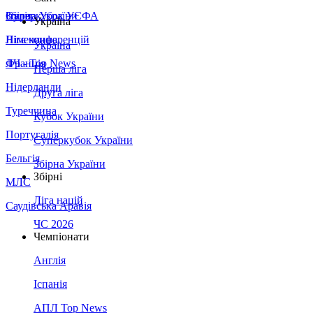
Збірна України
Італія
Суперкубок УЄФА
Україна
Німеччина
Ліга конференцій
Україна
Франція
ЛЧ - Top News
Перша ліга
Нідерланди
Друга ліга
Туреччина
Кубок України
Португалія
Суперкубок України
Бельгія
Збірна України
Збірні
МЛС
Ліга націй
Саудівська Аравія
ЧС 2026
Чемпіонати
Англія
Іспанія
АПЛ Top News