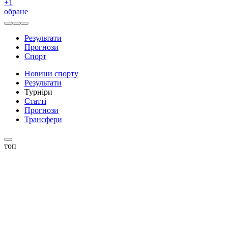
+
1
обране
Результати
Прогнози
Спорт
Новини спорту
Результати
Турніри
Статті
Прогнози
Трансфери
топ