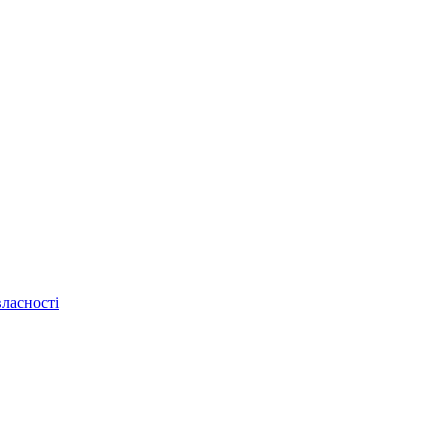
ласності