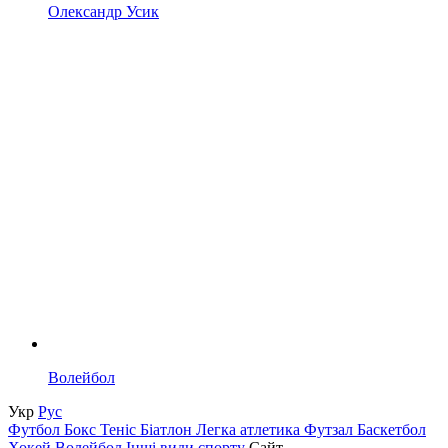
Олександр Усик
Волейбол
Укр
Рус
Футбол
Бокс
Теніс
Біатлон
Легка атлетика
Футзал
Баскетбол
Хокей
Волейбол
Інші види спорту
Сайт