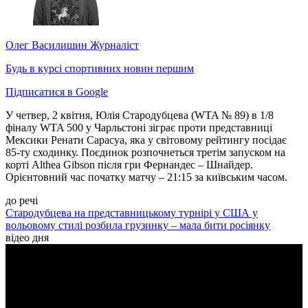
Олег Василишин
Журналіст
Будь в курсі спортивних новин першим
Підписатися в Google
У четвер, 2 квітня, Юлія Стародубцева (WTA № 89) в 1/8
фіналу WTA 500 у Чарльстоні зіграє проти представниці
Мексики Ренати Сарасуа, яка у світовому рейтингу посідає
85-ту сходинку. Поєдинок розпочнеться третім запуском на
корті Althea Gibson після гри Фернандес – Шнайдер.
Орієнтовний час початку матчу – 21:15 за київським часом.
до речі
Стародубцева на представницькому турнірі у США у
вольовому стилі розбила грузинку – мала бити росіянку
відео дня