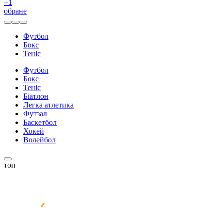
+
1
обране
Футбол
Бокс
Теніс
Футбол
Бокс
Теніс
Біатлон
Легка атлетика
Футзал
Баскетбол
Хокей
Волейбол
топ