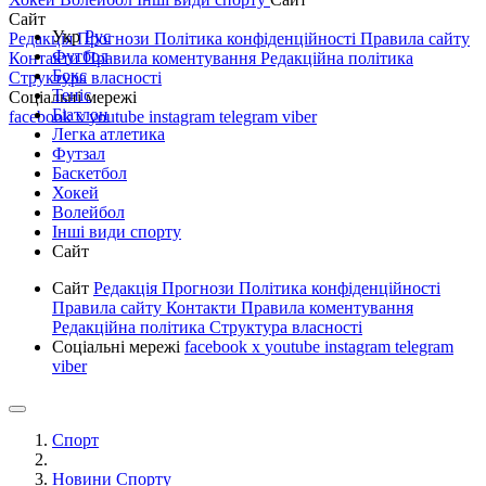
Сайт
Укр
Рус
Редакція
Прогнози
Політика конфіденційності
Правила сайту
Футбол
Контакти
Правила коментування
Редакційна політика
Бокс
Структура власності
Теніс
Соціальні мережі
Біатлон
facebook
x
youtube
instagram
telegram
viber
Легка атлетика
Футзал
Баскетбол
Хокей
Волейбол
Інші види спорту
Сайт
Сайт
Редакція
Прогнози
Політика конфіденційності
Правила сайту
Контакти
Правила коментування
Редакційна політика
Структура власності
Соціальні мережі
facebook
x
youtube
instagram
telegram
viber
Спорт
Новини Спорту