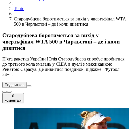
Теніс
Стародубцева боротиметься за вихід у чвертьфінал WTA
500 в Чарльстоні – де і коли дивитися
Стародубцева боротиметься за вихід у
чвертьфінал WTA 500 в Чарльстоні – де і коли
дивитися
П'ята ракетка України Юлія Стародубцева спробує пробитися
до третього кола змагань у США в дуелі з мексиканкою
Ренатою Сарасуа. Де дивитися поєдинок, підкаже "Футбол
24+".
Поділитись
0
коментарі