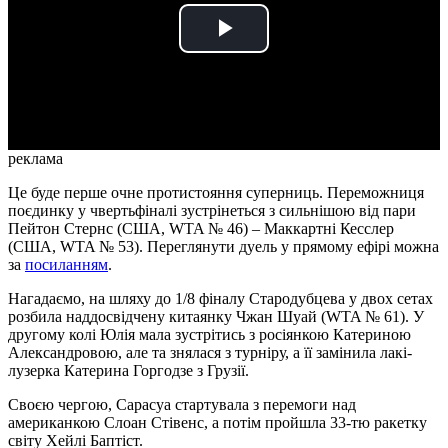
Play
Video
реклама
Це буде перше очне протистояння суперниць. Переможниця
поєдинку у чвертьфіналі зустрінеться з сильнішою від пари
Пейтон Стернс (США, WTA № 46) – Маккартні Кесслер
(США, WTA № 53). Переглянути дуель у прямому ефірі можна
за
посиланням
.
Нагадаємо, на шляху до 1/8 фіналу Стародубцева у двох сетах
розбила наддосвідчену китаянку Чжан Шуай (WTA № 61). У
другому колі Юлія мала зустрітись з росіянкою Катериною
Александровою, але та знялася з турніру, а її замінила лакі-
лузерка Катерина Горгодзе з Грузії.
Своєю чергою, Сарасуа стартувала з перемоги над
американкою Слоан Стівенс, а потім пройшла 33-тю ракетку
світу Хейлі Баптіст.