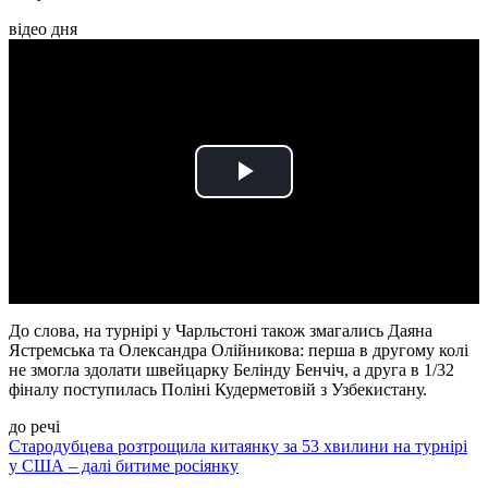
відео дня
Play
Video
До слова, на турнірі у Чарльстоні також змагались Даяна
Ястремська та Олександра Олійникова: перша в другому колі
не змогла здолати швейцарку Белінду Бенчіч, а друга в 1/32
фіналу поступилась Поліні Кудерметовій з Узбекистану.
до речі
Стародубцева розтрощила китаянку за 53 хвилини на турнірі
у США – далі битиме росіянку