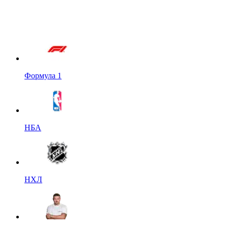
Формула 1
НБА
НХЛ