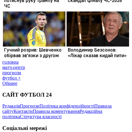
головна
матч-центр
прогнози
футбол +
Обране
САЙТ ФУТБОЛ 24
Редакція
Прогнози
Політика конфіденційності
Правила
сайту
Контакти
Правила коментування
Редакційна
політика
Структура власності
Соціальні мережі