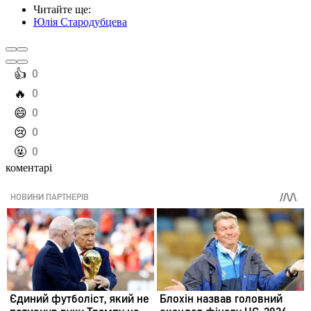
Читайте ще
:
Юлія Стародубцева
️👍
0
️🔥
0
️😄
0
️😢
0
️🤬
0
коментарі