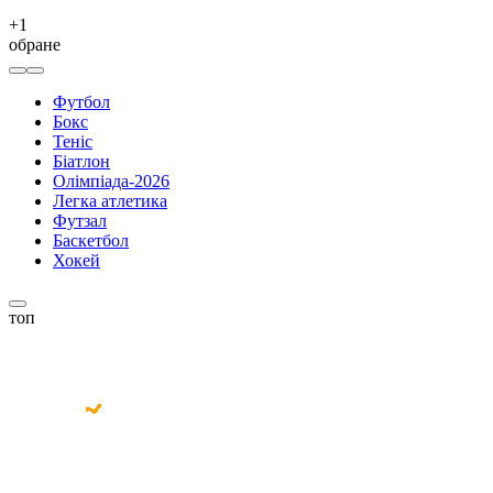
+
1
обране
Футбол
Бокс
Теніс
Біатлон
Олімпіада-2026
Легка атлетика
Футзал
Баскетбол
Хокей
топ