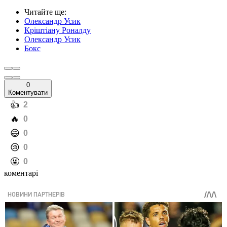
Читайте ще
:
Олександр Усик
Кріштіану Роналду
Олександр Усик
Бокс
0
Коментувати
️👍
2
️🔥
0
️😄
0
️😢
0
️🤬
0
коментарі