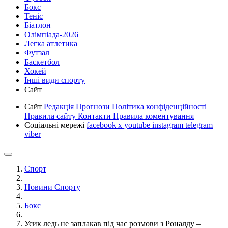
Бокс
Теніс
Біатлон
Олімпіада-2026
Легка атлетика
Футзал
Баскетбол
Хокей
Інші види спорту
Сайт
Сайт
Редакція
Прогнози
Політика конфіденційності
Правила сайту
Контакти
Правила коментування
Соціальні мережі
facebook
x
youtube
instagram
telegram
viber
Спорт
Новини Спорту
Бокс
Усик ледь не заплакав під час розмови з Роналду –