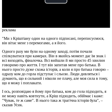
Play
Video
реклама
"Ми з Кріштіану один на одного підписані, переписуємося,
він вітає мене з перемогами, а я його.
Одного разу ми були на одному заході, потім почали
спілкуватися при камерах. Він в якийсь момент дає їм знак і
всі виходять, фіналочка. Всі вийшли й ми просто 45 хвилин
говоримо про життя. І тут він запитав мене про батька. В
нього просто дуже схожа історія, а коли я про батька говорю –
одразу ком до горла підступає і сльози. Люди дивляться і
думають, що я сильний і ніколи не плачу, але моя сила в тому,
що я можу і поплакати.
І ось, розповідаю я йому про батька, ком до гола підходить, я
не можу навіть ковтнути, а Кріш підходить, обіймає і каже:
"Чувак, те ж саме". В нього така ж трагічна історія була", –
сказав Усик.