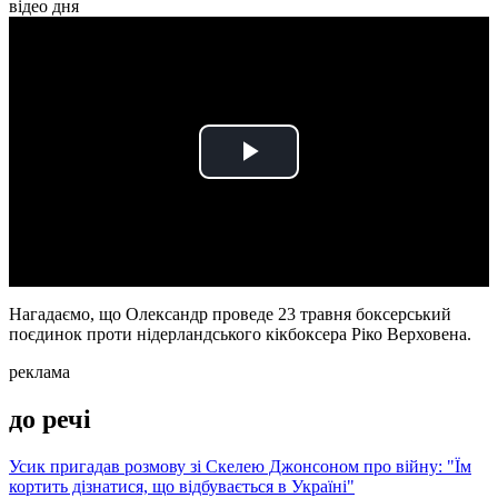
відео дня
Play
Video
Нагадаємо, що Олександр проведе 23 травня боксерський
поєдинок проти нідерландського кікбоксера Ріко Верховена.
реклама
до речі
Усик пригадав розмову зі Скелею Джонсоном про війну: "Їм
кортить дізнатися, що відбувається в Україні"