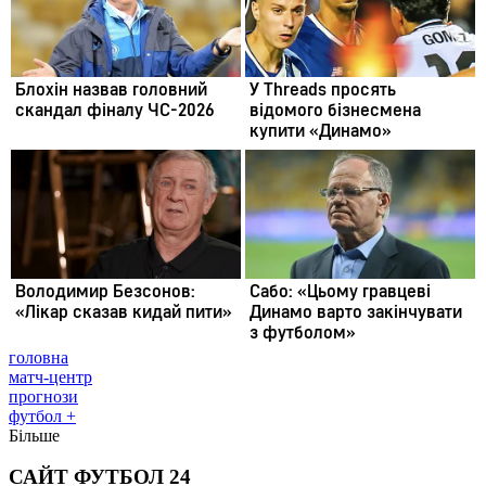
головна
матч-центр
прогнози
футбол +
Більше
САЙТ ФУТБОЛ 24