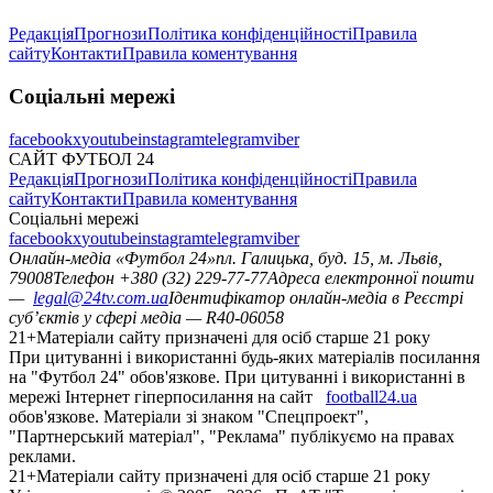
Редакція
Прогнози
Політика конфіденційності
Правила
сайту
Контакти
Правила коментування
Соціальні мережі
facebook
x
youtube
instagram
telegram
viber
САЙТ ФУТБОЛ 24
Редакція
Прогнози
Політика конфіденційності
Правила
сайту
Контакти
Правила коментування
Соціальні мережі
facebook
x
youtube
instagram
telegram
viber
Онлайн-медіа «Футбол 24»
пл. Галицька, буд. 15, м. Львів,
79008
Телефон +380 (32) 229-77-77
Адреса електронної пошти
—
legal@24tv.com.ua
Ідентифікатор онлайн-медіа в Реєстрі
суб’єктів у сфері медіа — R40-06058
21+
Матеріали сайту призначені для осіб старше 21 року
При цитуванні і використанні будь-яких матеріалів посилання
на "Футбол 24" обов'язкове. При цитуванні і використанні в
мережі Інтернет гіперпосилання на сайт
football24.ua
обов'язкове. Матеріали зі знаком "Спецпроект",
"Партнерський матеріал", "Реклама" публікуємо на правах
реклами.
21+
Матеріали сайту призначені для осіб старше 21 року