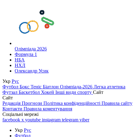
Олімпіада 2026
Формула 1
НБА
НХЛ
Олександр Усик
Укр
Рус
Футбол
Бокс
Теніс
Біатлон
Олімпіада-2026
Легка атлетика
Футзал
Баскетбол
Хокей
Інші види спорту
Сайт
Сайт
Редакція
Прогнози
Політика конфіденційності
Правила сайту
Контакти
Правила коментування
Соціальні мережі
facebook
x
youtube
instagram
telegram
viber
Укр
Рус
Футбол