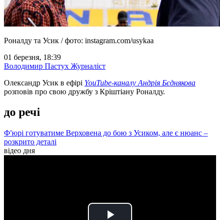
Роналду та Усик / фото: instagram.com/usykaa
01 березня, 18:39
Володимир Пастух
Журналіст
Олександр Усик в ефірі
YouTube-каналу Андрія Бєднякова
розповів про свою дружбу з Кріштіану Роналду.
до речі
Ф'юрі готуватиме Верховена до бою з Усиком, але є нюанс –
розкрито деталі
відео дня