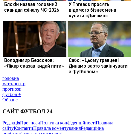
головна
матч-центр
прогнози
футбол +
Обране
САЙТ ФУТБОЛ 24
Редакція
Прогнози
Політика конфіденційності
Правила
сайту
Контакти
Правила коментування
Редакційна
політика
Структура власності