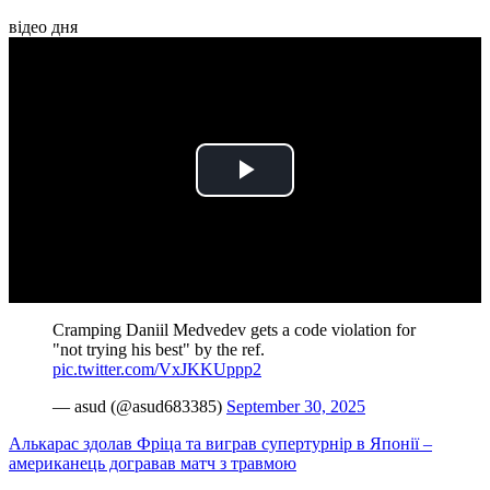
відео дня
Play
Video
Cramping Daniil Medvedev gets a code violation for
"not trying his best" by the ref.
pic.twitter.com/VxJKKUppp2
— asud (@asud683385)
September 30, 2025
Алькарас здолав Фріца та виграв супертурнір в Японії –
американець догравав матч з травмою