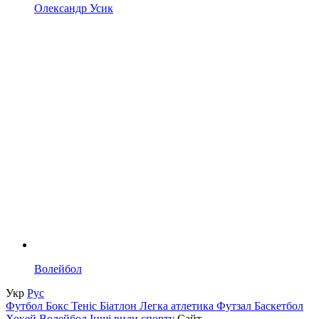
Олександр Усик
Волейбол
Укр
Рус
Футбол
Бокс
Теніс
Біатлон
Легка атлетика
Футзал
Баскетбол
Хокей
Волейбол
Інші види спорту
Сайт