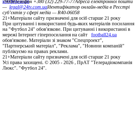
конференцій
79008
Телефон +380 (32) 229-77-77
Адреса електронної пошти
—
legal@24tv.com.ua
Ідентифікатор онлайн-медіа в Реєстрі
суб’єктів у сфері медіа — R40-06058
21+
Матеріали сайту призначені для осіб старше 21 року
При цитуванні і використанні будь-яких матеріалів посилання
на "Футбол 24" обов'язкове. При цитуванні і використанні в
мережі Інтернет гіперпосилання на сайт
football24.ua
обов'язкове. Матеріали зі знаком "Спецпроект",
"Партнерський матеріал", "Реклама", "Новини компаній"
публікуємо на правах реклами.
21+
Матеріали сайту призначені для осіб старше 21 року
Усi права захищенi. © 2005 -
2026
, ПрАТ "Телерадіокомпанія
Люкс". "Футбол 24".