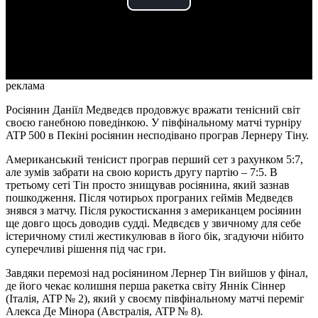
Play
Video
реклама
Росіянин Даніїл Медведєв продовжує вражати тенісний світ
своєю ганебною поведінкою. У півфінальному матчі турніру
ATP 500 в Пекіні росіянин несподівано програв Лернеру Тіну.
Американський тенісист програв перший сет з рахунком 5:7,
але зумів забрати на свою користь другу партію – 7:5. В
третьому сеті Тін просто знищував росіянина, який зазнав
пошкодження. Після чотирьох програних геймів Медведєв
знявся з матчу. Після рукостискання з американцем росіянин
ще довго щось доводив судді. Медвєдєв у звичному для себе
істеричному стилі жестикулював в його бік, згадуючи нібито
суперечливі рішення під час гри.
Завдяки перемозі над росіянином Лернер Тін вийшов у фінал,
де його чекає колишня перша ракетка світу Яннік Сіннер
(Італія, ATP № 2), який у своєму півфінальному матчі переміг
Алекса Де Мінора (Австралія, ATP № 8).