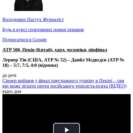
Володимир Пастух
Журналіст
Будь в курсі спортивних новин першим
Підписатися в Google
ATP 500, Пекін (Китай), хард, чоловіки, півфінал
Лернер Тін (США, ATP № 52
) – Даніїл Мєдвєдєв (ATP №
18) – 5:7, 7:5, 4:0 (відмова)
до речі
Сіннер вийшов у фінал престижного турніру в Пекіні – там
він може зіграти проти російського тенісиста-психа (ВІДЕО)
відео дня