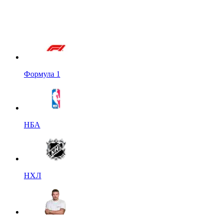
Формула 1
НБА
НХЛ