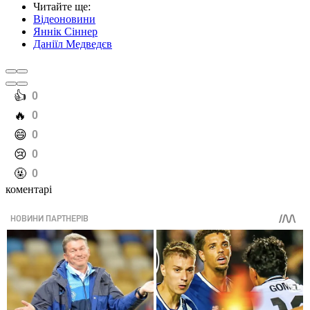
Читайте ще
:
Відеоновини
Яннік Сіннер
Даніїл Медведєв
️👍
0
️🔥
0
️😄
0
️😢
0
️🤬
0
коментарі