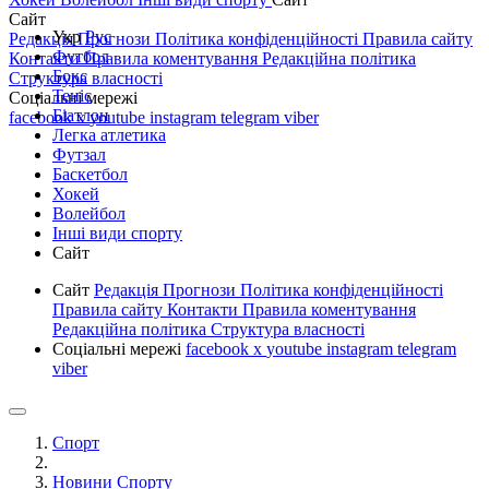
Сайт
Укр
Рус
Редакція
Прогнози
Політика конфіденційності
Правила сайту
Футбол
Контакти
Правила коментування
Редакційна політика
Бокс
Структура власності
Теніс
Соціальні мережі
Біатлон
facebook
x
youtube
instagram
telegram
viber
Легка атлетика
Футзал
Баскетбол
Хокей
Волейбол
Інші види спорту
Сайт
Сайт
Редакція
Прогнози
Політика конфіденційності
Правила сайту
Контакти
Правила коментування
Редакційна політика
Структура власності
Соціальні мережі
facebook
x
youtube
instagram
telegram
viber
Спорт
Новини Спорту