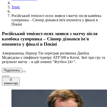
Теніс
Російський тенісист-псих знявся з матчу після камбека
суперника – Сіннер дізнався ім'я опонента у фіналі в
Пекіні
Російський тенісист-псих знявся з матчу після
камбека суперника – Сіннер дізнався ім'я
опонента у фіналі в Пекіні
Американець Лернер Тін переграв росіянина Даніїла
Мєдвєдєва у півфіналі турніру ATP 500 в Китаї. Звіт про гру та
результат матчу – в цій новині "Футбол 24+".
Поділитись
0
коментарі