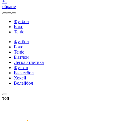
+
1
обране
Футбол
Бокс
Теніс
Футбол
Бокс
Теніс
Біатлон
Легка атлетика
Футзал
Баскетбол
Хокей
Волейбол
топ