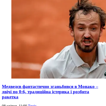
Медведєв фантастично зганьбився в Монако –
двічі по 0:6, традиційна істерика і розбита
ракетка
08 квітня, 11:00
Теніс