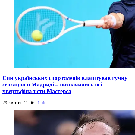
Син українських спортсменів влаштував гучну
сенсацію в Мадриді – визначились всі
чвертьфіналісти Мастерса
29 квітня, 11:06
Теніс