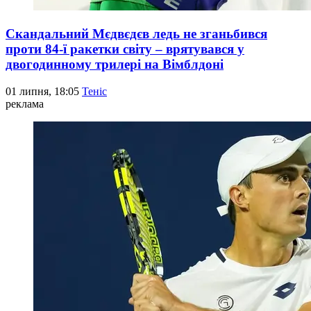
Скандальний Мєдвєдєв ледь не зганьбився
проти 84-ї ракетки світу – врятувався у
двогодинному трилері на Вімблдоні
01 липня, 18:05
Теніс
реклама