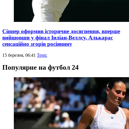
Сіннер оформив історичне досягнення, вперше
вийшовши у фінал Індіан-Веллсу, Алькарас
сенсаційно згорів росіянину
15 березня, 06:41
Теніс
Популярне на футбол 24