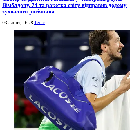
Вімблдону, 74-та ракетка світу відправив додому
зухвалого росіянина
03 липня, 16:28
Теніс