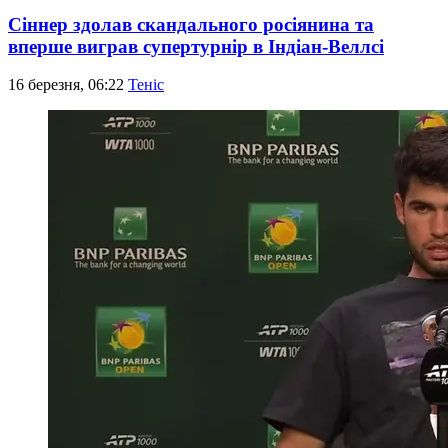
Сіннер здолав скандального росіянина та
вперше виграв супертурнір в Індіан-Веллсі
16 березня, 06:22
Теніс