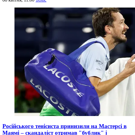
Російського тенісиста принизили на Мастерсі в
Маямі – скандаліст отримав "бублик" і