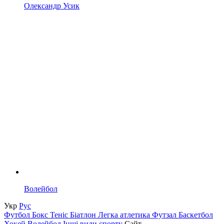
Олександр Усик
Волейбол
Укр
Рус
Футбол
Бокс
Теніс
Біатлон
Легка атлетика
Футзал
Баскетбол
Хокей
Волейбол
Інші види спорту
Сайт