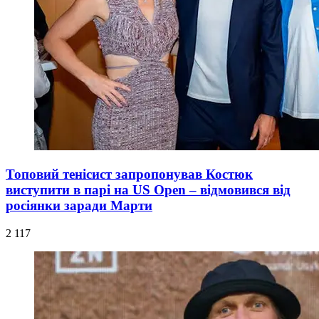
Топовий тенісист запропонував Костюк
виступити в парі на US Open – відмовився від
росіянки заради Марти
2 117