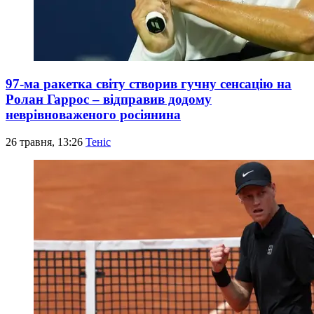
97-ма ракетка світу створив гучну сенсацію на
Ролан Гаррос – відправив додому
неврівноваженого росіянина
26 травня, 13:26
Теніс