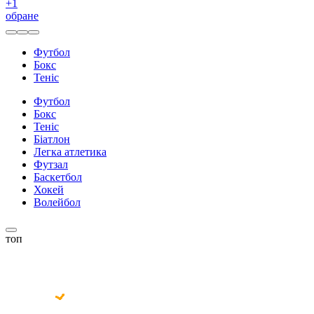
+
1
обране
Футбол
Бокс
Теніс
Футбол
Бокс
Теніс
Біатлон
Легка атлетика
Футзал
Баскетбол
Хокей
Волейбол
топ