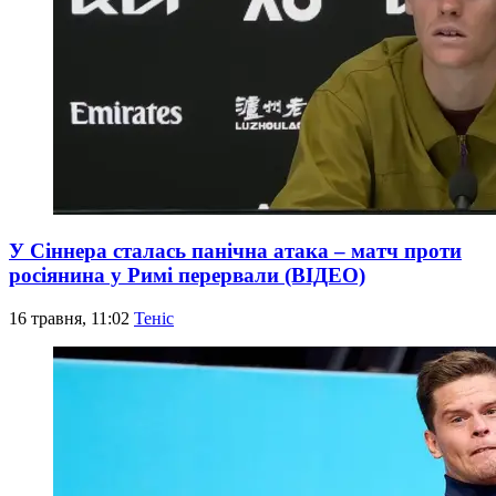
У Сіннера сталась панічна атака – матч проти
росіянина у Римі перервали (ВІДЕО)
16 травня, 11:02
Теніс