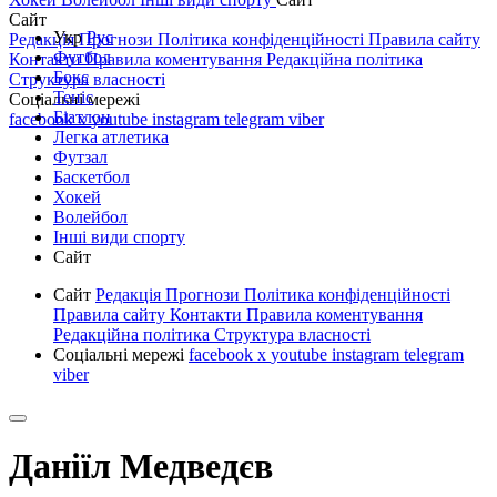
Сайт
Укр
Рус
Редакція
Прогнози
Політика конфіденційності
Правила сайту
Футбол
Контакти
Правила коментування
Редакційна політика
Бокс
Структура власності
Теніс
Соціальні мережі
Біатлон
facebook
x
youtube
instagram
telegram
viber
Легка атлетика
Футзал
Баскетбол
Хокей
Волейбол
Інші види спорту
Сайт
Сайт
Редакція
Прогнози
Політика конфіденційності
Правила сайту
Контакти
Правила коментування
Редакційна політика
Структура власності
Соціальні мережі
facebook
x
youtube
instagram
telegram
viber
Даніїл Медведєв