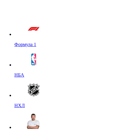
Формула 1
НБА
НХЛ