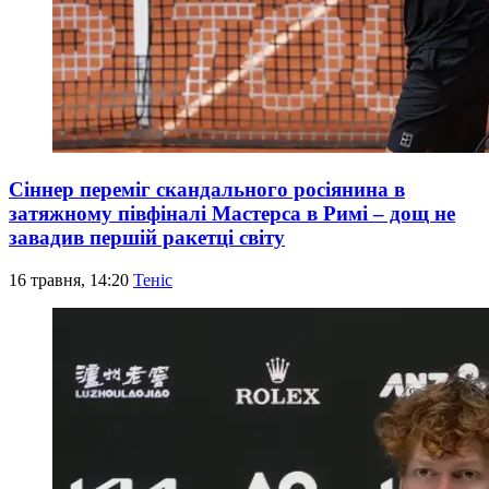
Сіннер переміг скандального росіянина в
затяжному півфіналі Мастерса в Римі – дощ не
завадив першій ракетці світу
16 травня, 14:20
Теніс