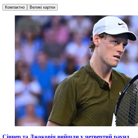
Компактно
Великі картки
Сіннер та Джоковіч вийшли у четвертий раунд