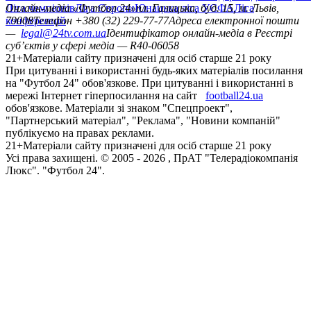
Ліга чемпіонів
Онлайн-медіа «Футбол 24»
Ліга Європи
Юнацька ліга УЄФА
пл. Галицька, буд. 15, м. Львів,
Ліга
конференцій
79008
Телефон +380 (32) 229-77-77
Адреса електронної пошти
—
legal@24tv.com.ua
Ідентифікатор онлайн-медіа в Реєстрі
суб’єктів у сфері медіа — R40-06058
21+
Матеріали сайту призначені для осіб старше 21 року
При цитуванні і використанні будь-яких матеріалів посилання
на "Футбол 24" обов'язкове. При цитуванні і використанні в
мережі Інтернет гіперпосилання на сайт
football24.ua
обов'язкове. Матеріали зі знаком "Спецпроект",
"Партнерський матеріал", "Реклама", "Новини компаній"
публікуємо на правах реклами.
21+
Матеріали сайту призначені для осіб старше 21 року
Усi права захищенi. © 2005 -
2026
, ПрАТ "Телерадіокомпанія
Люкс". "Футбол 24".