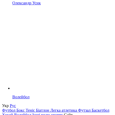
Олександр Усик
Волейбол
Укр
Рус
Футбол
Бокс
Теніс
Біатлон
Легка атлетика
Футзал
Баскетбол
Хокей
Волейбол
Інші види спорту
Сайт