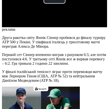
Play
Video
реклама
Друга ракетка світу Яннік Сіннер пробився до фіналу турніру
ATP 500 у Пекіні. У півфіналі італієць у трисетовому матчі
переграв Алекса Де Мінора.
Перший сет Сіннер впевнено виграв з рахунком 6:3, але потім
поступився 4:6. У третьому сеті Яннік все ж вирвав перемогу
– 6:2. Гра тривала 2 години 22 хвилини.
У фіналі італійський тенісист зіграє проти переможця матчу
між Лернером Тіном (США, ATP № 52) та нейтральним
Даніїлом Медведєвим (ATP № 18).