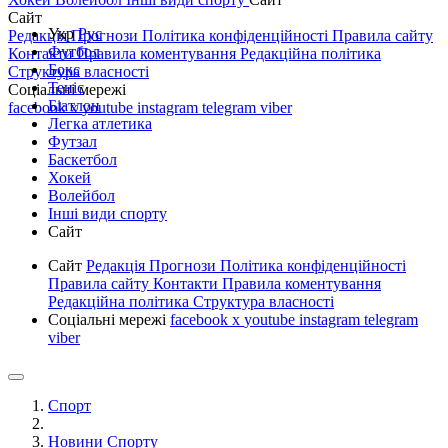
Сайт
Укр
Рус
Редакція
Прогнози
Політика конфіденційності
Правила сайту
Футбол
Контакти
Правила коментування
Редакційна політика
Бокс
Структура власності
Теніс
Соціальні мережі
Біатлон
facebook
x
youtube
instagram
telegram
viber
Легка атлетика
Футзал
Баскетбол
Хокей
Волейбол
Інші види спорту
Сайт
Сайт
Редакція
Прогнози
Політика конфіденційності
Правила сайту
Контакти
Правила коментування
Редакційна політика
Структура власності
Соціальні мережі
facebook
x
youtube
instagram
telegram
viber
Спорт
Новини Спорту