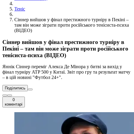
Теніс
Сіннер вийшов у фінал престижного турніру в Пекіні –
там він може зіграти проти російського тенісиста-психа
(ВІДЕО)
Сіннер вийшов у фінал престижного турніру в
Пекіні – там він може зіграти проти російського
тенісиста-психа (ВІДЕО)
Яннік Сіннер переміг Алекса Де Мінора у битві за вихід у
фінал турніру ATP 500 у Китаї. Звіт про гру та результат матчу
– в цій новині "Футбол 24+".
Поділитись
0
коментарі