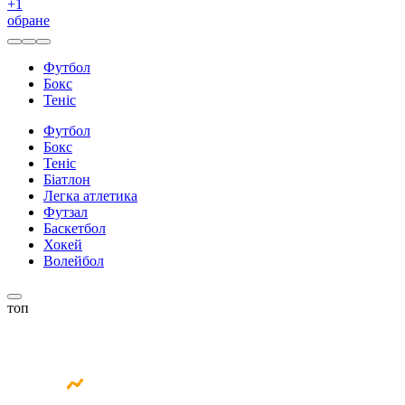
+
1
обране
Футбол
Бокс
Теніс
Футбол
Бокс
Теніс
Біатлон
Легка атлетика
Футзал
Баскетбол
Хокей
Волейбол
топ