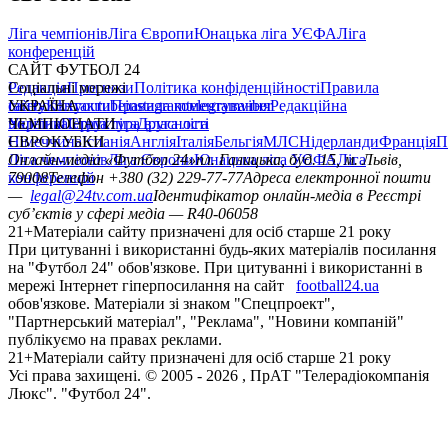
Ліга чемпіонів
Ліга Європи
Юнацька ліга УЄФА
Ліга
конференцій
САЙТ ФУТБОЛ 24
Редакція
Соціальні мережі
Прогнози
Політика конфіденційності
Правила
сайту
facebook
УКРАЇНА
Контакти
x
youtube
Правила коментування
instagram
telegram
viber
Редакційна
політика
Україна
ЧЕМПІОНАТИ
Перша ліга
Структура власності
Друга ліга
Німеччина
ЄВРОКУБКИ
Іспанія
Англія
Італія
Бельгія
МЛС
Нідерланди
Франція
П
Ліга чемпіонів
Онлайн-медіа «Футбол 24»
Ліга Європи
Юнацька ліга УЄФА
пл. Галицька, буд. 15, м. Львів,
Ліга
конференцій
79008
Телефон +380 (32) 229-77-77
Адреса електронної пошти
—
legal@24tv.com.ua
Ідентифікатор онлайн-медіа в Реєстрі
суб’єктів у сфері медіа — R40-06058
21+
Матеріали сайту призначені для осіб старше 21 року
При цитуванні і використанні будь-яких матеріалів посилання
на "Футбол 24" обов'язкове. При цитуванні і використанні в
мережі Інтернет гіперпосилання на сайт
football24.ua
обов'язкове. Матеріали зі знаком "Спецпроект",
"Партнерський матеріал", "Реклама", "Новини компаній"
публікуємо на правах реклами.
21+
Матеріали сайту призначені для осіб старше 21 року
Усi права захищенi. © 2005 -
2026
, ПрАТ "Телерадіокомпанія
Люкс". "Футбол 24".