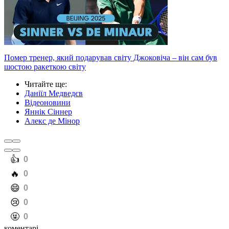
Помер тренер, який подарував світу Джоковіча – він сам був
шостою ракеткою світу
Читайте ще
:
Даніїл Медведєв
Відеоновини
Яннік Сіннер
Алекс де Мінор
️👍
0
️🔥
0
️😄
0
️😢
0
️🤬
0
коментарі