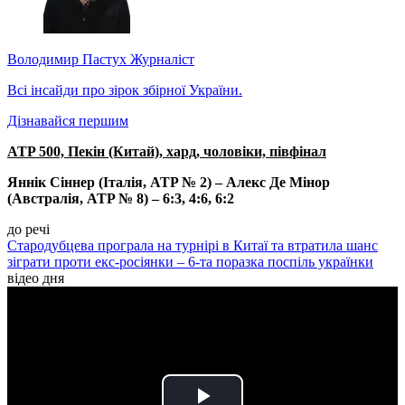
Володимир Пастух
Журналіст
Всі інсайди про зірок збірної України.
Дізнавайся першим
ATP 500, Пекін (Китай), хард, чоловіки, півфінал
Яннік Сіннер (Італія, ATP № 2) – Алекс Де Мінор
(Австралія, ATP № 8) – 6:3, 4:6, 6:2
до речі
Стародубцева програла на турнірі в Китаї та втратила шанс
зіграти проти екс-росіянки – 6-та поразка поспіль українки
відео дня