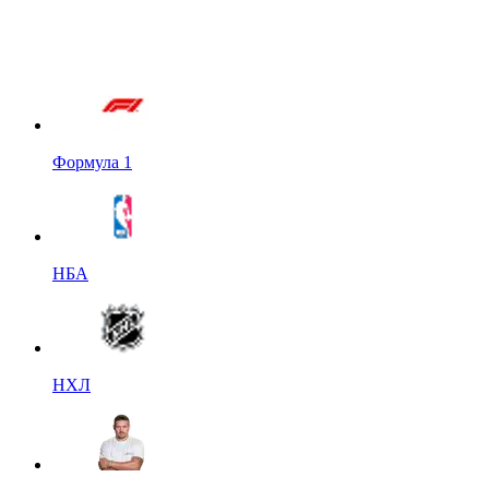
Формула 1
НБА
НХЛ