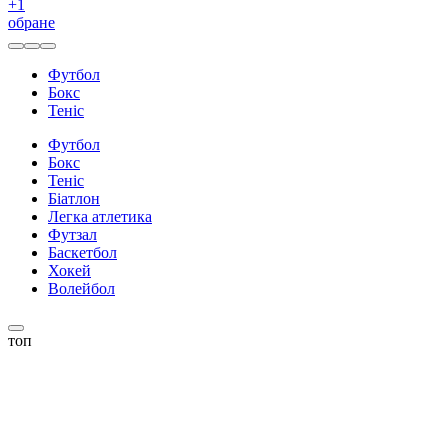
+
1
обране
Футбол
Бокс
Теніс
Футбол
Бокс
Теніс
Біатлон
Легка атлетика
Футзал
Баскетбол
Хокей
Волейбол
топ