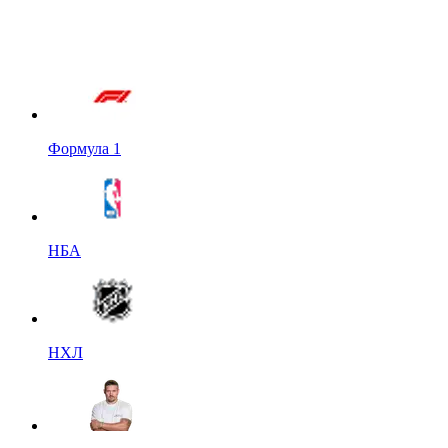
Формула 1
НБА
НХЛ