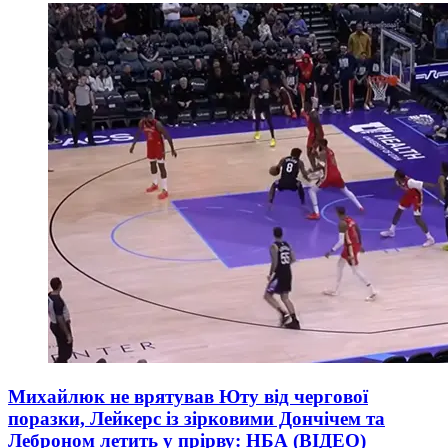
Михайлюк не врятував Юту від чергової
поразки, Лейкерс із зірковими Дончічем та
Леброном летить у прірву: НБА (ВІДЕО)