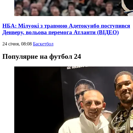
НБА: Мілуокі з травмою Адетокунбо поступився
Денверу, вольова перемога Атланти (ВІДЕО)
24 січня, 08:08
Баскетбол
Популярне на футбол 24