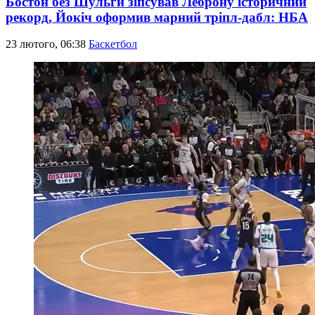
Бостон без Шульги зіпсував Леброну історичний
рекорд, Йокіч оформив марний тріпл-дабл: НБА
23 лютого, 06:38
Баскетбол