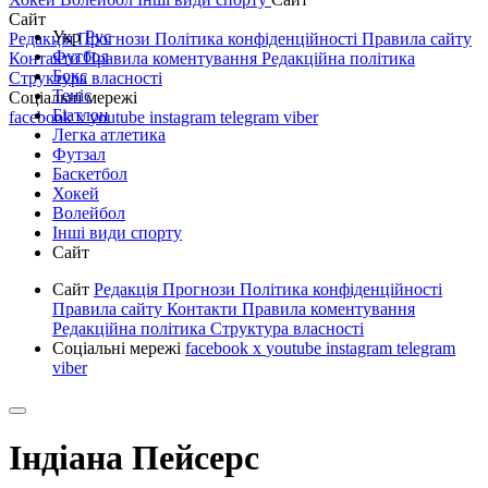
Сайт
Укр
Рус
Редакція
Прогнози
Політика конфіденційності
Правила сайту
Футбол
Контакти
Правила коментування
Редакційна політика
Бокс
Структура власності
Теніс
Соціальні мережі
Біатлон
facebook
x
youtube
instagram
telegram
viber
Легка атлетика
Футзал
Баскетбол
Хокей
Волейбол
Інші види спорту
Сайт
Сайт
Редакція
Прогнози
Політика конфіденційності
Правила сайту
Контакти
Правила коментування
Редакційна політика
Структура власності
Соціальні мережі
facebook
x
youtube
instagram
telegram
viber
Індіана Пейсерс