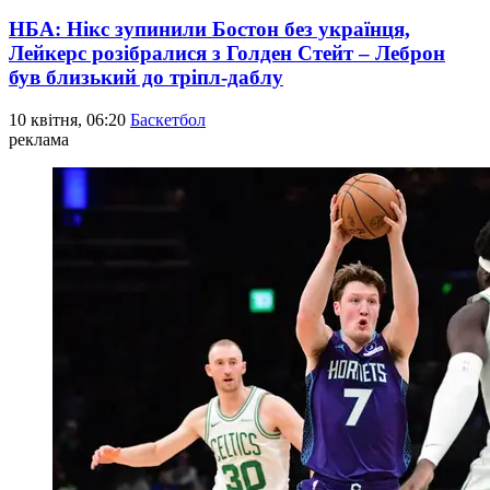
НБА: Нікс зупинили Бостон без українця,
Лейкерс розібралися з Голден Стейт – Леброн
був близький до тріпл-даблу
10 квітня, 06:20
Баскетбол
реклама