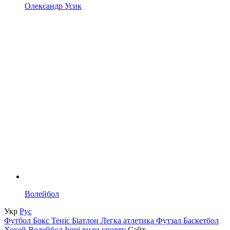
Олександр Усик
Волейбол
Укр
Рус
Футбол
Бокс
Теніс
Біатлон
Легка атлетика
Футзал
Баскетбол
Хокей
Волейбол
Інші види спорту
Сайт