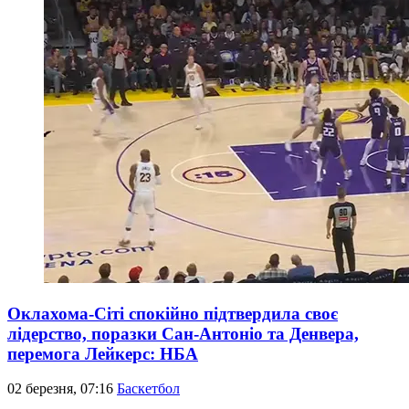
Оклахома-Сіті спокійно підтвердила своє
лідерство, поразки Сан-Антоніо та Денвера,
перемога Лейкерс: НБА
02 березня, 07:16
Баскетбол