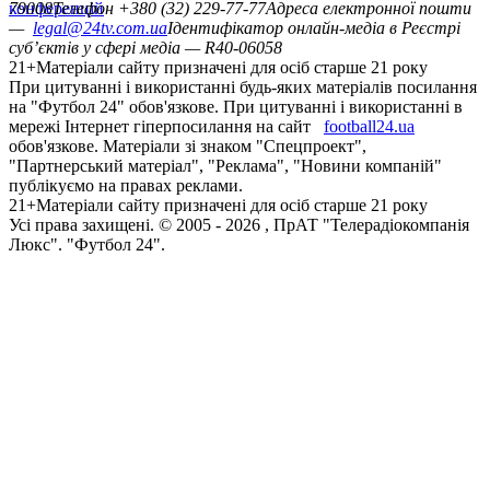
конференцій
79008
Телефон +380 (32) 229-77-77
Адреса електронної пошти
—
legal@24tv.com.ua
Ідентифікатор онлайн-медіа в Реєстрі
суб’єктів у сфері медіа — R40-06058
21+
Матеріали сайту призначені для осіб старше 21 року
При цитуванні і використанні будь-яких матеріалів посилання
на "Футбол 24" обов'язкове. При цитуванні і використанні в
мережі Інтернет гіперпосилання на сайт
football24.ua
обов'язкове. Матеріали зі знаком "Спецпроект",
"Партнерський матеріал", "Реклама", "Новини компаній"
публікуємо на правах реклами.
21+
Матеріали сайту призначені для осіб старше 21 року
Усi права захищенi. © 2005 -
2026
, ПрАТ "Телерадіокомпанія
Люкс". "Футбол 24".