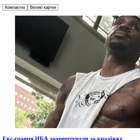
Компактно
Великі картки
Екс-гравця НБА заарештували за крадіжку