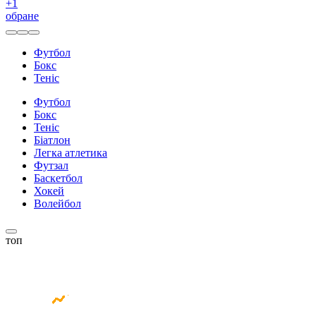
+
1
обране
Футбол
Бокс
Теніс
Футбол
Бокс
Теніс
Біатлон
Легка атлетика
Футзал
Баскетбол
Хокей
Волейбол
топ