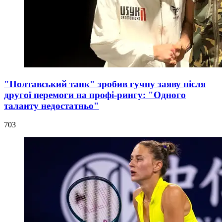
"Полтавський танк" зробив гучну заяву після
другої перемоги на профі-рингу: "Одного
таланту недостатньо"
703