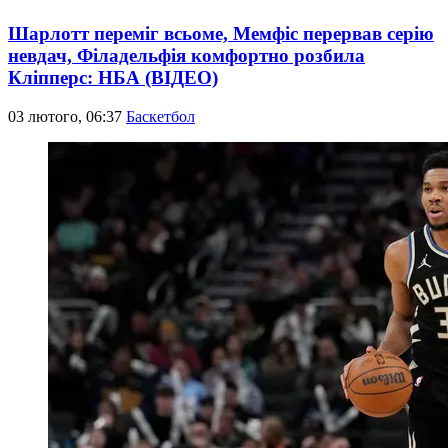
Шарлотт переміг всьоме, Мемфіс перервав серію
невдач, Філадельфія комфортно розбила
Кліпперс: НБА (ВІДЕО)
03 лютого, 06:37
Баскетбол