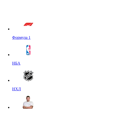
Формула 1
НБА
НХЛ