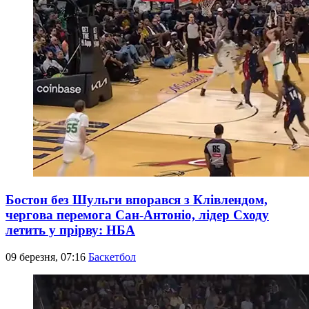
Бостон без Шульги впорався з Клівлендом,
чергова перемога Сан-Антоніо, лідер Сходу
летить у прірву: НБА
09 березня, 07:16
Баскетбол