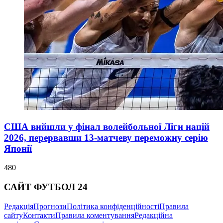
США вийшли у фінал волейбольної Ліги націй
2026, перервавши 13-матчеву переможну серію
Японії
480
САЙТ ФУТБОЛ 24
Редакція
Прогнози
Політика конфіденційності
Правила
сайту
Контакти
Правила коментування
Редакційна