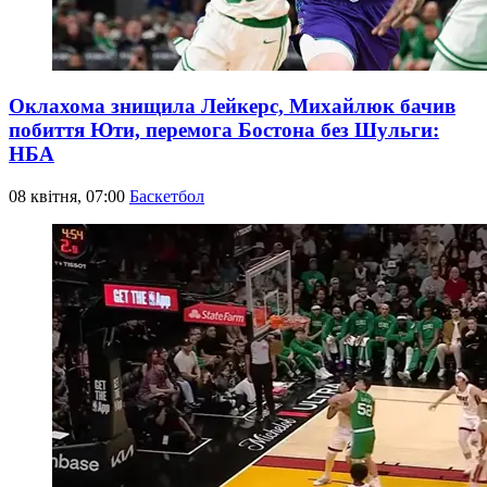
Оклахома знищила Лейкерс, Михайлюк бачив
побиття Юти, перемога Бостона без Шульги:
НБА
08 квітня, 07:00
Баскетбол