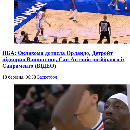
НБА: Оклахома дотисла Орландо, Детройт
підкорив Вашингтон, Сан-Антоніо розібрався із
Сакраменто (ВІДЕО)
18 березня, 06:38
Баскетбол