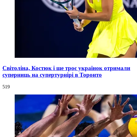
Світоліна, Костюк і ще троє українок отримали
суперниць на супертурнірі в Торонто
519