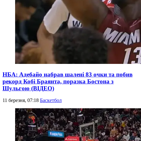
НБА: Адебайо набрав шалені 83 очки та побив
рекорд Кобі Браянта, поразка Бостона з
Шульгою (ВІДЕО)
11 березня, 07:18
Баскетбол