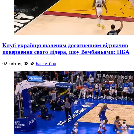
Клуб українця шаленим досягненням відзначив
повернення свого лідера, шоу Вембаньями: НБА
02 квітня, 08:58
Баскетбол