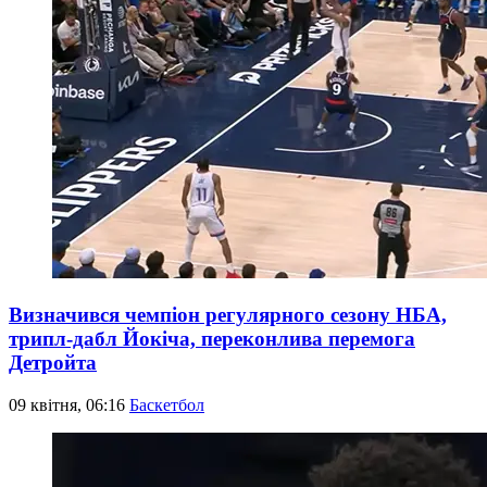
Визначився чемпіон регулярного сезону НБА,
трипл-дабл Йокіча, переконлива перемога
Детройта
09 квітня, 06:16
Баскетбол