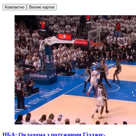
Компактно
Великі картки
НБА: Оклахома з потужними Гілджес-