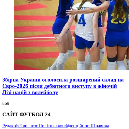
Збірна України оголосила розширений склад на
Євро-2026 після дебютного виступу в жіночій
Лізі націй з волейболу
869
САЙТ ФУТБОЛ 24
Редакція
Прогнози
Політика конфіденційності
Правила