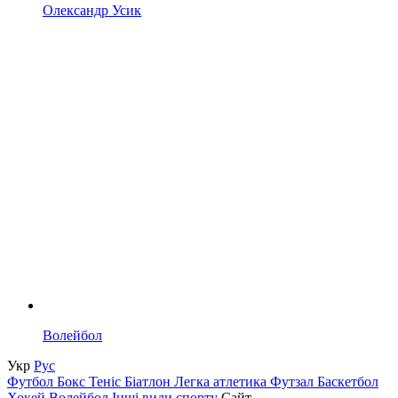
Олександр Усик
Волейбол
Укр
Рус
Футбол
Бокс
Теніс
Біатлон
Легка атлетика
Футзал
Баскетбол
Хокей
Волейбол
Інші види спорту
Сайт