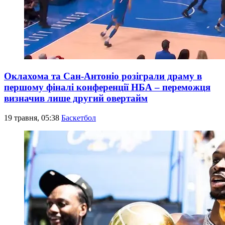
Оклахома та Сан-Антоніо розіграли драму в
першому фіналі конференції НБА – переможця
визначив лише другий овертайм
19 травня, 05:38
Баскетбол