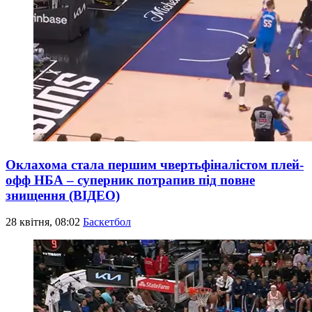
Оклахома стала першим чвертьфіналістом плей-
офф НБА – суперник потрапив під повне
знищення (ВІДЕО)
28 квітня, 08:02
Баскетбол