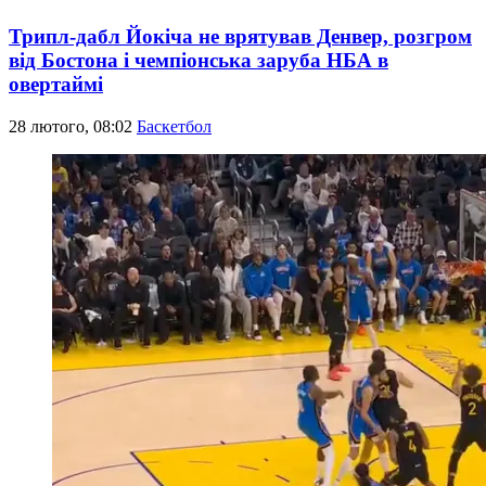
Трипл-дабл Йокіча не врятував Денвер, розгром
від Бостона і чемпіонська заруба НБА в
овертаймі
28 лютого, 08:02
Баскетбол