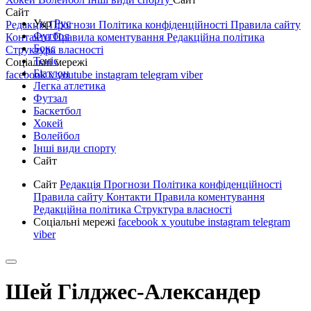
Сайт
Укр
Рус
Редакція
Прогнози
Політика конфіденційності
Правила сайту
Футбол
Контакти
Правила коментування
Редакційна політика
Бокс
Структура власності
Теніс
Соціальні мережі
Біатлон
facebook
x
youtube
instagram
telegram
viber
Легка атлетика
Футзал
Баскетбол
Хокей
Волейбол
Інші види спорту
Сайт
Сайт
Редакція
Прогнози
Політика конфіденційності
Правила сайту
Контакти
Правила коментування
Редакційна політика
Структура власності
Соціальні мережі
facebook
x
youtube
instagram
telegram
viber
Шей Гілджес-Александер