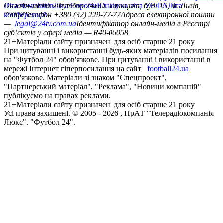
Ліга чемпіонів
Онлайн-медіа «Футбол 24»
Ліга Європи
Юнацька ліга УЄФА
пл. Галицька, буд. 15, м. Львів,
Ліга
конференцій
79008
Телефон +380 (32) 229-77-77
Адреса електронної пошти
—
legal@24tv.com.ua
Ідентифікатор онлайн-медіа в Реєстрі
суб’єктів у сфері медіа — R40-06058
21+
Матеріали сайту призначені для осіб старше 21 року
При цитуванні і використанні будь-яких матеріалів посилання
на "Футбол 24" обов'язкове. При цитуванні і використанні в
мережі Інтернет гіперпосилання на сайт
football24.ua
обов'язкове. Матеріали зі знаком "Спецпроект",
"Партнерський матеріал", "Реклама", "Новини компаній"
публікуємо на правах реклами.
21+
Матеріали сайту призначені для осіб старше 21 року
Усi права захищенi. © 2005 -
2026
, ПрАТ "Телерадіокомпанія
Люкс". "Футбол 24".