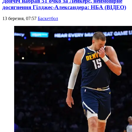
Дончіч набрав 51 очко за Лейкерс, неймовірне
досягнення Гілджес-Александера: НБА (ВІДЕО)
13 березня, 07:57
Баскетбол