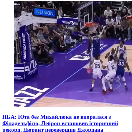
НБА: Юта без Михайлюка не впоралася з
Філадельфією, Леброн встановив історичний
рекорд, Дюрант перевершив Джордана