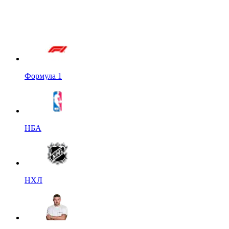
Формула 1
НБА
НХЛ