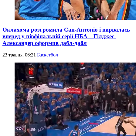
Оклахома розгромила Сан-Антоніо і вирвалась
вперед у півфінальній серії НБА – Гілджес-
Александер оформив дабл-дабл
23 травня, 06:21
Баскетбол