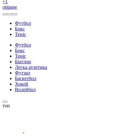
+
1
обране
Футбол
Бокс
Теніс
Футбол
Бокс
Теніс
Біатлон
Легка атлетика
Футзал
Баскетбол
Хокей
Волейбол
топ