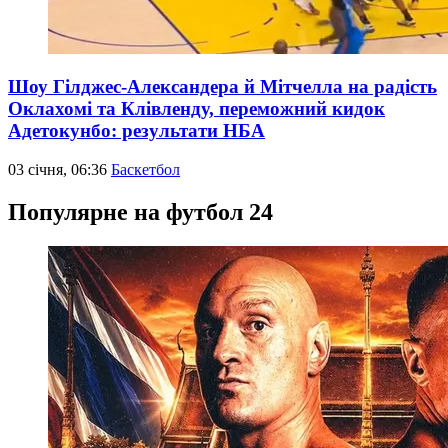
Шоу Гілджес-Александера й Мітчелла на радість
Оклахомі та Клівленду, переможний кидок
Адетокунбо: результати НБА
03 січня, 06:36
Баскетбол
Популярне на футбол 24