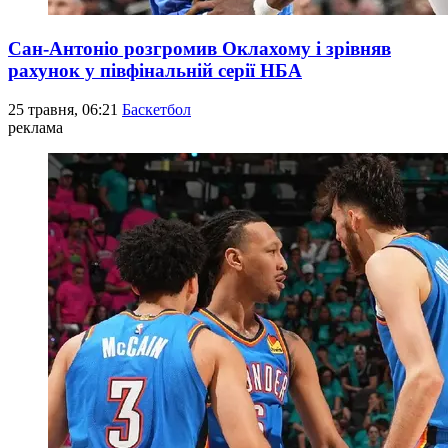
Сан-Антоніо розгромив Оклахому і зрівняв
рахунок у півфінальній серії НБА
25 травня, 06:21
Баскетбол
реклама