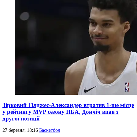
Зірковий Гілджес-Александер втратив 1-ше місце
у рейтингу MVP сезону НБА, Дончіч впав з
другої позиції
27 березня, 18:16
Баскетбол