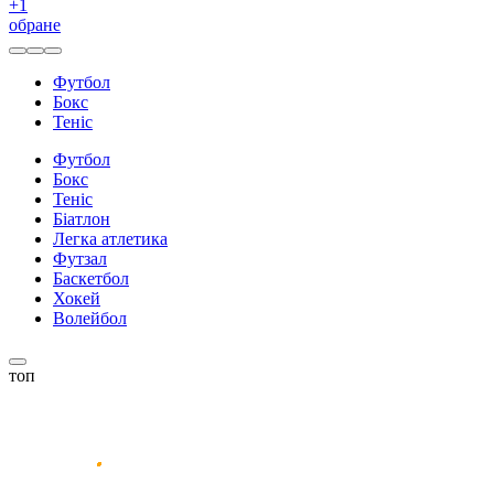
+
1
обране
Футбол
Бокс
Теніс
Футбол
Бокс
Теніс
Біатлон
Легка атлетика
Футзал
Баскетбол
Хокей
Волейбол
топ