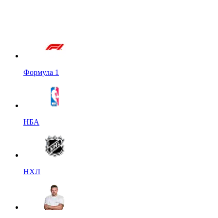
Формула 1
НБА
НХЛ