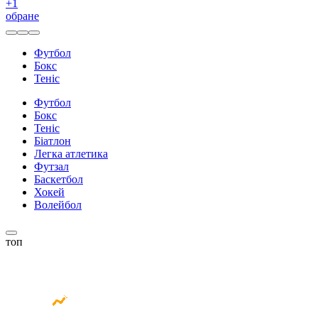
+
1
обране
Футбол
Бокс
Теніс
Футбол
Бокс
Теніс
Біатлон
Легка атлетика
Футзал
Баскетбол
Хокей
Волейбол
топ