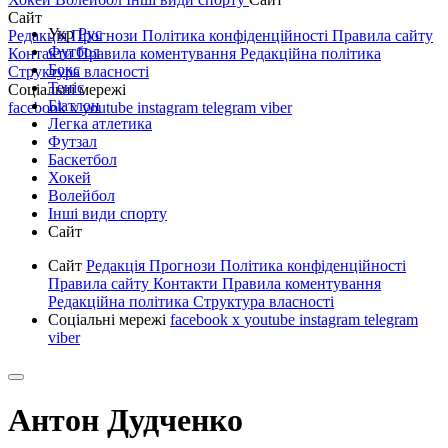
Сайт
Укр
Рус
Редакція
Прогнози
Політика конфіденційності
Правила сайту
Футбол
Контакти
Правила коментування
Редакційна політика
Бокс
Структура власності
Теніс
Соціальні мережі
Біатлон
facebook
x
youtube
instagram
telegram
viber
Легка атлетика
Футзал
Баскетбол
Хокей
Волейбол
Інші види спорту
Сайт
Сайт
Редакція
Прогнози
Політика конфіденційності
Правила сайту
Контакти
Правила коментування
Редакційна політика
Структура власності
Соціальні мережі
facebook
x
youtube
instagram
telegram
viber
Антон Дудченко