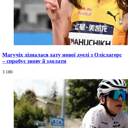
Магучіх дізналася дату нової дуелі з Оліслагерс
– спробує знову її здолати
3 180