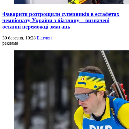
Фаворити розтрощили суперників в естафетах
чемпіонату України з біатлону – визначені
останні переможці змагань
30 березня, 10:28
Біатлон
реклама