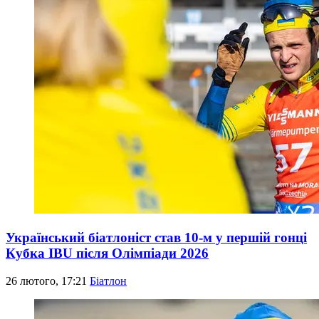
Український біатлоніст став 10-м у першій гонці
Кубка IBU після Олімпіади 2026
26 лютого, 17:21
Біатлон