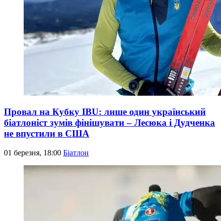
Провал на Кубку IBU: лише один український
біатлоніст зумів фінішувати – Лесюка і Дудченка
не впустили в США
01 березня, 18:00
Біатлон