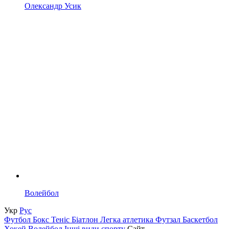
Олександр Усик
Волейбол
Укр
Рус
Футбол
Бокс
Теніс
Біатлон
Легка атлетика
Футзал
Баскетбол
Хокей
Волейбол
Інші види спорту
Сайт