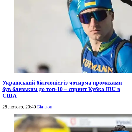
Український біатлоніст із чотирма промахами
був близьким до топ-10 – спринт Кубка IBU в
США
28 лютого, 20:40
Біатлон