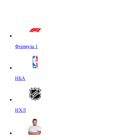
Формула 1
НБА
НХЛ