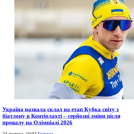
Україна назвала склад на етап Кубка світу з
біатлону в Контіолахті – серйозні зміни після
провалу на Олімпіаді 2026
24 лютого, 10:04
Біатлон