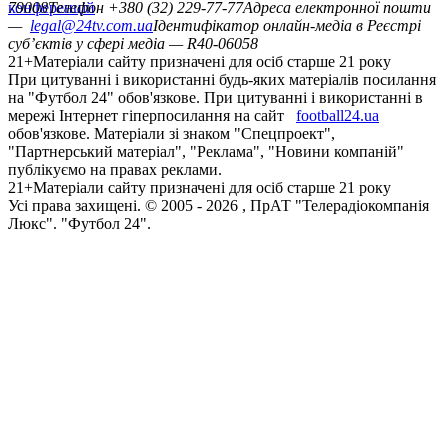
конференцій
79008
Телефон +380 (32) 229-77-77
Адреса електронної пошти
—
legal@24tv.com.ua
Ідентифікатор онлайн-медіа в Реєстрі
суб’єктів у сфері медіа — R40-06058
21+
Матеріали сайту призначені для осіб старше 21 року
При цитуванні і використанні будь-яких матеріалів посилання
на "Футбол 24" обов'язкове. При цитуванні і використанні в
мережі Інтернет гіперпосилання на сайт
football24.ua
обов'язкове. Матеріали зі знаком "Спецпроект",
"Партнерський матеріал", "Реклама", "Новини компаній"
публікуємо на правах реклами.
21+
Матеріали сайту призначені для осіб старше 21 року
Усi права захищенi. © 2005 -
2026
, ПрАТ "Телерадіокомпанія
Люкс". "Футбол 24".