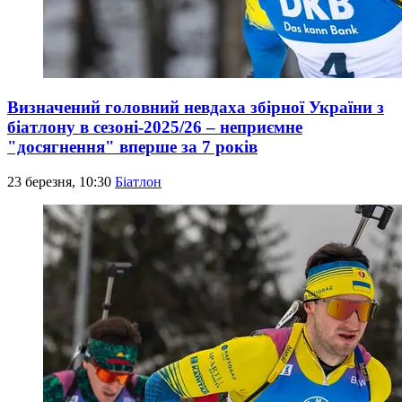
Визначений головний невдаха збірної України з
біатлону в сезоні-2025/26 – неприємне
"досягнення" вперше за 7 років
23 березня, 10:30
Біатлон