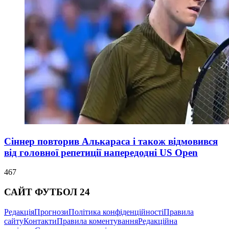
Сіннер повторив Алькараса і також відмовився
від головної репетиції напередодні US Open
467
САЙТ ФУТБОЛ 24
Редакція
Прогнози
Політика конфіденційності
Правила
сайту
Контакти
Правила коментування
Редакційна