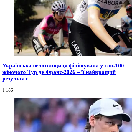
Українська велогонщиця фінішувала у топ-100
жіночого Тур де Франс-2026 – її найкращий
результат
1 186