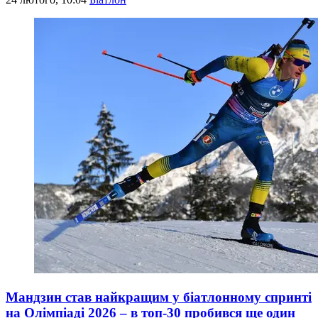
Мандзин став найкращим у біатлонному спринті
на Олімпіаді 2026 – в топ-30 пробився ще один