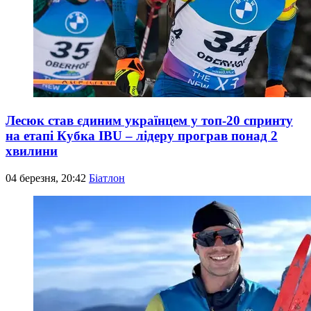
Лесюк став єдиним українцем у топ-20 спринту
на етапі Кубка IBU – лідеру програв понад 2
хвилини
04 березня, 20:42
Біатлон