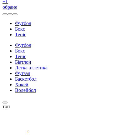
+
1
обране
Футбол
Бокс
Теніс
Футбол
Бокс
Теніс
Біатлон
Легка атлетика
Футзал
Баскетбол
Хокей
Волейбол
топ