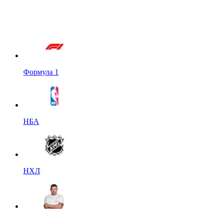
Формула 1
НБА
НХЛ