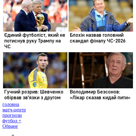
головна
матч-центр
прогнози
футбол +
Обране