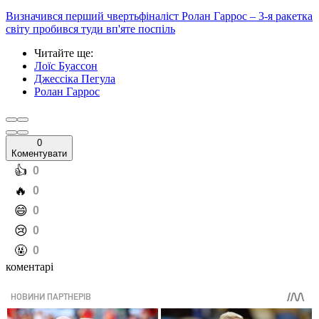
Визначився перший чвертьфіналіст Ролан Гаррос – 3-я ракетка
світу пробився туди вп'яте поспіль
Читайте ще
:
Лоїс Буассон
Джессіка Пегула
Ролан Гаррос
0
Коментувати
️👍
0
️🔥
0
️😄
0
️😢
0
️🤬
0
коментарі