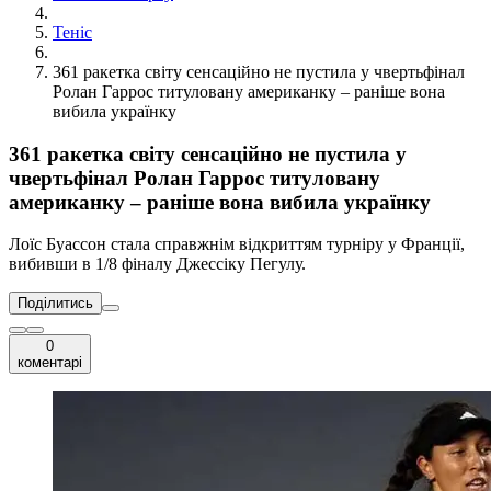
Теніс
361 ракетка світу сенсаційно не пустила у чвертьфінал
Ролан Гаррос титуловану американку – раніше вона
вибила українку
361 ракетка світу сенсаційно не пустила у
чвертьфінал Ролан Гаррос титуловану
американку – раніше вона вибила українку
Лоїс Буассон стала справжнім відкриттям турніру у Франції,
вибивши в 1/8 фіналу Джессіку Пегулу.
Поділитись
0
коментарі