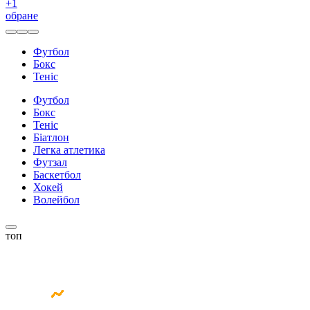
+
1
обране
Футбол
Бокс
Теніс
Футбол
Бокс
Теніс
Біатлон
Легка атлетика
Футзал
Баскетбол
Хокей
Волейбол
топ