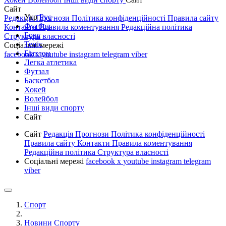
Сайт
Укр
Рус
Редакція
Прогнози
Політика конфіденційності
Правила сайту
Футбол
Контакти
Правила коментування
Редакційна політика
Бокс
Структура власності
Теніс
Соціальні мережі
Біатлон
facebook
x
youtube
instagram
telegram
viber
Легка атлетика
Футзал
Баскетбол
Хокей
Волейбол
Інші види спорту
Сайт
Сайт
Редакція
Прогнози
Політика конфіденційності
Правила сайту
Контакти
Правила коментування
Редакційна політика
Структура власності
Соціальні мережі
facebook
x
youtube
instagram
telegram
viber
Спорт
Новини Спорту