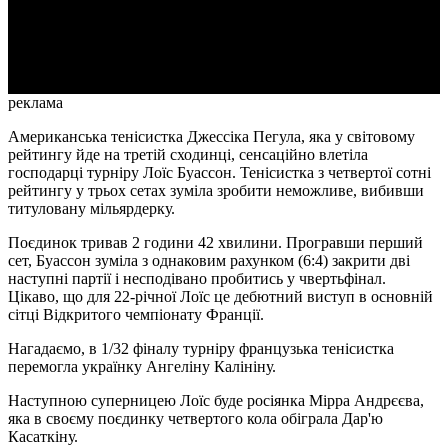
Video
реклама
Американська тенісистка Джессіка Пегула, яка у світовому
рейтингу йде на третій сходинці, сенсаційно влетіла
господарці турніру Лоїс Буассон. Тенісистка з четвертої сотні
рейтингу у трьох сетах зуміла зробити неможливе, вибивши
титуловану мільярдерку.
Поєдинок тривав 2 години 42 хвилини. Програвши перший
сет, Буассон зуміла з однаковим рахунком (6:4) закрити дві
наступні партії і несподівано пробитись у чвертьфінал.
Цікаво, що для 22-річної Лоїс це дебютний виступ в основній
сітці Відкритого чемпіонату Франції.
Нагадаємо, в 1/32 фіналу турніру французька тенісистка
перемогла українку Ангеліну Калініну.
Наступною суперницею Лоїс буде росіянка Мірра Андрєєва,
яка в своєму поєдинку четвертого кола обіграла Дар'ю
Касаткіну.