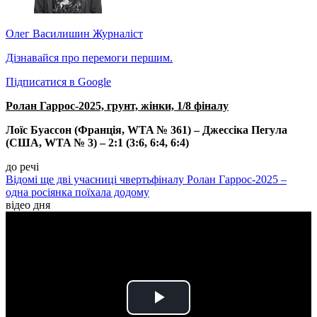
Олег Василишин
Журналіст
Дізнавайся про перемоги першим.
Підписатися в Google
Ролан Гаррос-2025, грунт, жінки, 1/8 фіналу
Лоїс Буассон (Франція, WTA № 361) – Джессіка Пегула
(США, WTA № 3) – 2:1 (3:6, 6:4, 6:4)
до речі
Відомі ще дві учасниці чвертьфіналу Ролан Гаррос-2025 –
одна росіянка поїхала додому
відео дня
Play