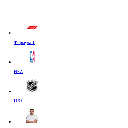
Формула 1
НБА
НХЛ