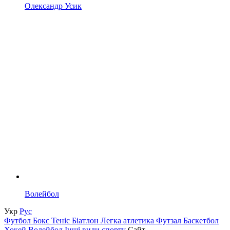
Олександр Усик
Волейбол
Укр
Рус
Футбол
Бокс
Теніс
Біатлон
Легка атлетика
Футзал
Баскетбол
Хокей
Волейбол
Інші види спорту
Сайт