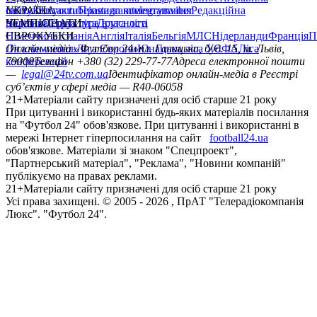
сайту
facebook
УКРАЇНА
Контакти
x
youtube
Правила коментування
instagram
telegram
viber
Редакційна
політика
Україна
ЧЕМПІОНАТИ
Перша ліга
Структура власності
Друга ліга
Німеччина
ЄВРОКУБКИ
Іспанія
Англія
Італія
Бельгія
МЛС
Нідерланди
Франція
П
Ліга чемпіонів
Онлайн-медіа «Футбол 24»
Ліга Європи
Юнацька ліга УЄФА
пл. Галицька, буд. 15, м. Львів,
Ліга
конференцій
79008
Телефон +380 (32) 229-77-77
Адреса електронної пошти
—
legal@24tv.com.ua
Ідентифікатор онлайн-медіа в Реєстрі
суб’єктів у сфері медіа — R40-06058
21+
Матеріали сайту призначені для осіб старше 21 року
При цитуванні і використанні будь-яких матеріалів посилання
на "Футбол 24" обов'язкове. При цитуванні і використанні в
мережі Інтернет гіперпосилання на сайт
football24.ua
обов'язкове. Матеріали зі знаком "Спецпроект",
"Партнерський матеріал", "Реклама", "Новини компаній"
публікуємо на правах реклами.
21+
Матеріали сайту призначені для осіб старше 21 року
Усi права захищенi. © 2005 -
2026
, ПрАТ "Телерадіокомпанія
Люкс". "Футбол 24".