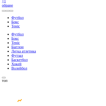
+
1
обране
Футбол
Бокс
Теніс
Футбол
Бокс
Теніс
Біатлон
Легка атлетика
Футзал
Баскетбол
Хокей
Волейбол
топ