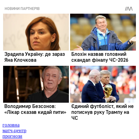
головна
матч-центр
прогнози