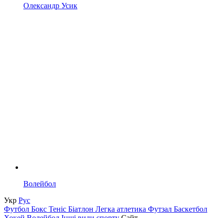
Олександр Усик
Волейбол
Укр
Рус
Футбол
Бокс
Теніс
Біатлон
Легка атлетика
Футзал
Баскетбол
Хокей
Волейбол
Інші види спорту
Сайт