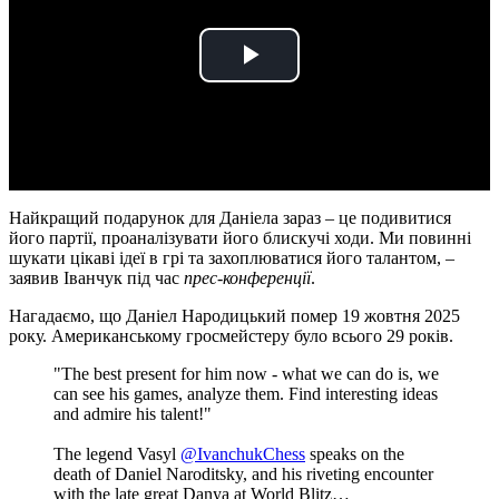
Play
Video
Найкращий подарунок для Даніела зараз – це подивитися
його партії, проаналізувати його блискучі ходи. Ми повинні
шукати цікаві ідеї в грі та захоплюватися його талантом, –
заявив Іванчук під час
прес-конференції
.
Нагадаємо, що Даніел Народицький помер 19 жовтня 2025
року. Американському гросмейстеру було всього 29 років.
"The best present for him now - what we can do is, we
can see his games, analyze them. Find interesting ideas
and admire his talent!"
The legend Vasyl
@IvanchukChess
speaks on the
death of Daniel Naroditsky, and his riveting encounter
with the late great Danya at World Blitz…