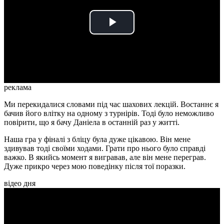
Play
Video
реклама
Ми перекидалися словами під час шахових лекцій. Востаннє я
бачив його влітку на одному з турнірів. Тоді було неможливо
повірити, що я бачу Даніела в останній раз у житті.
Наша гра у фіналі з бліцу була дуже цікавою. Він мене
здивував тоді своїми ходами. Грати про нього було справді
важко. В якийсь момент я вигравав, але він мене переграв.
Дуже прикро через мою поведінку після тої поразки.
відео дня