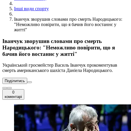
Інші види спорту
Іванчук зворушив словами про смерть Народицького:
"Неможливо повірити, що я бачив його востаннє у
житті"
Іванчук зворушив словами про смерть
Народицького: "Неможливо повірити, що я
бачив його востаннє у житті"
Український гросмейстер Василь Іванчук прокоментував
смерть американського шахіста Даніела Народицького.
Поділитись
0
коментарі