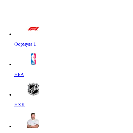
Формула 1
НБА
НХЛ