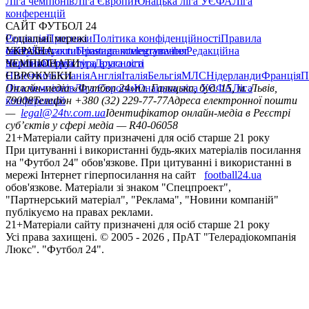
Ліга чемпіонів
Ліга Європи
Юнацька ліга УЄФА
Ліга
конференцій
САЙТ ФУТБОЛ 24
Редакція
Соціальні мережі
Прогнози
Політика конфіденційності
Правила
сайту
facebook
УКРАЇНА
Контакти
x
youtube
Правила коментування
instagram
telegram
viber
Редакційна
політика
Україна
ЧЕМПІОНАТИ
Перша ліга
Структура власності
Друга ліга
Німеччина
ЄВРОКУБКИ
Іспанія
Англія
Італія
Бельгія
МЛС
Нідерланди
Франція
П
Ліга чемпіонів
Онлайн-медіа «Футбол 24»
Ліга Європи
Юнацька ліга УЄФА
пл. Галицька, буд. 15, м. Львів,
Ліга
конференцій
79008
Телефон +380 (32) 229-77-77
Адреса електронної пошти
—
legal@24tv.com.ua
Ідентифікатор онлайн-медіа в Реєстрі
суб’єктів у сфері медіа — R40-06058
21+
Матеріали сайту призначені для осіб старше 21 року
При цитуванні і використанні будь-яких матеріалів посилання
на "Футбол 24" обов'язкове. При цитуванні і використанні в
мережі Інтернет гіперпосилання на сайт
football24.ua
обов'язкове. Матеріали зі знаком "Спецпроект",
"Партнерський матеріал", "Реклама", "Новини компаній"
публікуємо на правах реклами.
21+
Матеріали сайту призначені для осіб старше 21 року
Усi права захищенi. © 2005 -
2026
, ПрАТ "Телерадіокомпанія
Люкс". "Футбол 24".