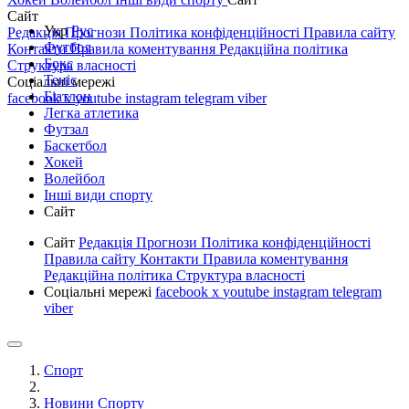
Сайт
Укр
Рус
Редакція
Прогнози
Політика конфіденційності
Правила сайту
Футбол
Контакти
Правила коментування
Редакційна політика
Бокс
Структура власності
Теніс
Соціальні мережі
Біатлон
facebook
x
youtube
instagram
telegram
viber
Легка атлетика
Футзал
Баскетбол
Хокей
Волейбол
Інші види спорту
Сайт
Сайт
Редакція
Прогнози
Політика конфіденційності
Правила сайту
Контакти
Правила коментування
Редакційна політика
Структура власності
Соціальні мережі
facebook
x
youtube
instagram
telegram
viber
Спорт
Новини Спорту