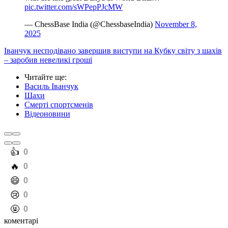
pic.twitter.com/sWPepPJcMW
— ChessBase India (@ChessbaseIndia)
November 8,
2025
Іванчук несподівано завершив виступи на Кубку світу з шахів
– заробив невеликі гроші
Читайте ще
:
Василь Іванчук
Шахи
Смерті спортсменів
Відеоновини
️👍
0
️🔥
0
️😄
0
️😢
0
️🤬
0
коментарі