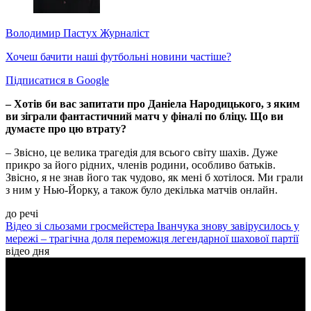
Володимир Пастух
Журналіст
Хочеш бачити наші футбольні новини частіше?
Підписатися в Google
– Хотів би вас запитати про Даніела Народицького, з яким
ви зіграли фантастичний матч у фіналі по бліцу. Що ви
думаєте про цю втрату?
– Звісно, це велика трагедія для всього світу шахів. Дуже
прикро за його рідних, членів родини, особливо батьків.
Звісно, я не знав його так чудово, як мені б хотілося. Ми грали
з ним у Нью-Йорку, а також було декілька матчів онлайн.
до речі
Відео зі сльозами гросмейстера Іванчука знову завірусилось у
мережі – трагічна доля переможця легендарної шахової партії
відео дня