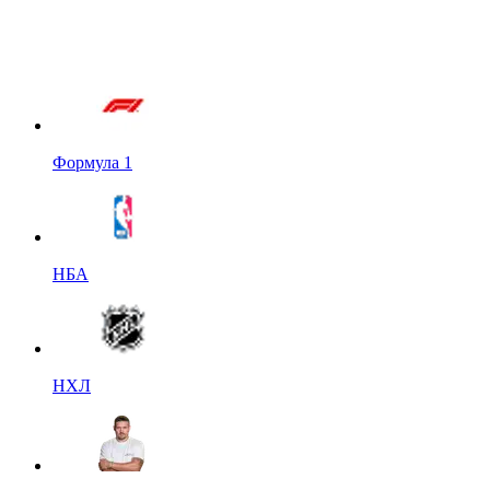
Формула 1
НБА
НХЛ