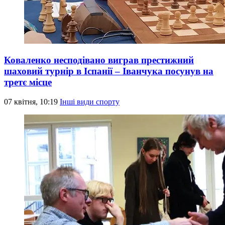
Коваленко несподівано виграв престижний
шаховий турнір в Іспанії – Іванчука посунув на
третє місце
07 квітня, 10:19
Інші види спорту