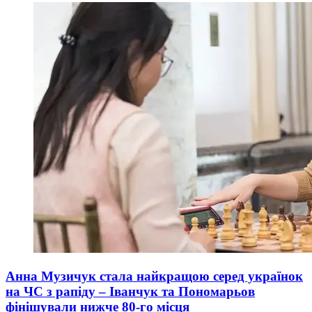
Анна Музичук стала найкращою серед українок
на ЧС з рапіду – Іванчук та Пономарьов
фінішували нижче 80-го місця