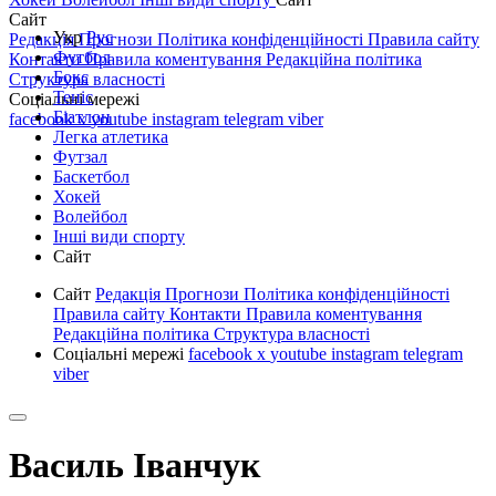
Сайт
Укр
Рус
Редакція
Прогнози
Політика конфіденційності
Правила сайту
Футбол
Контакти
Правила коментування
Редакційна політика
Бокс
Структура власності
Теніс
Соціальні мережі
Біатлон
facebook
x
youtube
instagram
telegram
viber
Легка атлетика
Футзал
Баскетбол
Хокей
Волейбол
Інші види спорту
Сайт
Сайт
Редакція
Прогнози
Політика конфіденційності
Правила сайту
Контакти
Правила коментування
Редакційна політика
Структура власності
Соціальні мережі
facebook
x
youtube
instagram
telegram
viber
Василь Іванчук