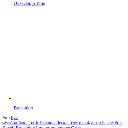
Олександр Усик
Волейбол
Укр
Рус
Футбол
Бокс
Теніс
Біатлон
Легка атлетика
Футзал
Баскетбол
Хокей
Волейбол
Інші види спорту
Сайт