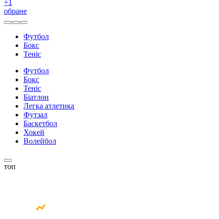
+
1
обране
Футбол
Бокс
Теніс
Футбол
Бокс
Теніс
Біатлон
Легка атлетика
Футзал
Баскетбол
Хокей
Волейбол
топ