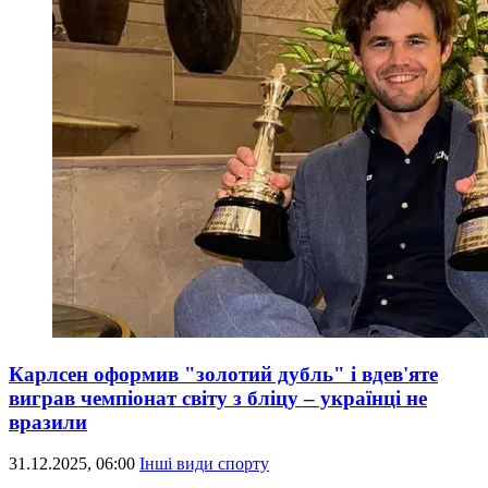
Карлсен оформив "золотий дубль" і вдев'яте
виграв чемпіонат світу з бліцу – українці не
вразили
31.12.2025, 06:00
Інші види спорту