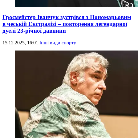
Гросмейстер Іванчук зустрівся з Пономарьовим
в чеській Екстралізі – повторення легендарної
дуелі 23-річної давнини
15.12.2025, 16:01
Інші види спорту