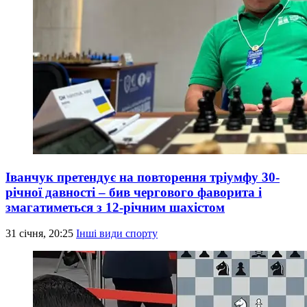
Іванчук претендує на повторення тріумфу 30-
річної давності – бив чергового фаворита і
змагатиметься з 12-річним шахістом
31 січня, 20:25
Інші види спорту