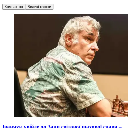
Компактно
Великі картки
Іванчук увійде до Зали світової шахової слави –