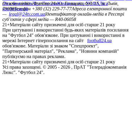
Ліга чемпіонів
Онлайн-медіа «Футбол 24»
Ліга Європи
Юнацька ліга УЄФА
пл. Галицька, буд. 15, м. Львів,
Ліга
конференцій
79008
Телефон +380 (32) 229-77-77
Адреса електронної пошти
—
legal@24tv.com.ua
Ідентифікатор онлайн-медіа в Реєстрі
суб’єктів у сфері медіа — R40-06058
21+
Матеріали сайту призначені для осіб старше 21 року
При цитуванні і використанні будь-яких матеріалів посилання
на "Футбол 24" обов'язкове. При цитуванні і використанні в
мережі Інтернет гіперпосилання на сайт
football24.ua
обов'язкове. Матеріали зі знаком "Спецпроект",
"Партнерський матеріал", "Реклама", "Новини компаній"
публікуємо на правах реклами.
21+
Матеріали сайту призначені для осіб старше 21 року
Усi права захищенi. © 2005 -
2026
, ПрАТ "Телерадіокомпанія
Люкс". "Футбол 24".