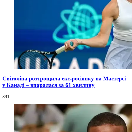
Світоліна розтрощила екс-росіянку на Мастерсі
у Канаді – впоралася за 61 хвилину
891