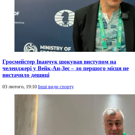
Гросмейстер Іванчук шокував виступом на
челенджері у Вейк-Ан-Зеє – до першого місця не
вистачило дещиці
03 лютого, 19:10
Інші види спорту