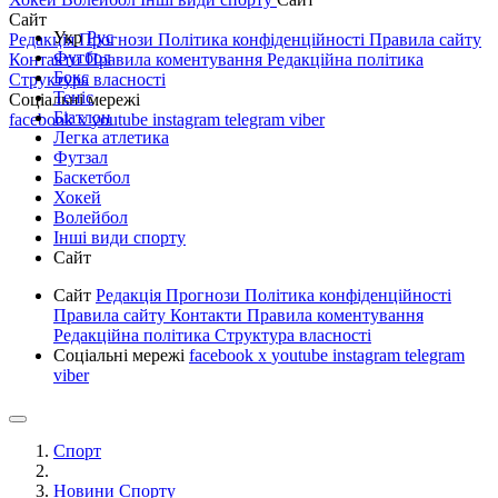
Сайт
Укр
Рус
Редакція
Прогнози
Політика конфіденційності
Правила сайту
Футбол
Контакти
Правила коментування
Редакційна політика
Бокс
Структура власності
Теніс
Соціальні мережі
Біатлон
facebook
x
youtube
instagram
telegram
viber
Легка атлетика
Футзал
Баскетбол
Хокей
Волейбол
Інші види спорту
Сайт
Сайт
Редакція
Прогнози
Політика конфіденційності
Правила сайту
Контакти
Правила коментування
Редакційна політика
Структура власності
Соціальні мережі
facebook
x
youtube
instagram
telegram
viber
Спорт
Новини Спорту