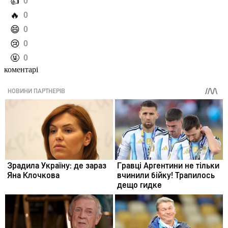
️👍
0
️🔥
0
️😄
0
️😢
0
️🤬
0
коментарі