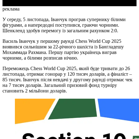
реклама
У середу, 5 листопада, Іванчук програв супернику білими
фігурами, а напередодні поступився, граючи чорними.
Шенкленд здобув перемогу із загальним рахунком 2:0.
Василь Іванчук у першому раунді Chess World Cup 2025
виявився сильнішим за 22-річного шахіста із Бангладешу
Мохаммада Рахмана. Першу партію українець виграв
чорними, а білими розписав нічию.
Переможець Chess World Cup 2025, який буде тривати до 26
листопада, отримає гонорар у 120 тисяч доларів, а фіналіст –
85 тисяч. Іванчук після невдачі у другому раунді отримає чек
на 7 тисяч доларів. Загальний призовий фонд турніру
становить 2 мільйони доларів.