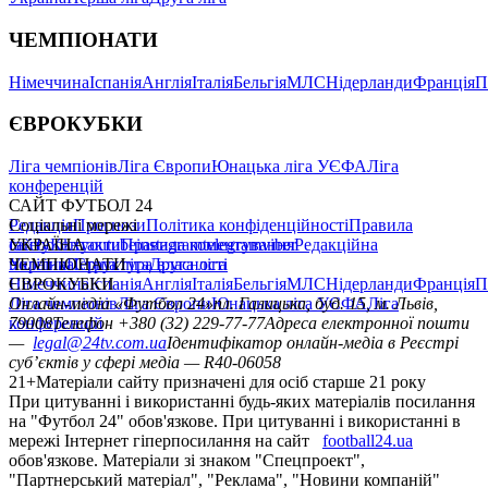
ЧЕМПІОНАТИ
Німеччина
Іспанія
Англія
Італія
Бельгія
МЛС
Нідерланди
Франція
П
ЄВРОКУБКИ
Ліга чемпіонів
Ліга Європи
Юнацька ліга УЄФА
Ліга
конференцій
САЙТ ФУТБОЛ 24
Редакція
Соціальні мережі
Прогнози
Політика конфіденційності
Правила
сайту
facebook
УКРАЇНА
Контакти
x
youtube
Правила коментування
instagram
telegram
viber
Редакційна
політика
Україна
ЧЕМПІОНАТИ
Перша ліга
Структура власності
Друга ліга
Німеччина
ЄВРОКУБКИ
Іспанія
Англія
Італія
Бельгія
МЛС
Нідерланди
Франція
П
Ліга чемпіонів
Онлайн-медіа «Футбол 24»
Ліга Європи
Юнацька ліга УЄФА
пл. Галицька, буд. 15, м. Львів,
Ліга
конференцій
79008
Телефон +380 (32) 229-77-77
Адреса електронної пошти
—
legal@24tv.com.ua
Ідентифікатор онлайн-медіа в Реєстрі
суб’єктів у сфері медіа — R40-06058
21+
Матеріали сайту призначені для осіб старше 21 року
При цитуванні і використанні будь-яких матеріалів посилання
на "Футбол 24" обов'язкове. При цитуванні і використанні в
мережі Інтернет гіперпосилання на сайт
football24.ua
обов'язкове. Матеріали зі знаком "Спецпроект",
"Партнерський матеріал", "Реклама", "Новини компаній"