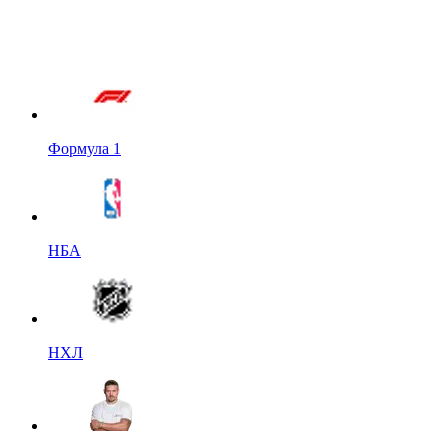
Формула 1
НБА
НХЛ