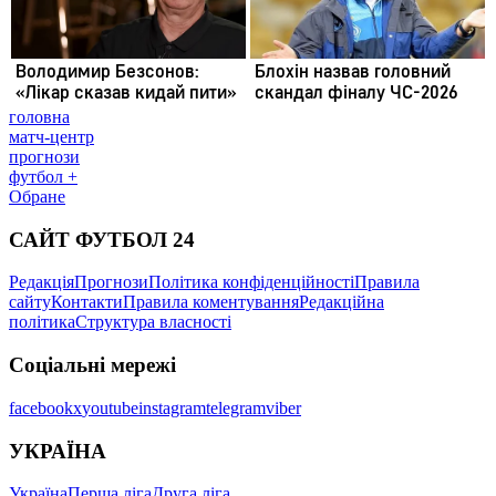
головна
матч-центр
прогнози
футбол +
Обране
САЙТ ФУТБОЛ 24
Редакція
Прогнози
Політика конфіденційності
Правила
сайту
Контакти
Правила коментування
Редакційна
політика
Структура власності
Соціальні мережі
facebook
x
youtube
instagram
telegram
viber
УКРАЇНА
Україна
Перша ліга
Друга ліга