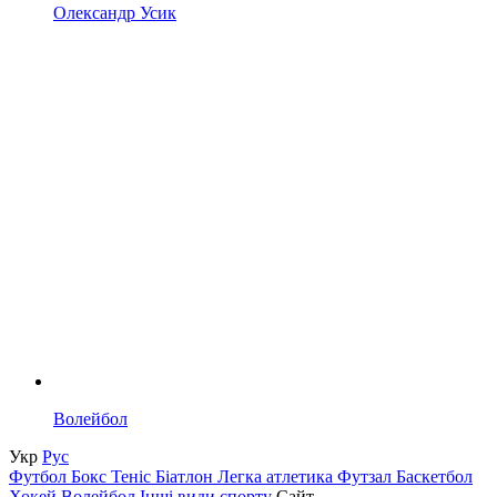
Олександр Усик
Волейбол
Укр
Рус
Футбол
Бокс
Теніс
Біатлон
Легка атлетика
Футзал
Баскетбол
Хокей
Волейбол
Інші види спорту
Сайт