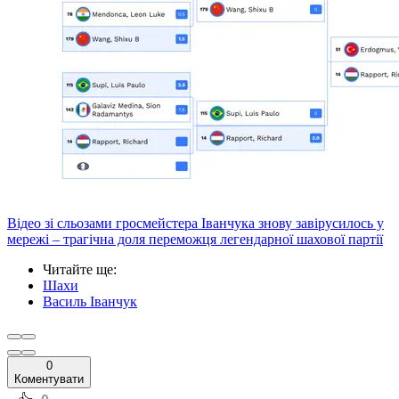
Відео зі сльозами гросмейстера Іванчука знову завірусилось у
мережі – трагічна доля переможця легендарної шахової партії
Читайте ще
:
Шахи
Василь Іванчук
0
Коментувати