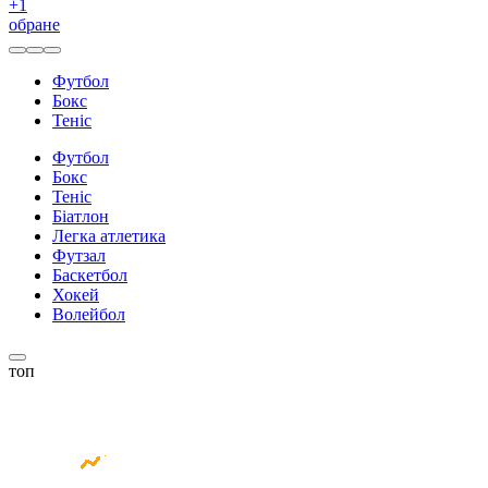
+
1
обране
Футбол
Бокс
Теніс
Футбол
Бокс
Теніс
Біатлон
Легка атлетика
Футзал
Баскетбол
Хокей
Волейбол
топ