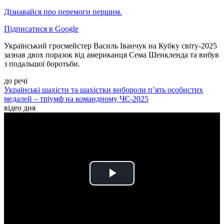
Дізнавайся про перемоги першим.
Підписатися в Google
Український гросмейстер Василь Іванчук на Кубку світу-2025
зазнав двох поразок від американця Сема Шенкленда та вибув
з подальшої боротьби.
до речі
Українські шахісти та шахістки вибороли п’ять особистих
медалей – тріумф на командному ЧЄ-2025
відео дня
Play
Video