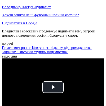
Володимир Пастух
Журналіст
Хочеш бачити наші футбольні новини частіше?
Підписатися в Google
Владислав Гераскевич продовжує підіймати тему загрози
повного повернення росіян і білорусів у спорт.
до речі
Гераскевич розніс Ковтуна за відмову від громадянства
України: "Високий ступінь лицемірства"
відео дня
Play
Video