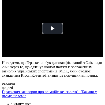
Play
Video
Нагадаємо, що Гераскевич був дискваліфікований з Олімпіади
2026 через те, що одягнув шолом пам'яті із зображенням
загиблих українських спортсменів. МОК, який очолює
скандальна Кірсті Ковентрі, визнав це порушенням правил.
реклама
до речі
Гераскевич заговорив про олімпійське "золото": "Бажано у
цьому шоломі"
Читайте ще
: