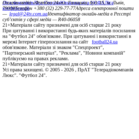
Ліга чемпіонів
Онлайн-медіа «Футбол 24»
Ліга Європи
Юнацька ліга УЄФА
пл. Галицька, буд. 15, м. Львів,
Ліга
конференцій
79008
Телефон +380 (32) 229-77-77
Адреса електронної пошти
—
legal@24tv.com.ua
Ідентифікатор онлайн-медіа в Реєстрі
суб’єктів у сфері медіа — R40-06058
21+
Матеріали сайту призначені для осіб старше 21 року
При цитуванні і використанні будь-яких матеріалів посилання
на "Футбол 24" обов'язкове. При цитуванні і використанні в
мережі Інтернет гіперпосилання на сайт
football24.ua
обов'язкове. Матеріали зі знаком "Спецпроект",
"Партнерський матеріал", "Реклама", "Новини компаній"
публікуємо на правах реклами.
21+
Матеріали сайту призначені для осіб старше 21 року
Усi права захищенi. © 2005 -
2026
, ПрАТ "Телерадіокомпанія
Люкс". "Футбол 24".