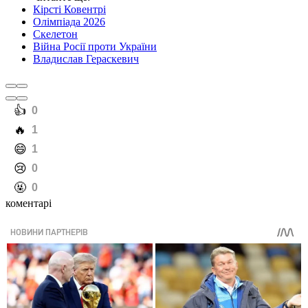
Кірсті Ковентрі
Олімпіада 2026
Скелетон
Війна Росії проти України
Владислав Гераскевич
️👍
0
️🔥
1
️😄
1
️😢
0
️🤬
0
коментарі