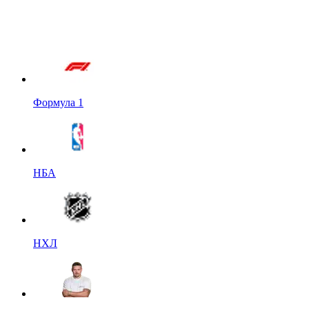
Формула 1
НБА
НХЛ