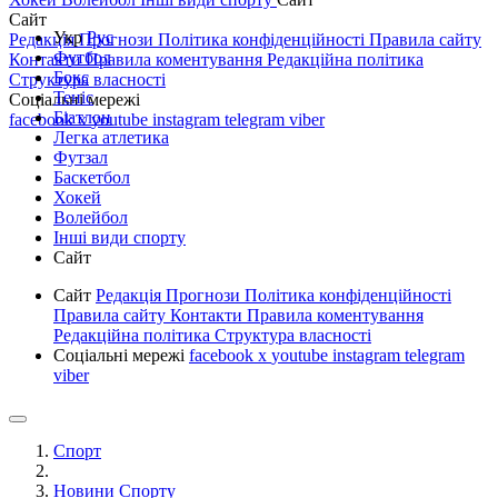
Сайт
Укр
Рус
Редакція
Прогнози
Політика конфіденційності
Правила сайту
Футбол
Контакти
Правила коментування
Редакційна політика
Бокс
Структура власності
Теніс
Соціальні мережі
Біатлон
facebook
x
youtube
instagram
telegram
viber
Легка атлетика
Футзал
Баскетбол
Хокей
Волейбол
Інші види спорту
Сайт
Сайт
Редакція
Прогнози
Політика конфіденційності
Правила сайту
Контакти
Правила коментування
Редакційна політика
Структура власності
Соціальні мережі
facebook
x
youtube
instagram
telegram
viber
Спорт
Новини Спорту