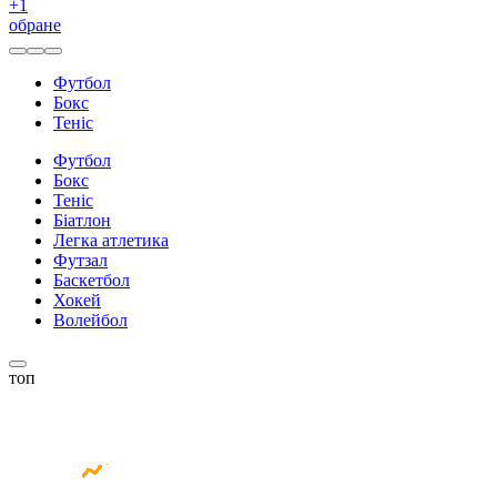
+
1
обране
Футбол
Бокс
Теніс
Футбол
Бокс
Теніс
Біатлон
Легка атлетика
Футзал
Баскетбол
Хокей
Волейбол
топ