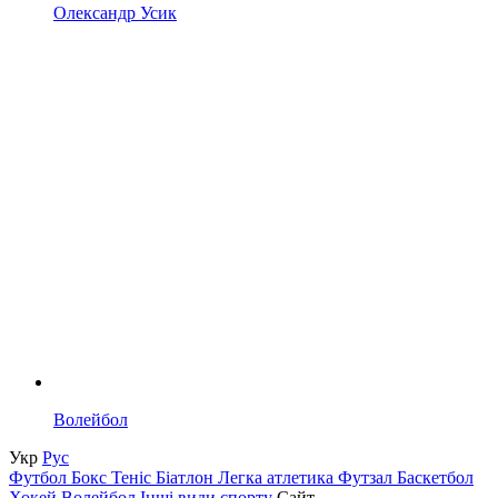
Олександр Усик
Волейбол
Укр
Рус
Футбол
Бокс
Теніс
Біатлон
Легка атлетика
Футзал
Баскетбол
Хокей
Волейбол
Інші види спорту
Сайт