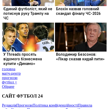
головна
матч-центр
прогнози
футбол +
Обране
САЙТ ФУТБОЛ 24
Редакція
Прогнози
Політика конфіденційності
Правила