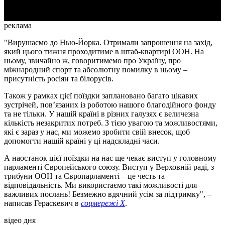
реклама
"Вирушаємо до Нью-Йорка. Отримали запрошення на захід,
який цього тижня проходитиме в штаб-квартирі ООН. На
ньому, звичайно ж, говоритимемо про Україну, про
міжнародний спорт та абсолютну помилку в ньому –
присутність росіян та білорусів.
Також у рамках цієї поїздки заплановано багато цікавих
зустрічей, пов’язаних із роботою нашого благодійного фонду
та не тільки. У нашій країні в різних галузях є величезна
кількість незакритих потреб. З тією увагою та можливостями,
які є зараз у нас, ми можемо зробити свій внесок, щоб
допомогти нашій країні у ці надскладні часи.
А наостанок цієї поїздки на нас ще чекає виступ у головному
парламенті Європейського союзу. Виступ у Верховній раді, з
трибуни ООН та Європарламенті – це честь та
відповідальність. Ми використаємо такі можливості для
важливих послань! Безмежно вдячний усім за підтримку", –
написав Гераскевич в
соцмережі X
.
відео дня