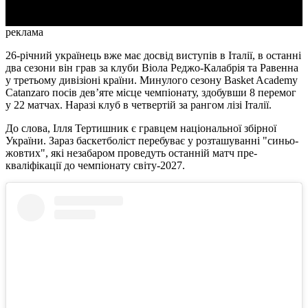
реклама
26-річний українець вже має досвід виступів в Італії, в останні
два сезони він грав за клуби Віола Реджо-Калабрія та Равенна
у третьому дивізіоні країни. Минулого сезону Basket Academy
Catanzaro посів дев’яте місце чемпіонату, здобувши 8 перемог
у 22 матчах. Наразі клуб в четвертій за рангом лізі Італії.
До слова, Ілля Тертишник є гравцем національної збірної
України. Зараз баскетболіст перебуває у розташуванні "синьо-
жовтих", які незабаром проведуть останній матч пре-
кваліфікації до чемпіонату світу-2027.