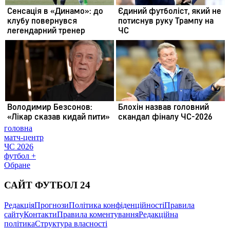
головна
матч-центр
ЧС 2026
футбол +
Обране
САЙТ ФУТБОЛ 24
Редакція
Прогнози
Політика конфіденційності
Правила
сайту
Контакти
Правила коментування
Редакційна
політика
Структура власності