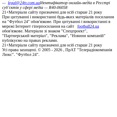
—
legal@24tv.com.ua
Ідентифікатор онлайн-медіа в Реєстрі
суб’єктів у сфері медіа — R40-06058
21+
Матеріали сайту призначені для осіб старше 21 року
При цитуванні і використанні будь-яких матеріалів посилання
на "Футбол 24" обов'язкове. При цитуванні і використанні в
мережі Інтернет гіперпосилання на сайт
football24.ua
обов'язкове. Матеріали зі знаком "Спецпроект",
"Партнерський матеріал", "Реклама", "Новини компаній"
публікуємо на правах реклами.
21+
Матеріали сайту призначені для осіб старше 21 року
Усi права захищенi. © 2005 -
2026
, ПрАТ "Телерадіокомпанія
Люкс". "Футбол 24".