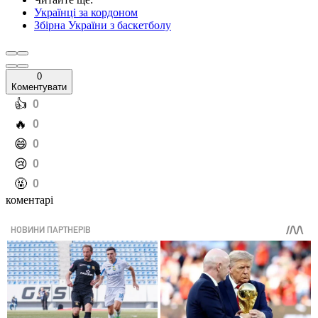
Українці за кордоном
Збірна України з баскетболу
0
Коментувати
️👍
0
️🔥
0
️😄
0
️😢
0
️🤬
0
коментарі