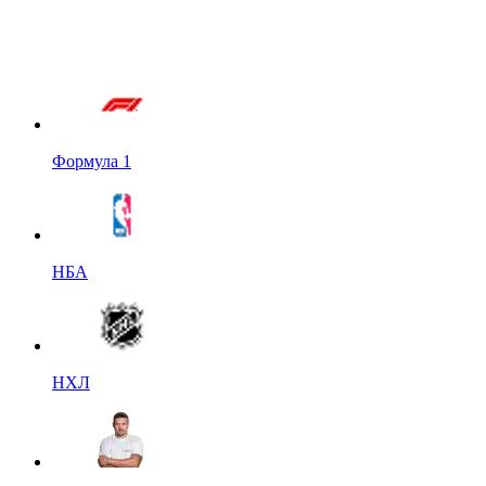
Формула 1
НБА
НХЛ