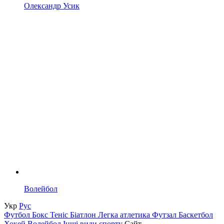
Олександр Усик
Волейбол
Укр
Рус
Футбол
Бокс
Теніс
Біатлон
Легка атлетика
Футзал
Баскетбол
Хокей
Волейбол
Інші види спорту
Сайт