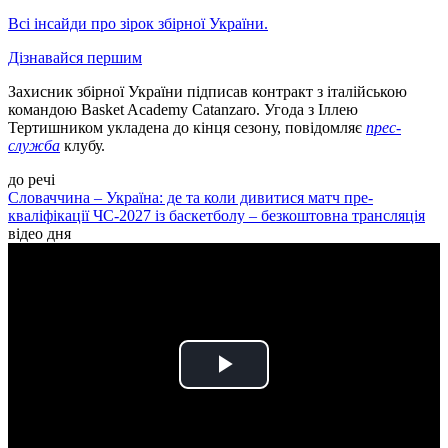
Всі інсайди про зірок збірної України.
Дізнавайся першим
Захисник збірної України підписав контракт з італійською
командою Basket Academy Catanzaro. Угода з Іллею
Тертишником укладена до кінця сезону, повідомляє
прес-
служба
клубу.
до речі
Словаччина – Україна: де та коли дивитися матч пре-
кваліфікації ЧС-2027 із баскетболу – безкоштовна трансляція
відео дня
Play
Video