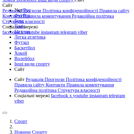
Сайт
Укр
Рус
Редакція
Прогнози
Політика конфіденційності
Правила сайту
Футбол
Контакти
Правила коментування
Редакційна політика
Бокс
Структура власності
Теніс
Соціальні мережі
Біатлон
facebook
x
youtube
instagram
telegram
viber
Легка атлетика
Футзал
Баскетбол
Хокей
Волейбол
Інші види спорту
Сайт
Сайт
Редакція
Прогнози
Політика конфіденційності
Правила сайту
Контакти
Правила коментування
Редакційна політика
Структура власності
Соціальні мережі
facebook
x
youtube
instagram
telegram
viber
Спорт
Новини Спорту