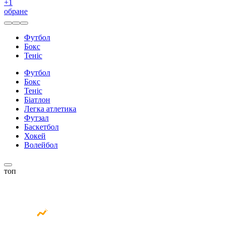
+
1
обране
Футбол
Бокс
Теніс
Футбол
Бокс
Теніс
Біатлон
Легка атлетика
Футзал
Баскетбол
Хокей
Волейбол
топ