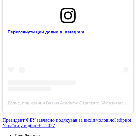
Переглянути цей допис в Instagram
Допис, поширений Basket Academy Catanzaro (@basketacademycatanzaro)
Президент ФБУ завчасно подякував за вихід чоловічої збірної
України у відбір ЧС-2027
Читайте ще
: