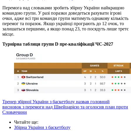
Перемога над словаками зробить збірну України найкращою
командою групи. У разі поразки доведеться рахувати ігрові
очки, адже всі три команди групи матимуть однакову кількість
перемог та поразок. Якщо українці програють до 12 очок, то
залишаться першими, а якщо понад 23, то посядуть лише третє
місце.
Турнірна таблиця групи D пре-кваліфікації ЧС-2027
Тренер збірної України з баскетболу назвав головний
висновок з перемоги над Швейцарією та оголосив план проти
Словаччини
Читайте ще
:
Збірна України з баскетболу