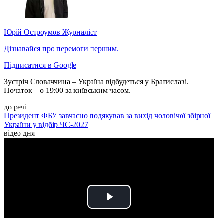
Юрій Остроумов
Журналіст
Дізнавайся про перемоги першим.
Підписатися в Google
Зустріч Словаччина – Україна відбудеться у Братиславі.
Початок – о 19:00 за київським часом.
до речі
Президент ФБУ завчасно подякував за вихід чоловічої збірної
України у відбір ЧС-2027
відео дня
Play