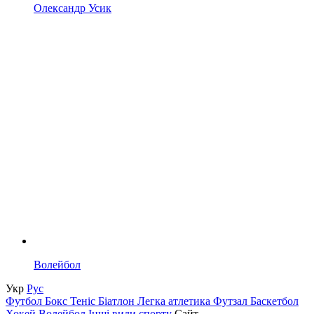
Олександр Усик
Волейбол
Укр
Рус
Футбол
Бокс
Теніс
Біатлон
Легка атлетика
Футзал
Баскетбол
Хокей
Волейбол
Інші види спорту
Сайт