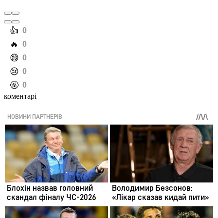
️👍
0
️🔥
0
️😄
0
️😢
0
️🤬
0
коментарі