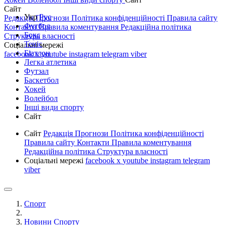
Сайт
Укр
Рус
Редакція
Прогнози
Політика конфіденційності
Правила сайту
Футбол
Контакти
Правила коментування
Редакційна політика
Бокс
Структура власності
Теніс
Соціальні мережі
Біатлон
facebook
x
youtube
instagram
telegram
viber
Легка атлетика
Футзал
Баскетбол
Хокей
Волейбол
Інші види спорту
Сайт
Сайт
Редакція
Прогнози
Політика конфіденційності
Правила сайту
Контакти
Правила коментування
Редакційна політика
Структура власності
Соціальні мережі
facebook
x
youtube
instagram
telegram
viber
Спорт
Новини Спорту