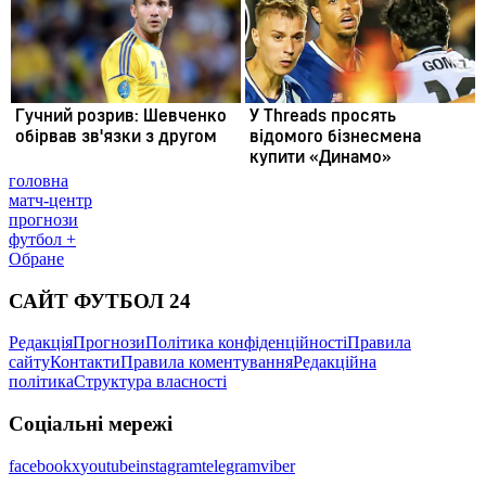
головна
матч-центр
прогнози
футбол +
Обране
САЙТ ФУТБОЛ 24
Редакція
Прогнози
Політика конфіденційності
Правила
сайту
Контакти
Правила коментування
Редакційна
політика
Структура власності
Соціальні мережі
facebook
x
youtube
instagram
telegram
viber