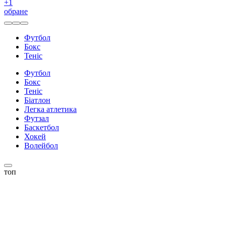
+
1
обране
Футбол
Бокс
Теніс
Футбол
Бокс
Теніс
Біатлон
Легка атлетика
Футзал
Баскетбол
Хокей
Волейбол
топ