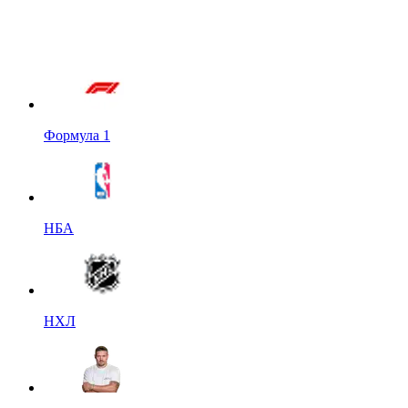
Формула 1
НБА
НХЛ