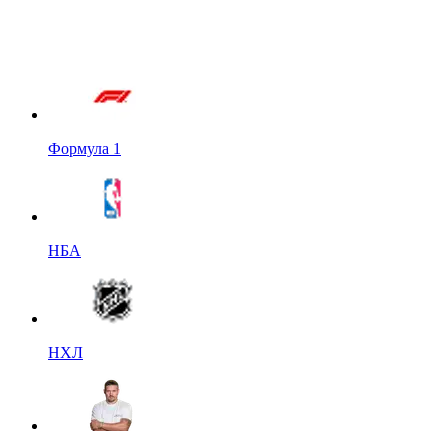
Формула 1
НБА
НХЛ