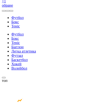
+
1
обране
Футбол
Бокс
Теніс
Футбол
Бокс
Теніс
Біатлон
Легка атлетика
Футзал
Баскетбол
Хокей
Волейбол
топ